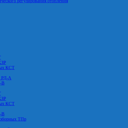
ического регулирования отопления
Г
КЗР
вых КСТ
» РД-А
Д-В
Г
КЗР
вых КСТ
Д-В
азборных ТПр