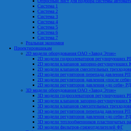
Опросный лист для подбора системы автомат
Система 1
Система 2
Система 3
Система 4
Система 5
Система 6
Система 7
Реальная экономия
Проектировщикам
2D модели оборудования ОАО «Завод Этон»
2D модели гидроэлеваторов регулирующих Р
2D модели клапанов запорно-регулирующих 
2D модели клапанов смесительных трехходо
2D модели регуляторов перепада давления РП
2D модели регуляторов давления «после себя
2D модели регуляторов давления «до себя» Р
3D модели оборудования ОАО «Завод Этон»
3D модели гидроэлеваторов регулирующих Р
3D модели клапанов запорно-регулирующих 
3D модели клапанов смесительных трехходо
3D модели регуляторов перепада давления РП
3D модели регуляторов давления «до себя» Р
3D модели теплообменников пластинчатых р
3D модели фильтров-грязеотделителей ФГ