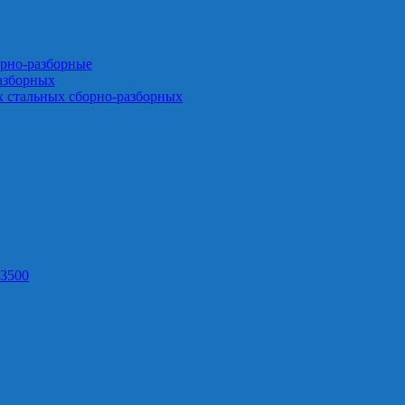
орно-разборные
азборных
х стальных сборно-разборных
3500