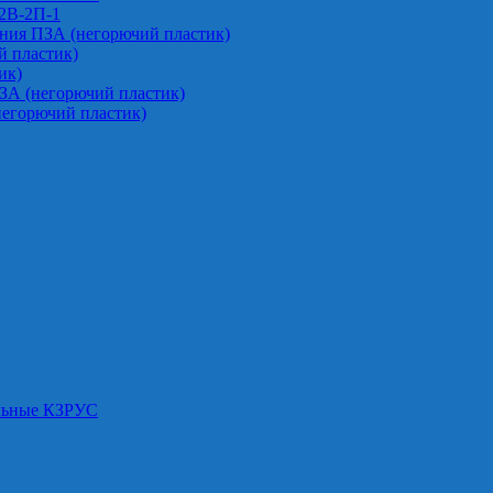
-2В-2П-1
ния ПЗА (негорючий пластик)
 пластик)
ик)
ЗА (негорючий пластик)
негорючий пластик)
альные КЗРУС