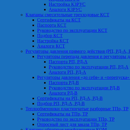
Настройка КЗРУС
Аналоги КЗРУС
Клапаны смесительные трехходовые КСТ
Сертификаты на КСТ
Паспорта КСТ
Руководство по эксплуатации КСТ
Подбор КСТ
Настройка КСТ
Аналоги КСТ
Регуляторы давления прямого действия (РП, РД-А, 
Регуляторы перепада давления и регуляторы д
Паспорта РП, РД-А
Руководство по эксплуатации РП, РД-А
Аналоги РП, РД-А
Регуляторы давления «до себя» и «перепуска»
Паспорта РД-В
Руководство по эксплуатации РД-В
Аналоги РД-В
Сертификаты на РП, РД-А, РД-В
Подбор РП, РД-А, РД-В
Теплообменники пластинчатые разборные ТПр, ТР
Сертификаты на ТПр, ТР
Руководство по эксплуатации ТПр, ТР
Опросный лист для заказа ТПр, ТР
Клапаны обратные межфланцевые КОМ