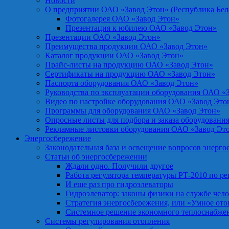
Новости
О предприятии ОАО «Завод Этон» (Республика Бел
Фотогалерея ОАО «Завод Этон»
Презентация к юбилею ОАО «Завод Этон»
Презентации ОАО «Завод Этон»
Преимущества продукции ОАО «Завод Этон»
Каталог продукции ОАО «Завод Этон»
Прайс-листы на продукцию ОАО «Завод Этон»
Сертификаты на продукцию ОАО «Завод Этон»
Паспорта оборудования ОАО «Завод Этон»
Руководства по эксплуатации оборудования ОАО «
Видео по настройке оборудования ОАО «Завод Это
Программы для оборудования ОАО «Завод Этон»
Опросные листы для подбора и заказа оборудовани
Рекламные листовки оборудования ОАО «Завод Эт
Энергосбережение
Законодательная база и освещение вопросов энерг
Статьи об энергосбережении
Ждали одно. Получили другое
Работа регулятора температуры РТ-2010 по р
И еще раз про гидроэлеваторы
Гидроэлеватор: законы физики на службе чел
Стратегия энергосбережения, или «Умное от
Системное решение экономного теплоснабже
Системы регулирования отопления