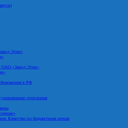
арусь)
Завод Этон»
н»
я ОАО «Завод Этон»
он»
осбережения в РФ
егулированию отопления
овека
опление»
ния. Качество по бюджетным ценам