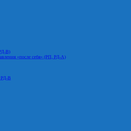
РД-В)
авления «после себя» (РП, РД-А)
 РД-В