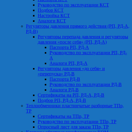
Руководство по эксплуатации КСТ
Подбор КСТ
Настройка КСТ
Аналоги КСТ
Регуляторы давления прямого действия (РП, РД-А,
РД-В)
Регуляторы перепада давления и регуляторы
давления «после себя» (РП, РД-А)
Паспорта РП, РД-А
Руководство по эксплуатации РП, РД-
А
Аналоги РП, РД-А
Регуляторы давления «до себя» и
«перепуска» РД-В
Паспорта РД-В
Руководство по эксплуатации РД-В
Аналоги РД-В
Сертификаты на РП, РД-А, РД-В
Подбор РП, РД-А, РД-В
Теплообменники пластинчатые разборные ТПр,
ТР
Сертификаты на ТПр, ТР
Руководство по эксплуатации ТПр, ТР
Опросный лист для заказа ТПр, ТР