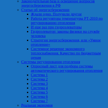
Законодательная база и освещение вопросов
энергосбережения в РФ
Статьи об энергосбережении
Ждали одно. Получили другое
Работа регулятора температуры РТ-2010 по
регулированию отопления
И еще раз про гидроэлеваторы
Гидроэлеватор: законы физики на службе
человека
Стратегия энергосбережения, или «Умное
отопление»
Системное решение экономного
теплоснабжения. Качество по бюджетным
ценам
Системы регулирования отопления
Опросный лист для подбора системы
автоматического регулирования отопления
Система 1
Система 2
Система 3
Система 4
Система 5
Система 6
Система 7
Реальная экономия