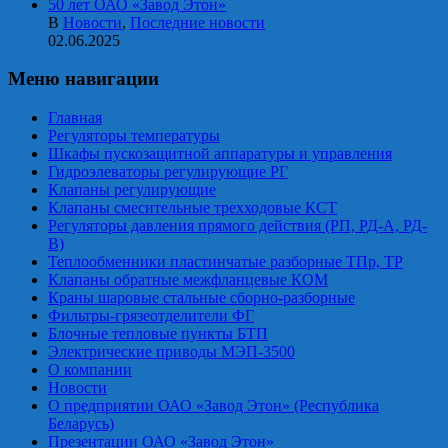
50 лет ОАО «Завод Этон»
В
Новости
,
Последние новости
02.06.2025
Меню навигации
Главная
Регуляторы температуры
Шкафы пускозащитной аппаратуры и управления
Гидроэлеваторы регулирующие РГ
Клапаны регулирующие
Клапаны смесительные трехходовые КСТ
Регуляторы давления прямого действия (РП, РД-А, РД-
В)
Теплообменники пластинчатые разборные ТПр, ТР
Клапаны обратные межфланцевые КОМ
Краны шаровые стальные сборно-разборные
Фильтры-грязеотделители ФГ
Блочные тепловые пункты БТП
Электрические приводы МЭП-3500
О компании
Новости
О предприятии ОАО «Завод Этон» (Республика
Беларусь)
Презентации ОАО «Завод Этон»