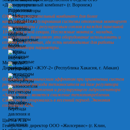
«Домостроительный комбинат» (г. Воронеж)
ОАО «Домостроительный комбинат» для более
качественного регулирования системы отопления монтирует
гидроэлеваторы с регулируемым соплом в каждой панельной
10-ти этажной секции. Несложные монтаж, наладка,
эксплуатация позволяют это оборудование использовать и
сегодня на объектах, где есть необходимые для работы
гидроэлеватора параметры.
Минин А.Ю.
Директор ООО «ЖЭУ-2» (Республика Хакасия, г. Абакан)
Основным экономическим эффектом при применении систем
регулирования расхода теплоносителя на базе регулятора
температуры отопления и регулирующего гидроэлеватора
«Завод Этон» является снижение теплопотребления.
Система тестировалась в весенний период. Экономия
составила 42%.
Цветов А.В.
Генеральный директор ООО «Жилсервис» (г. Клин,