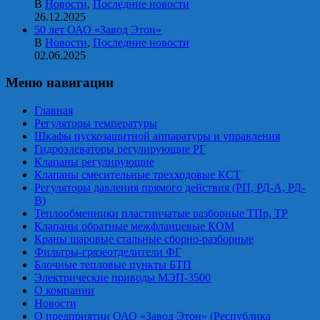
В
Новости
,
Последние новости
26.12.2025
50 лет ОАО «Завод Этон»
В
Новости
,
Последние новости
02.06.2025
Меню навигации
Главная
Регуляторы температуры
Шкафы пускозащитной аппаратуры и управления
Гидроэлеваторы регулирующие РГ
Клапаны регулирующие
Клапаны смесительные трехходовые КСТ
Регуляторы давления прямого действия (РП, РД-А, РД-
В)
Теплообменники пластинчатые разборные ТПр, ТР
Клапаны обратные межфланцевые КОМ
Краны шаровые стальные сборно-разборные
Фильтры-грязеотделители ФГ
Блочные тепловые пункты БТП
Электрические приводы МЭП-3500
О компании
Новости
О предприятии ОАО «Завод Этон» (Республика