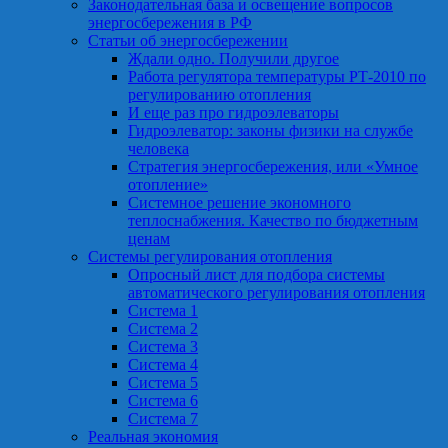
Законодательная база и освещение вопросов
энергосбережения в РФ
Статьи об энергосбережении
Ждали одно. Получили другое
Работа регулятора температуры РТ-2010 по
регулированию отопления
И еще раз про гидроэлеваторы
Гидроэлеватор: законы физики на службе
человека
Стратегия энергосбережения, или «Умное
отопление»
Системное решение экономного
теплоснабжения. Качество по бюджетным
ценам
Системы регулирования отопления
Опросный лист для подбора системы
автоматического регулирования отопления
Система 1
Система 2
Система 3
Система 4
Система 5
Система 6
Система 7
Реальная экономия