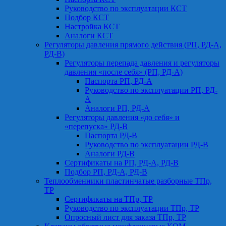
Руководство по эксплуатации КСТ
Подбор КСТ
Настройка КСТ
Аналоги КСТ
Регуляторы давления прямого действия (РП, РД-А,
РД-В)
Регуляторы перепада давления и регуляторы
давления «после себя» (РП, РД-А)
Паспорта РП, РД-А
Руководство по эксплуатации РП, РД-
А
Аналоги РП, РД-А
Регуляторы давления «до себя» и
«перепуска» РД-В
Паспорта РД-В
Руководство по эксплуатации РД-В
Аналоги РД-В
Сертификаты на РП, РД-А, РД-В
Подбор РП, РД-А, РД-В
Теплообменники пластинчатые разборные ТПр,
ТР
Сертификаты на ТПр, ТР
Руководство по эксплуатации ТПр, ТР
Опросный лист для заказа ТПр, ТР