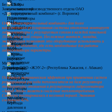
Белых Т.Ф.
Замначальника производственного отдела ОАО
«Домостроительный комбинат» (г. Воронеж)
ОАО «Домостроительный комбинат» для более
качественного регулирования системы отопления монтирует
гидроэлеваторы с регулируемым соплом в каждой панельной
10-ти этажной секции. Несложные монтаж, наладка,
эксплуатация позволяют это оборудование использовать и
сегодня на объектах, где есть необходимые для работы
гидроэлеватора параметры.
Минин А.Ю.
Директор ООО «ЖЭУ-2» (Республика Хакасия, г. Абакан)
Основным экономическим эффектом при применении систем
регулирования расхода теплоносителя на базе регулятора
температуры отопления и регулирующего гидроэлеватора
«Завод Этон» является снижение теплопотребления.
Система тестировалась в весенний период. Экономия
составила 42%.