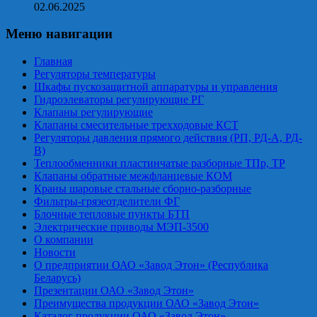
02.06.2025
Меню навигации
Главная
Регуляторы температуры
Шкафы пускозащитной аппаратуры и управления
Гидроэлеваторы регулирующие РГ
Клапаны регулирующие
Клапаны смесительные трехходовые КСТ
Регуляторы давления прямого действия (РП, РД-А, РД-
В)
Теплообменники пластинчатые разборные ТПр, ТР
Клапаны обратные межфланцевые КОМ
Краны шаровые стальные сборно-разборные
Фильтры-грязеотделители ФГ
Блочные тепловые пункты БТП
Электрические приводы МЭП-3500
О компании
Новости
О предприятии ОАО «Завод Этон» (Республика
Беларусь)
Презентации ОАО «Завод Этон»
Преимущества продукции ОАО «Завод Этон»
Каталог продукции ОАО «Завод Этон»