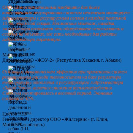
ОАО «Домостроительный комбинат» для более
качественного регулирования системы отопления монтирует
гидроэлеваторы с регулируемым соплом в каждой панельной
10-ти этажной секции. Несложные монтаж, наладка,
эксплуатация позволяют это оборудование использовать и
сегодня на объектах, где есть необходимые для работы
гидроэлеватора параметры.
Минин А.Ю.
Директор ООО «ЖЭУ-2» (Республика Хакасия, г. Абакан)
Основным экономическим эффектом при применении систем
регулирования расхода теплоносителя на базе регулятора
температуры отопления и регулирующего гидроэлеватора
«Завод Этон» является снижение теплопотребления.
Система тестировалась в весенний период. Экономия
составила 42%.
Цветов А.В.
Генеральный директор ООО «Жилсервис» (г. Клин,
Московская область)