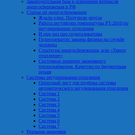
Законодательная база и освещение вопросов
энергосбережения в РФ
Статьи об энергосбережении
Ждали одно. Получили другое
Работа регулятора температуры РТ-2010 по
регулированию отопления
И еще раз про гидроэлеваторы
Гидроэлеватор: законы физики на службе
человека
Стратегия энергосбережения, или «Умное
отопление»
Системное решение экономного
теплоснабжения. Качество по бюджетным
ценам
Системы регулирования отопления
Опросный лист для подбора системы
автоматического регулирования отопления
Система 1
Система 2
Система 3
Система 4
Система 5
Система 6
Система 7
Реальная экономия