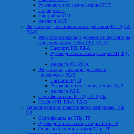
Руководство по эксплуатации КСТ
Подбор КСТ
Настройка КСТ
Аналоги КСТ
Регуляторы давления прямого действия (РП, РД-А,
РД-В)
Регуляторы перепада давления и регуляторы
давления «после себя» (РП, РД-А)
Паспорта РП, РД-А
Руководство по эксплуатации РП, РД-
А
Аналоги РП, РД-А
Регуляторы давления «до себя» и
«перепуска» РД-В
Паспорта РД-В
Руководство по эксплуатации РД-В
Аналоги РД-В
Сертификаты на РП, РД-А, РД-В
Подбор РП, РД-А, РД-В
Теплообменники пластинчатые разборные ТПр,
ТР
Сертификаты на ТПр, ТР
Руководство по эксплуатации ТПр, ТР
Опросный лист для заказа ТПр, ТР