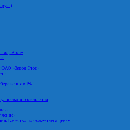
арусь)
Завод Этон»
н»
я ОАО «Завод Этон»
он»
осбережения в РФ
егулированию отопления
овека
опление»
ния. Качество по бюджетным ценам