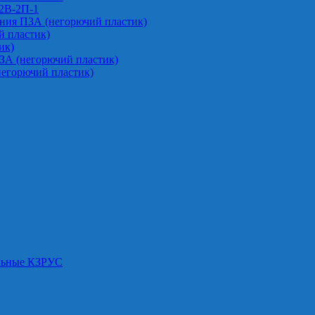
-2В-2П-1
ния ПЗА (негорючий пластик)
 пластик)
ик)
ЗА (негорючий пластик)
негорючий пластик)
альные КЗРУС