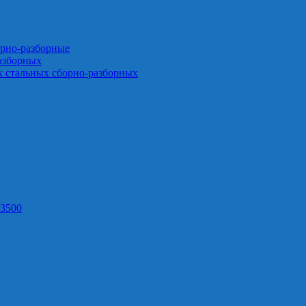
орно-разборные
азборных
х стальных сборно-разборных
3500