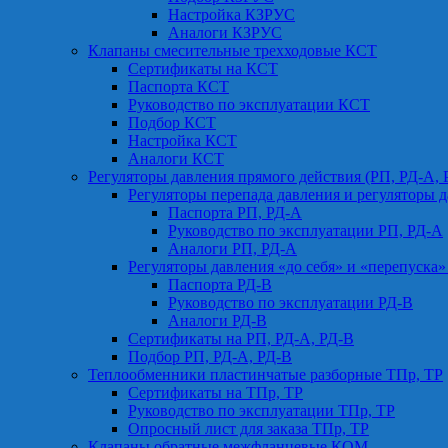
Настройка КЗРУС
Аналоги КЗРУС
Клапаны смесительные трехходовые КСТ
Сертификаты на КСТ
Паспорта КСТ
Руководство по эксплуатации КСТ
Подбор КСТ
Настройка КСТ
Аналоги КСТ
Регуляторы давления прямого действия (РП, РД-А, 
Регуляторы перепада давления и регуляторы д
Паспорта РП, РД-А
Руководство по эксплуатации РП, РД-А
Аналоги РП, РД-А
Регуляторы давления «до себя» и «перепуска»
Паспорта РД-В
Руководство по эксплуатации РД-В
Аналоги РД-В
Сертификаты на РП, РД-А, РД-В
Подбор РП, РД-А, РД-В
Теплообменники пластинчатые разборные ТПр, ТР
Сертификаты на ТПр, ТР
Руководство по эксплуатации ТПр, ТР
Опросный лист для заказа ТПр, ТР
Клапаны обратные межфланцевые КОМ