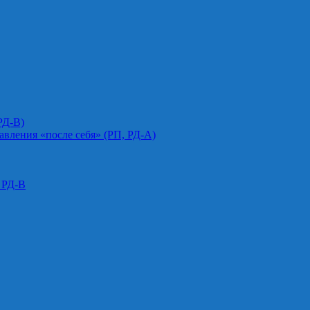
РД-В)
авления «после себя» (РП, РД-А)
 РД-В