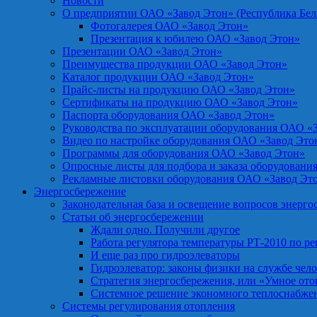
Новости
О предприятии ОАО «Завод Этон» (Республика Бел
Фотогалерея ОАО «Завод Этон»
Презентация к юбилею ОАО «Завод Этон»
Презентации ОАО «Завод Этон»
Преимущества продукции ОАО «Завод Этон»
Каталог продукции ОАО «Завод Этон»
Прайс-листы на продукцию ОАО «Завод Этон»
Сертификаты на продукцию ОАО «Завод Этон»
Паспорта оборудования ОАО «Завод Этон»
Руководства по эксплуатации оборудования ОАО «
Видео по настройке оборудования ОАО «Завод Это
Программы для оборудования ОАО «Завод Этон»
Опросные листы для подбора и заказа оборудовани
Рекламные листовки оборудования ОАО «Завод Эт
Энергосбережение
Законодательная база и освещение вопросов энерг
Статьи об энергосбережении
Ждали одно. Получили другое
Работа регулятора температуры РТ-2010 по р
И еще раз про гидроэлеваторы
Гидроэлеватор: законы физики на службе чел
Стратегия энергосбережения, или «Умное от
Системное решение экономного теплоснабже
Системы регулирования отопления