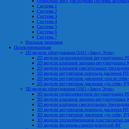
Опросный лист для подбора системы автомат
Система 1
Система 2
Система 3
Система 4
Система 5
Система 6
Система 7
Реальная экономия
Проектировщикам
2D модели оборудования ОАО «Завод Этон»
2D модели гидроэлеваторов регулирующих Р
2D модели клапанов запорно-регулирующих 
2D модели клапанов смесительных трехходо
2D модели регуляторов перепада давления РП
2D модели регуляторов давления «после себя
2D модели регуляторов давления «до себя» Р
3D модели оборудования ОАО «Завод Этон»
3D модели гидроэлеваторов регулирующих Р
3D модели клапанов запорно-регулирующих 
3D модели клапанов смесительных трехходо
3D модели регуляторов перепада давления РП
3D модели регуляторов давления «до себя» Р
3D модели теплообменников пластинчатых р
3D модели фильтров-грязеотделителей ФГ