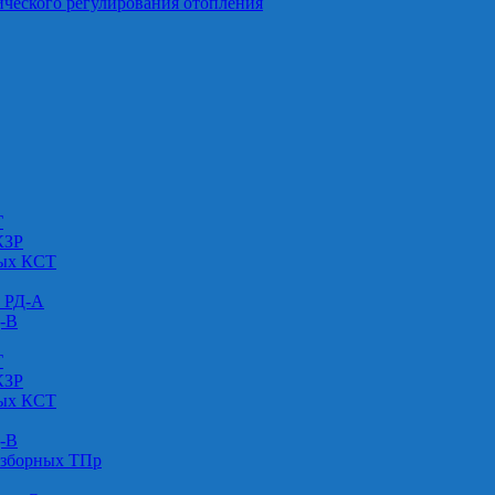
ического регулирования отопления
Г
КЗР
вых КСТ
» РД-А
Д-В
Г
КЗР
вых КСТ
Д-В
азборных ТПр