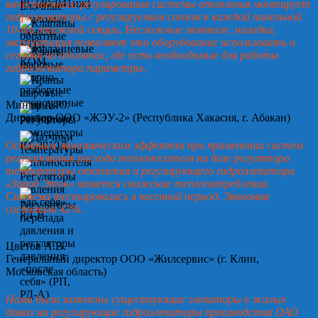
качественного регулирования системы отопления монтирует
гидроэлеваторы с регулируемым соплом в каждой панельной
10-ти этажной секции. Несложные монтаж, наладка,
эксплуатация позволяют это оборудование использовать и
сегодня на объектах, где есть необходимые для работы
гидроэлеватора параметры.
Минин А.Ю.
Директор ООО «ЖЭУ-2» (Республика Хакасия, г. Абакан)
Основным экономическим эффектом при применении систем
регулирования расхода теплоносителя на базе регулятора
температуры отопления и регулирующего гидроэлеватора
«Завод Этон» является снижение теплопотребления.
Система тестировалась в весенний период. Экономия
составила 42%.
Цветов А.В.
Генеральный директор ООО «Жилсервис» (г. Клин,
Московская область)
Нами были заменены существующие элеваторы в жилых
домах на регулирующие гидроэлеваторы производства ОАО