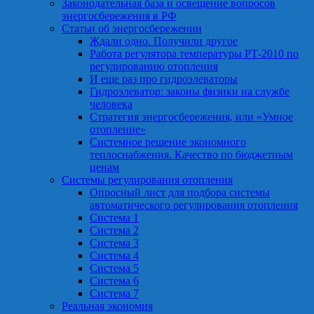
Законодательная база и освещение вопросов
энергосбережения в РФ
Статьи об энергосбережении
Ждали одно. Получили другое
Работа регулятора температуры РТ-2010 по
регулированию отопления
И еще раз про гидроэлеваторы
Гидроэлеватор: законы физики на службе
человека
Стратегия энергосбережения, или «Умное
отопление»
Системное решение экономного
теплоснабжения. Качество по бюджетным
ценам
Системы регулирования отопления
Опросный лист для подбора системы
автоматического регулирования отопления
Система 1
Система 2
Система 3
Система 4
Система 5
Система 6
Система 7
Реальная экономия