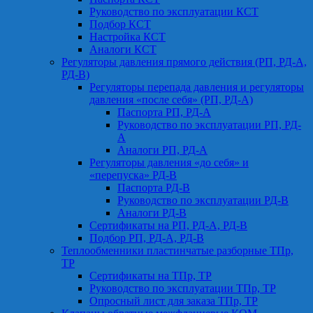
Руководство по эксплуатации КСТ
Подбор КСТ
Настройка КСТ
Аналоги КСТ
Регуляторы давления прямого действия (РП, РД-А,
РД-В)
Регуляторы перепада давления и регуляторы
давления «после себя» (РП, РД-А)
Паспорта РП, РД-А
Руководство по эксплуатации РП, РД-
А
Аналоги РП, РД-А
Регуляторы давления «до себя» и
«перепуска» РД-В
Паспорта РД-В
Руководство по эксплуатации РД-В
Аналоги РД-В
Сертификаты на РП, РД-А, РД-В
Подбор РП, РД-А, РД-В
Теплообменники пластинчатые разборные ТПр,
ТР
Сертификаты на ТПр, ТР
Руководство по эксплуатации ТПр, ТР
Опросный лист для заказа ТПр, ТР