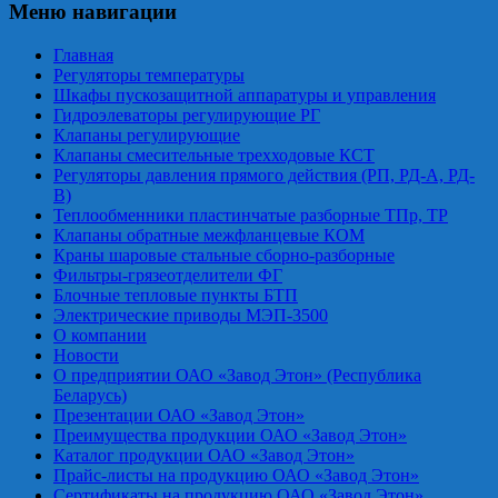
Меню навигации
Главная
Регуляторы температуры
Шкафы пускозащитной аппаратуры и управления
Гидроэлеваторы регулирующие РГ
Клапаны регулирующие
Клапаны смесительные трехходовые КСТ
Регуляторы давления прямого действия (РП, РД-А, РД-
В)
Теплообменники пластинчатые разборные ТПр, ТР
Клапаны обратные межфланцевые КОМ
Краны шаровые стальные сборно-разборные
Фильтры-грязеотделители ФГ
Блочные тепловые пункты БТП
Электрические приводы МЭП-3500
О компании
Новости
О предприятии ОАО «Завод Этон» (Республика
Беларусь)
Презентации ОАО «Завод Этон»
Преимущества продукции ОАО «Завод Этон»
Каталог продукции ОАО «Завод Этон»
Прайс-листы на продукцию ОАО «Завод Этон»
Сертификаты на продукцию ОАО «Завод Этон»