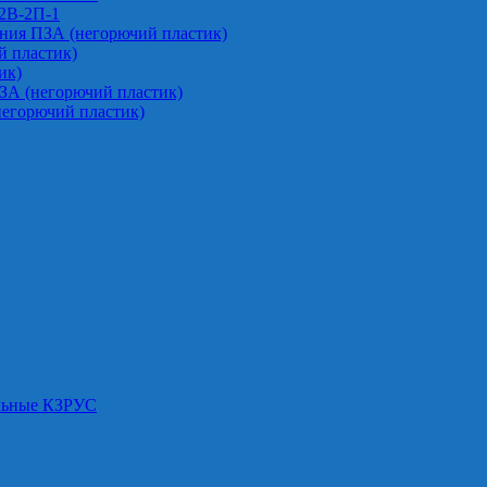
-2В-2П-1
ния ПЗА (негорючий пластик)
 пластик)
ик)
ЗА (негорючий пластик)
негорючий пластик)
альные КЗРУС