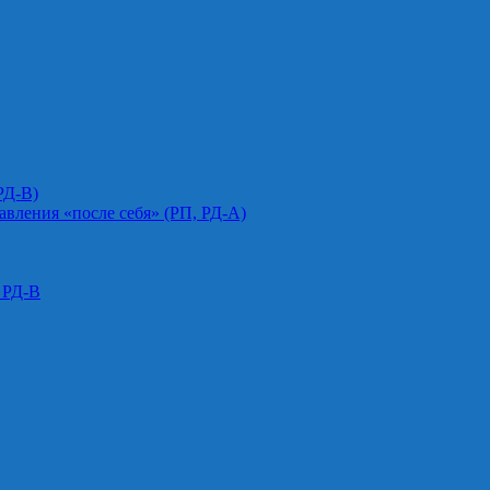
РД-В)
авления «после себя» (РП, РД-А)
 РД-В