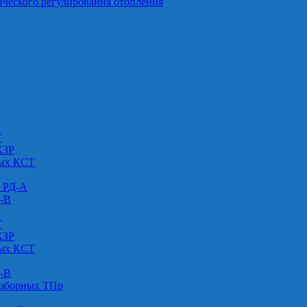
ического регулирования отопления
Г
КЗР
вых КСТ
» РД-А
Д-В
Г
КЗР
вых КСТ
Д-В
азборных ТПр