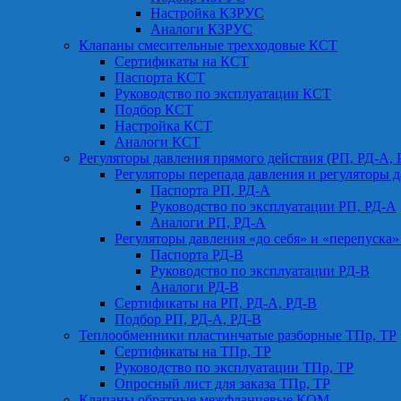
Настройка КЗРУС
Аналоги КЗРУС
Клапаны смесительные трехходовые КСТ
Сертификаты на КСТ
Паспорта КСТ
Руководство по эксплуатации КСТ
Подбор КСТ
Настройка КСТ
Аналоги КСТ
Регуляторы давления прямого действия (РП, РД-А, 
Регуляторы перепада давления и регуляторы д
Паспорта РП, РД-А
Руководство по эксплуатации РП, РД-А
Аналоги РП, РД-А
Регуляторы давления «до себя» и «перепуска»
Паспорта РД-В
Руководство по эксплуатации РД-В
Аналоги РД-В
Сертификаты на РП, РД-А, РД-В
Подбор РП, РД-А, РД-В
Теплообменники пластинчатые разборные ТПр, ТР
Сертификаты на ТПр, ТР
Руководство по эксплуатации ТПр, ТР
Опросный лист для заказа ТПр, ТР
Клапаны обратные межфланцевые КОМ