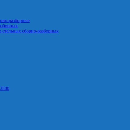
орно-разборные
азборных
х стальных сборно-разборных
3500