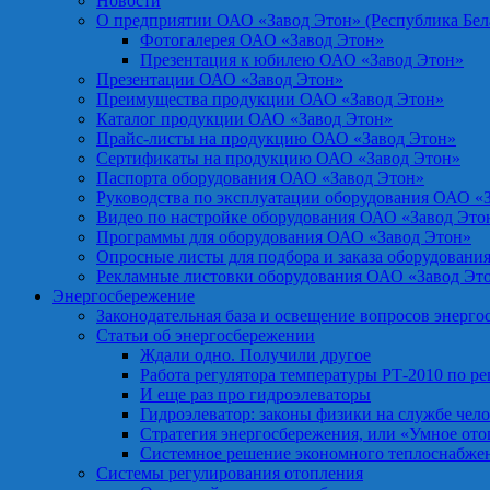
Новости
О предприятии ОАО «Завод Этон» (Республика Бел
Фотогалерея ОАО «Завод Этон»
Презентация к юбилею ОАО «Завод Этон»
Презентации ОАО «Завод Этон»
Преимущества продукции ОАО «Завод Этон»
Каталог продукции ОАО «Завод Этон»
Прайс-листы на продукцию ОАО «Завод Этон»
Сертификаты на продукцию ОАО «Завод Этон»
Паспорта оборудования ОАО «Завод Этон»
Руководства по эксплуатации оборудования ОАО «
Видео по настройке оборудования ОАО «Завод Это
Программы для оборудования ОАО «Завод Этон»
Опросные листы для подбора и заказа оборудовани
Рекламные листовки оборудования ОАО «Завод Эт
Энергосбережение
Законодательная база и освещение вопросов энерг
Статьи об энергосбережении
Ждали одно. Получили другое
Работа регулятора температуры РТ-2010 по р
И еще раз про гидроэлеваторы
Гидроэлеватор: законы физики на службе чел
Стратегия энергосбережения, или «Умное от
Системное решение экономного теплоснабже
Системы регулирования отопления