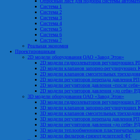
Опросный лист для подбора системы автомат
Система 1
Система 2
Система 3
Система 4
Система 5
Система 6
Система 7
Реальная экономия
Проектировщикам
2D модели оборудования ОАО «Завод Этон»
2D модели гидроэлеваторов регулирующих Р
2D модели клапанов запорно-регулирующих 
2D модели клапанов смесительных трехходо
2D модели регуляторов перепада давления РП
2D модели регуляторов давления «после себя
2D модели регуляторов давления «до себя» Р
3D модели оборудования ОАО «Завод Этон»
3D модели гидроэлеваторов регулирующих Р
3D модели клапанов запорно-регулирующих 
3D модели клапанов смесительных трехходо
3D модели регуляторов перепада давления РП
3D модели регуляторов давления «до себя» Р
3D модели теплообменников пластинчатых р
3D модели фильтров-грязеотделителей ФГ