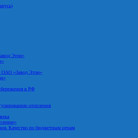
арусь)
Завод Этон»
н»
я ОАО «Завод Этон»
он»
осбережения в РФ
егулированию отопления
овека
опление»
ния. Качество по бюджетным ценам