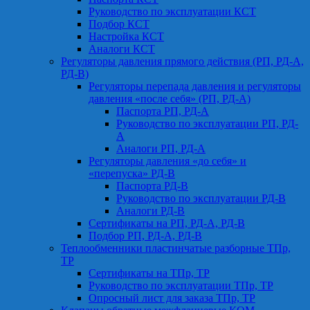
Руководство по эксплуатации КСТ
Подбор КСТ
Настройка КСТ
Аналоги КСТ
Регуляторы давления прямого действия (РП, РД-А,
РД-В)
Регуляторы перепада давления и регуляторы
давления «после себя» (РП, РД-А)
Паспорта РП, РД-А
Руководство по эксплуатации РП, РД-
А
Аналоги РП, РД-А
Регуляторы давления «до себя» и
«перепуска» РД-В
Паспорта РД-В
Руководство по эксплуатации РД-В
Аналоги РД-В
Сертификаты на РП, РД-А, РД-В
Подбор РП, РД-А, РД-В
Теплообменники пластинчатые разборные ТПр,
ТР
Сертификаты на ТПр, ТР
Руководство по эксплуатации ТПр, ТР
Опросный лист для заказа ТПр, ТР