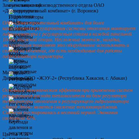
Замначальника производственного отдела ОАО
«Домостроительный комбинат» (г. Воронеж)
ОАО «Домостроительный комбинат» для более
качественного регулирования системы отопления монтирует
гидроэлеваторы с регулируемым соплом в каждой панельной
10-ти этажной секции. Несложные монтаж, наладка,
эксплуатация позволяют это оборудование использовать и
сегодня на объектах, где есть необходимые для работы
гидроэлеватора параметры.
Минин А.Ю.
Директор ООО «ЖЭУ-2» (Республика Хакасия, г. Абакан)
Основным экономическим эффектом при применении систем
регулирования расхода теплоносителя на базе регулятора
температуры отопления и регулирующего гидроэлеватора
«Завод Этон» является снижение теплопотребления.
Система тестировалась в весенний период. Экономия
составила 42%.
Цветов А.В.