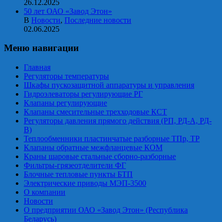
26.12.2025
50 лет ОАО «Завод Этон»
В
Новости
,
Последние новости
02.06.2025
Меню навигации
Главная
Регуляторы температуры
Шкафы пускозащитной аппаратуры и управления
Гидроэлеваторы регулирующие РГ
Клапаны регулирующие
Клапаны смесительные трехходовые КСТ
Регуляторы давления прямого действия (РП, РД-А, РД-
В)
Теплообменники пластинчатые разборные ТПр, ТР
Клапаны обратные межфланцевые КОМ
Краны шаровые стальные сборно-разборные
Фильтры-грязеотделители ФГ
Блочные тепловые пункты БТП
Электрические приводы МЭП-3500
О компании
Новости
О предприятии ОАО «Завод Этон» (Республика
Беларусь)