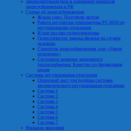
Законодательная база и освещение вопросов
энергосбережения в РФ
Статьи об энергосбережении
Ждали одно. Получили другое
Работа регулятора температуры РТ-2010 по
регулированию отопления
И еще раз про гидроэлеваторы
Гидроэлеватор: законы физики на службе
человека
Стратегия энергосбережения, или «Умное
отопление»
Системное решение экономного
теплоснабжения. Качество по бюджетным
ценам
Системы регулирования отопления
Опросный лист для подбора системы
автоматического регулирования отопления
Система 1
Система 2
Система 3
Система 4
Система 5
Система 6
Система 7
Реальная экономия