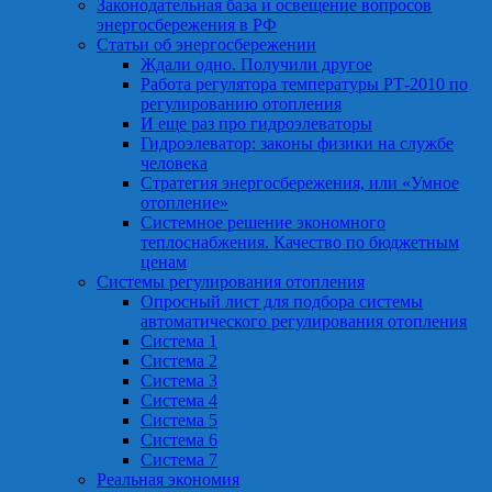
Законодательная база и освещение вопросов
энергосбережения в РФ
Статьи об энергосбережении
Ждали одно. Получили другое
Работа регулятора температуры РТ-2010 по
регулированию отопления
И еще раз про гидроэлеваторы
Гидроэлеватор: законы физики на службе
человека
Стратегия энергосбережения, или «Умное
отопление»
Системное решение экономного
теплоснабжения. Качество по бюджетным
ценам
Системы регулирования отопления
Опросный лист для подбора системы
автоматического регулирования отопления
Система 1
Система 2
Система 3
Система 4
Система 5
Система 6
Система 7
Реальная экономия