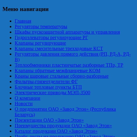
Меню навигации
Главная
Регуляторы температуры
Шкафы пускозащитной аппаратуры и управления
Гидроэлеваторы регулирующие РГ
Клапаны регулирующие
Клапаны смесительные трехходовые КСТ
Регуляторы давления прямого действия (РП, РД-А, РД-
В)
Теплообменники пластинчатые разборные ТПр, ТР
Клапаны обратные межфланцевые КОМ
Краны шаровые стальные сборно-разборные
Фильтры-грязеотделители ФГ
Блочные тепловые пункты БТП
Электрические приводы МЭП-3500
О компании
Новости
О предприятии ОАО «Завод Этон» (Республика
Беларусь)
Презентации ОАО «Завод Этон»
Преимущества продукции ОАО «Завод Этон»
Каталог продукции ОАО «Завод Этон»
Прайс-листы на продукцию ОАО «Завод Этон»