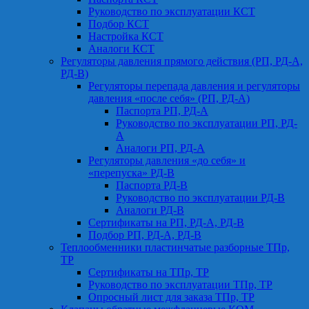
Руководство по эксплуатации КСТ
Подбор КСТ
Настройка КСТ
Аналоги КСТ
Регуляторы давления прямого действия (РП, РД-А,
РД-В)
Регуляторы перепада давления и регуляторы
давления «после себя» (РП, РД-А)
Паспорта РП, РД-А
Руководство по эксплуатации РП, РД-
А
Аналоги РП, РД-А
Регуляторы давления «до себя» и
«перепуска» РД-В
Паспорта РД-В
Руководство по эксплуатации РД-В
Аналоги РД-В
Сертификаты на РП, РД-А, РД-В
Подбор РП, РД-А, РД-В
Теплообменники пластинчатые разборные ТПр,
ТР
Сертификаты на ТПр, ТР
Руководство по эксплуатации ТПр, ТР
Опросный лист для заказа ТПр, ТР