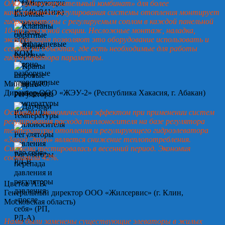
ОАО «Домостроительный комбинат» для более
качественного регулирования системы отопления монтирует
гидроэлеваторы с регулируемым соплом в каждой панельной
10-ти этажной секции. Несложные монтаж, наладка,
эксплуатация позволяют это оборудование использовать и
сегодня на объектах, где есть необходимые для работы
гидроэлеватора параметры.
Минин А.Ю.
Директор ООО «ЖЭУ-2» (Республика Хакасия, г. Абакан)
Основным экономическим эффектом при применении систем
регулирования расхода теплоносителя на базе регулятора
температуры отопления и регулирующего гидроэлеватора
«Завод Этон» является снижение теплопотребления.
Система тестировалась в весенний период. Экономия
составила 42%.
Цветов А.В.
Генеральный директор ООО «Жилсервис» (г. Клин,
Московская область)
Нами были заменены существующие элеваторы в жилых