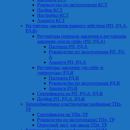
Руководство по эксплуатации КСТ
Подбор КСТ
Настройка КСТ
Аналоги КСТ
Регуляторы давления прямого действия (РП, РД-А,
РД-В)
Регуляторы перепада давления и регуляторы
давления «после себя» (РП, РД-А)
Паспорта РП, РД-А
Руководство по эксплуатации РП, РД-
А
Аналоги РП, РД-А
Регуляторы давления «до себя» и
«перепуска» РД-В
Паспорта РД-В
Руководство по эксплуатации РД-В
Аналоги РД-В
Сертификаты на РП, РД-А, РД-В
Подбор РП, РД-А, РД-В
Теплообменники пластинчатые разборные ТПр,
ТР
Сертификаты на ТПр, ТР
Руководство по эксплуатации ТПр, ТР
Опросный лист для заказа ТПр, ТР