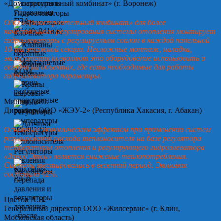
«Домостроительный комбинат» (г. Воронеж)
ОАО «Домостроительный комбинат» для более
качественного регулирования системы отопления монтирует
гидроэлеваторы с регулируемым соплом в каждой панельной
10-ти этажной секции. Несложные монтаж, наладка,
эксплуатация позволяют это оборудование использовать и
сегодня на объектах, где есть необходимые для работы
гидроэлеватора параметры.
Минин А.Ю.
Директор ООО «ЖЭУ-2» (Республика Хакасия, г. Абакан)
Основным экономическим эффектом при применении систем
регулирования расхода теплоносителя на базе регулятора
температуры отопления и регулирующего гидроэлеватора
«Завод Этон» является снижение теплопотребления.
Система тестировалась в весенний период. Экономия
составила 42%.
Цветов А.В.
Генеральный директор ООО «Жилсервис» (г. Клин,
Московская область)