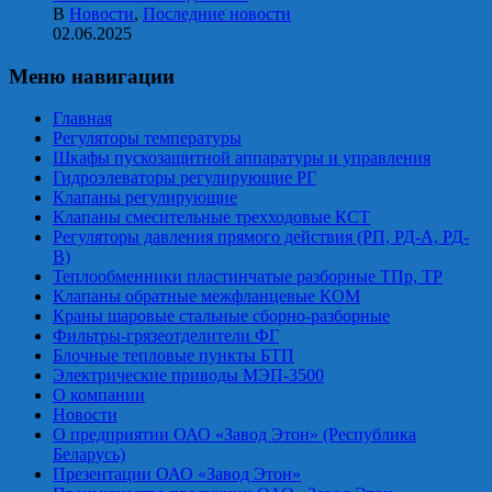
В
Новости
,
Последние новости
02.06.2025
Меню навигации
Главная
Регуляторы температуры
Шкафы пускозащитной аппаратуры и управления
Гидроэлеваторы регулирующие РГ
Клапаны регулирующие
Клапаны смесительные трехходовые КСТ
Регуляторы давления прямого действия (РП, РД-А, РД-
В)
Теплообменники пластинчатые разборные ТПр, ТР
Клапаны обратные межфланцевые КОМ
Краны шаровые стальные сборно-разборные
Фильтры-грязеотделители ФГ
Блочные тепловые пункты БТП
Электрические приводы МЭП-3500
О компании
Новости
О предприятии ОАО «Завод Этон» (Республика
Беларусь)
Презентации ОАО «Завод Этон»