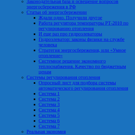
Законодательная база и освещение вопросов
энергосбережения в РФ
Статьи об энергосбережении
Ждали одно. Получили другое
Работа регулятора температуры РТ-2010 по
регулированию отопления
И еще раз про гидроэлеваторы
Гидроэлеватор: законы физики на службе
человека
Стратегия энергосбережения, или «Умное
отопление»
Системное решение экономного
теплоснабжения. Качество по бюджетным
ценам
Системы регулирования отопления
Опросный лист для подбора системы
автоматического регулирования отопления
Система 1
Система 2
Система 3
Система 4
Система 5
Система 6
Система 7
Реальная экономия