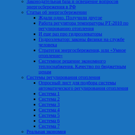
Законодательная база и освещение вопросов
энергосбережения в РФ
Статьи об энергосбережении
Ждали одно. Получили другое
Работа регулятора температуры РТ-2010 по
регулированию отопления
И еще раз про гидроэлеваторы
Гидроэлеватор: законы физики на службе
человека
Стратегия энергосбережения, или «Умное
отопление»
Системное решение экономного
теплоснабжения. Качество по бюджетным
ценам
Системы регулирования отопления
Опросный лист для подбора системы
автоматического регулирования отопления
Система 1
Система 2
Система 3
Система 4
Система 5
Система 6
Система 7
Реальная экономия