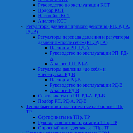
Руководство по эксплуатации КСТ
Подбор КСТ
Настройка КСТ
Аналоги КСТ
Регуляторы давления прямого действия (РП, РД-А,
РД-В)
Регуляторы перепада давления и регуляторы
давления «после себя» (РП, РД-А)
Паспорта РП, РД-А
Руководство по эксплуатации РП, РД-
А
Аналоги РП, РД-А
Регуляторы давления «до себя» и
«перепуска» РД-В
Паспорта РД-В
Руководство по эксплуатации РД-В
Аналоги РД-В
Сертификаты на РП, РД-А, РД-В
Подбор РП, РД-А, РД-В
Теплообменники пластинчатые разборные ТПр,
ТР
Сертификаты на ТПр, ТР
Руководство по эксплуатации ТПр, ТР
Опросный лист для заказа ТПр, ТР