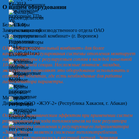
О нашем оборудовании
Белых Т.Ф.
Замначальника производственного отдела ОАО
«Домостроительный комбинат» (г. Воронеж)
ОАО «Домостроительный комбинат» для более
качественного регулирования системы отопления монтирует
гидроэлеваторы с регулируемым соплом в каждой панельной
10-ти этажной секции. Несложные монтаж, наладка,
эксплуатация позволяют это оборудование использовать и
сегодня на объектах, где есть необходимые для работы
гидроэлеватора параметры.
Минин А.Ю.
Директор ООО «ЖЭУ-2» (Республика Хакасия, г. Абакан)
Основным экономическим эффектом при применении систем
регулирования расхода теплоносителя на базе регулятора
температуры отопления и регулирующего гидроэлеватора
«Завод Этон» является снижение теплопотребления.
Система тестировалась в весенний период. Экономия