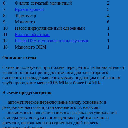
6
Фильтр сетчатый магнитный
2
7
Кран шаровый
5
8
Термометр
4
9
Манометр
6
10
Насос циркуляционный сдвоенный
1
11
Клапан обратный
1
12
Шкаф ПЗА и управления нагрузками
1
18
Манометр ЭКМ
1
Описание схемы
Схема используется при подаче перегретого теплоносителя от
теплоисточника при недостаточном для элеваторного
смешения перепаде давления между подающим и обратным
трубопроводами: менее 0,06 МПа и более 0,4 МПа.
В схеме предусмотрено:
— автоматическое переключение между основным и
резервным насосом при отказеодного из насосов;
— возможность введения гибкого графика регулирования
температуры воздуха в помещениях с учётом ночного
времени, выходных и праздничных дней на весь
отопительный сезон;