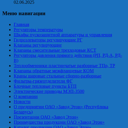
02.06.2025
Меню навигации
Главная
Регуляторы температуры
Шкафы пускозащитной аппаратуры и управления
Гидроэлеваторы регулирующие РГ
Клапаны регулирующие
Клапаны смесительные трехходовые КСТ
Регуляторы давления прямого действия (РП, РД-А, РД-
В)
Теплообменники пластинчатые разборные ТПр, ТР
Клапаны обратные межфланцевые КОМ
Краны шаровые стальные сборно-разборные
Фильтры-грязеотделители ФГ
Блочные тепловые пункты БТП
Электрические приводы МЭП-3500
О компании
Новости
О предприятии ОАО «Завод Этон» (Республика
Беларусь)
Презентации ОАО «Завод Этон»
Преимущества продукции ОАО «Завод Этон»
Каталог продукции ОАО «Завод Этон»