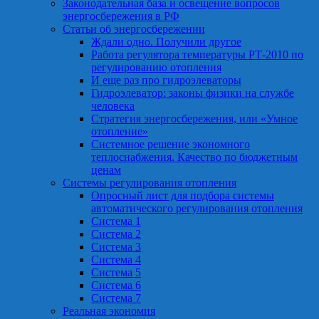
Законодательная база и освещение вопросов
энергосбережения в РФ
Статьи об энергосбережении
Ждали одно. Получили другое
Работа регулятора температуры РТ-2010 по
регулированию отопления
И еще раз про гидроэлеваторы
Гидроэлеватор: законы физики на службе
человека
Стратегия энергосбережения, или «Умное
отопление»
Системное решение экономного
теплоснабжения. Качество по бюджетным
ценам
Системы регулирования отопления
Опросный лист для подбора системы
автоматического регулирования отопления
Система 1
Система 2
Система 3
Система 4
Система 5
Система 6
Система 7
Реальная экономия