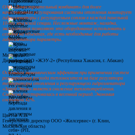
ОАО «Домостроительный комбинат» для более
качественного регулирования системы отопления монтирует
гидроэлеваторы с регулируемым соплом в каждой панельной
10-ти этажной секции. Несложные монтаж, наладка,
эксплуатация позволяют это оборудование использовать и
сегодня на объектах, где есть необходимые для работы
гидроэлеватора параметры.
Минин А.Ю.
Директор ООО «ЖЭУ-2» (Республика Хакасия, г. Абакан)
Основным экономическим эффектом при применении систем
регулирования расхода теплоносителя на базе регулятора
температуры отопления и регулирующего гидроэлеватора
«Завод Этон» является снижение теплопотребления.
Система тестировалась в весенний период. Экономия
составила 42%.
Цветов А.В.
Генеральный директор ООО «Жилсервис» (г. Клин,
Московская область)