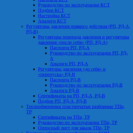
Руководство по эксплуатации КСТ
Подбор КСТ
Настройка КСТ
Аналоги КСТ
Регуляторы давления прямого действия (РП, РД-А,
РД-В)
Регуляторы перепада давления и регуляторы
давления «после себя» (РП, РД-А)
Паспорта РП, РД-А
Руководство по эксплуатации РП, РД-
А
Аналоги РП, РД-А
Регуляторы давления «до себя» и
«перепуска» РД-В
Паспорта РД-В
Руководство по эксплуатации РД-В
Аналоги РД-В
Сертификаты на РП, РД-А, РД-В
Подбор РП, РД-А, РД-В
Теплообменники пластинчатые разборные ТПр,
ТР
Сертификаты на ТПр, ТР
Руководство по эксплуатации ТПр, ТР
Опросный лист для заказа ТПр, ТР