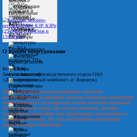
О нашем оборудовании
Белых Т.Ф.
Замначальника производственного отдела ОАО
«Домостроительный комбинат» (г. Воронеж)
ОАО «Домостроительный комбинат» для более
качественного регулирования системы отопления монтирует
гидроэлеваторы с регулируемым соплом в каждой панельной
10-ти этажной секции. Несложные монтаж, наладка,
эксплуатация позволяют это оборудование использовать и
сегодня на объектах, где есть необходимые для работы
гидроэлеватора параметры.