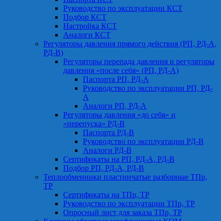
Руководство по эксплуатации КСТ
Подбор КСТ
Настройка КСТ
Аналоги КСТ
Регуляторы давления прямого действия (РП, РД-А,
РД-В)
Регуляторы перепада давления и регуляторы
давления «после себя» (РП, РД-А)
Паспорта РП, РД-А
Руководство по эксплуатации РП, РД-
А
Аналоги РП, РД-А
Регуляторы давления «до себя» и
«перепуска» РД-В
Паспорта РД-В
Руководство по эксплуатации РД-В
Аналоги РД-В
Сертификаты на РП, РД-А, РД-В
Подбор РП, РД-А, РД-В
Теплообменники пластинчатые разборные ТПр,
ТР
Сертификаты на ТПр, ТР
Руководство по эксплуатации ТПр, ТР
Опросный лист для заказа ТПр, ТР