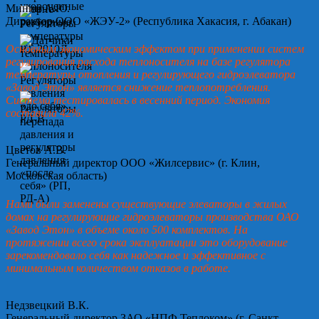
Минин А.Ю.
Директор ООО «ЖЭУ-2» (Республика Хакасия, г. Абакан)
Основным экономическим эффектом при применении систем
регулирования расхода теплоносителя на базе регулятора
температуры отопления и регулирующего гидроэлеватора
«Завод Этон» является снижение теплопотребления.
Система тестировалась в весенний период. Экономия
составила 42%.
Цветов А.В.
Генеральный директор ООО «Жилсервис» (г. Клин,
Московская область)
Нами были заменены существующие элеваторы в жилых
домах на регулирующие гидроэлеваторы производства ОАО
«Завод Этон» в объеме около 500 комплектов. На
протяжении всего срока эксплуатации это оборудование
зарекомендовало себя как надежное и эффективное с
минимальным количеством отказов в работе.
Недзвецкий В.К.
Генеральный директор ЗАО «НПФ Теплоком» (г. Санкт-