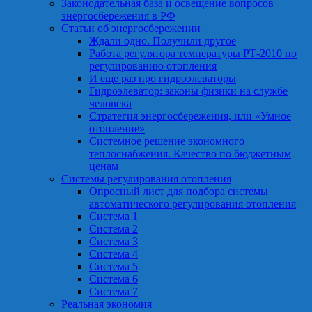
Законодательная база и освещение вопросов
энергосбережения в РФ
Статьи об энергосбережении
Ждали одно. Получили другое
Работа регулятора температуры РТ-2010 по
регулированию отопления
И еще раз про гидроэлеваторы
Гидроэлеватор: законы физики на службе
человека
Стратегия энергосбережения, или «Умное
отопление»
Системное решение экономного
теплоснабжения. Качество по бюджетным
ценам
Системы регулирования отопления
Опросный лист для подбора системы
автоматического регулирования отопления
Система 1
Система 2
Система 3
Система 4
Система 5
Система 6
Система 7
Реальная экономия