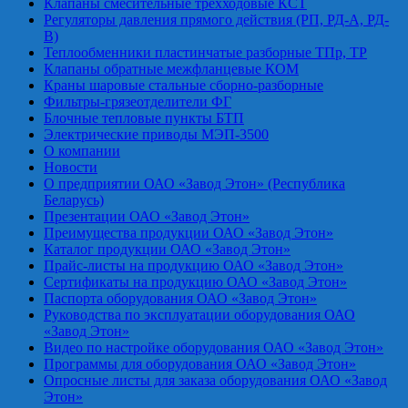
Клапаны смесительные трехходовые КСТ
Регуляторы давления прямого действия (РП, РД-А, РД-
В)
Теплообменники пластинчатые разборные ТПр, ТР
Клапаны обратные межфланцевые КОМ
Краны шаровые стальные сборно-разборные
Фильтры-грязеотделители ФГ
Блочные тепловые пункты БТП
Электрические приводы МЭП-3500
О компании
Новости
О предприятии ОАО «Завод Этон» (Республика
Беларусь)
Презентации ОАО «Завод Этон»
Преимущества продукции ОАО «Завод Этон»
Каталог продукции ОАО «Завод Этон»
Прайс-листы на продукцию ОАО «Завод Этон»
Сертификаты на продукцию ОАО «Завод Этон»
Паспорта оборудования ОАО «Завод Этон»
Руководства по эксплуатации оборудования ОАО
«Завод Этон»
Видео по настройке оборудования ОАО «Завод Этон»
Программы для оборудования ОАО «Завод Этон»
Опросные листы для заказа оборудования ОАО «Завод
Этон»