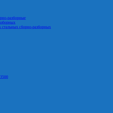
орно-разборные
азборных
х стальных сборно-разборных
3500