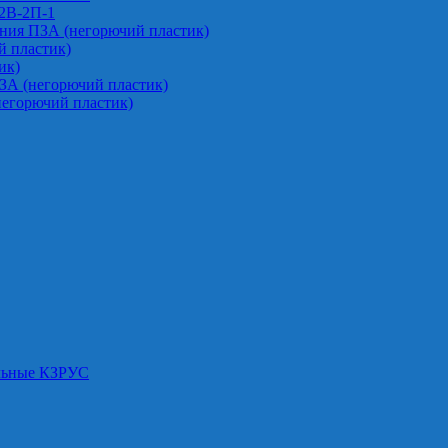
-2В-2П-1
ния ПЗА (негорючий пластик)
 пластик)
ик)
ЗА (негорючий пластик)
негорючий пластик)
альные КЗРУС