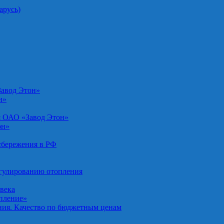
арусь)
Завод Этон»
н»
я ОАО «Завод Этон»
он»
осбережения в РФ
егулированию отопления
овека
опление»
ния. Качество по бюджетным ценам