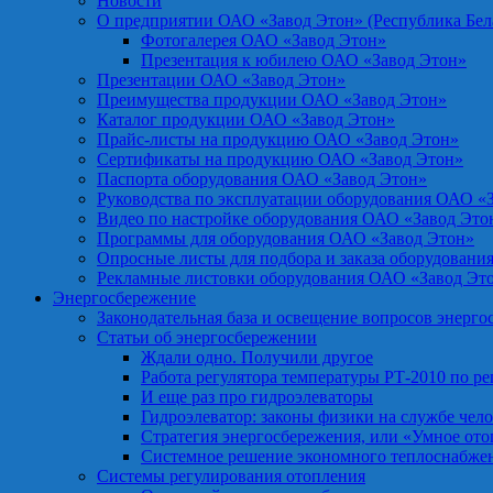
Новости
О предприятии ОАО «Завод Этон» (Республика Бел
Фотогалерея ОАО «Завод Этон»
Презентация к юбилею ОАО «Завод Этон»
Презентации ОАО «Завод Этон»
Преимущества продукции ОАО «Завод Этон»
Каталог продукции ОАО «Завод Этон»
Прайс-листы на продукцию ОАО «Завод Этон»
Сертификаты на продукцию ОАО «Завод Этон»
Паспорта оборудования ОАО «Завод Этон»
Руководства по эксплуатации оборудования ОАО «
Видео по настройке оборудования ОАО «Завод Это
Программы для оборудования ОАО «Завод Этон»
Опросные листы для подбора и заказа оборудовани
Рекламные листовки оборудования ОАО «Завод Эт
Энергосбережение
Законодательная база и освещение вопросов энерг
Статьи об энергосбережении
Ждали одно. Получили другое
Работа регулятора температуры РТ-2010 по р
И еще раз про гидроэлеваторы
Гидроэлеватор: законы физики на службе чел
Стратегия энергосбережения, или «Умное от
Системное решение экономного теплоснабже
Системы регулирования отопления