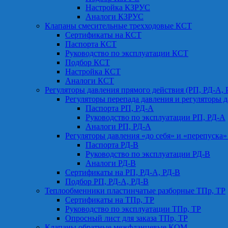
Настройка КЗРУС
Аналоги КЗРУС
Клапаны смесительные трехходовые КСТ
Сертификаты на КСТ
Паспорта КСТ
Руководство по эксплуатации КСТ
Подбор КСТ
Настройка КСТ
Аналоги КСТ
Регуляторы давления прямого действия (РП, РД-А, 
Регуляторы перепада давления и регуляторы д
Паспорта РП, РД-А
Руководство по эксплуатации РП, РД-А
Аналоги РП, РД-А
Регуляторы давления «до себя» и «перепуска»
Паспорта РД-В
Руководство по эксплуатации РД-В
Аналоги РД-В
Сертификаты на РП, РД-А, РД-В
Подбор РП, РД-А, РД-В
Теплообменники пластинчатые разборные ТПр, ТР
Сертификаты на ТПр, ТР
Руководство по эксплуатации ТПр, ТР
Опросный лист для заказа ТПр, ТР
Клапаны обратные межфланцевые КОМ