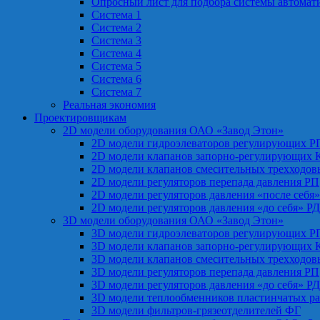
Опросный лист для подбора системы автомат
Система 1
Система 2
Система 3
Система 4
Система 5
Система 6
Система 7
Реальная экономия
Проектировщикам
2D модели оборудования ОАО «Завод Этон»
2D модели гидроэлеваторов регулирующих Р
2D модели клапанов запорно-регулирующих 
2D модели клапанов смесительных трехходо
2D модели регуляторов перепада давления РП
2D модели регуляторов давления «после себя
2D модели регуляторов давления «до себя» Р
3D модели оборудования ОАО «Завод Этон»
3D модели гидроэлеваторов регулирующих Р
3D модели клапанов запорно-регулирующих 
3D модели клапанов смесительных трехходо
3D модели регуляторов перепада давления РП
3D модели регуляторов давления «до себя» Р
3D модели теплообменников пластинчатых р
3D модели фильтров-грязеотделителей ФГ