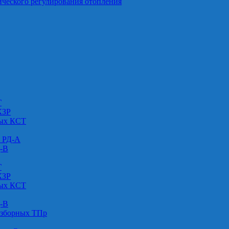
ического регулирования отопления
Г
КЗР
вых КСТ
» РД-А
Д-В
Г
КЗР
вых КСТ
Д-В
азборных ТПр