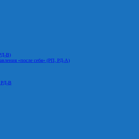
РД-В)
авления «после себя» (РП, РД-А)
 РД-В