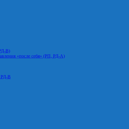
РД-В)
авления «после себя» (РП, РД-А)
 РД-В