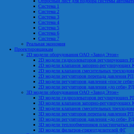
Опросный лист для подбора системы автомат
Система 1
Система 2
Система 3
Система 4
Система 5
Система 6
Система 7
Реальная экономия
Проектировщикам
2D модели оборудования ОАО «Завод Этон»
2D модели гидроэлеваторов регулирующих Р
2D модели клапанов запорно-регулирующих 
2D модели клапанов смесительных трехходо
2D модели регуляторов перепада давления РП
2D модели регуляторов давления «после себя
2D модели регуляторов давления «до себя» Р
3D модели оборудования ОАО «Завод Этон»
3D модели гидроэлеваторов регулирующих Р
3D модели клапанов запорно-регулирующих 
3D модели клапанов смесительных трехходо
3D модели регуляторов перепада давления РП
3D модели регуляторов давления «до себя» Р
3D модели теплообменников пластинчатых р
3D модели фильтров-грязеотделителей ФГ