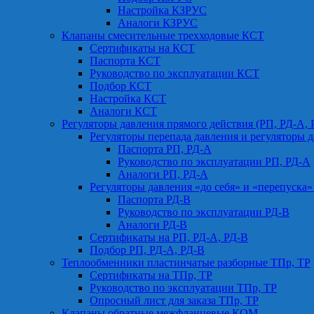
Настройка КЗРУС
Аналоги КЗРУС
Клапаны смесительные трехходовые КСТ
Сертификаты на КСТ
Паспорта КСТ
Руководство по эксплуатации КСТ
Подбор КСТ
Настройка КСТ
Аналоги КСТ
Регуляторы давления прямого действия (РП, РД-А, 
Регуляторы перепада давления и регуляторы д
Паспорта РП, РД-А
Руководство по эксплуатации РП, РД-А
Аналоги РП, РД-А
Регуляторы давления «до себя» и «перепуска»
Паспорта РД-В
Руководство по эксплуатации РД-В
Аналоги РД-В
Сертификаты на РП, РД-А, РД-В
Подбор РП, РД-А, РД-В
Теплообменники пластинчатые разборные ТПр, ТР
Сертификаты на ТПр, ТР
Руководство по эксплуатации ТПр, ТР
Опросный лист для заказа ТПр, ТР
Клапаны обратные межфланцевые КОМ