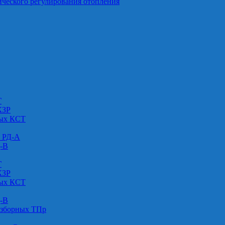
ического регулирования отопления
Г
КЗР
вых КСТ
» РД-А
Д-В
Г
КЗР
вых КСТ
Д-В
азборных ТПр