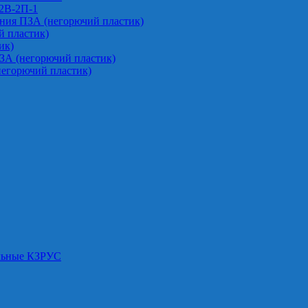
-2В-2П-1
ния ПЗА (негорючий пластик)
 пластик)
ик)
ЗА (негорючий пластик)
негорючий пластик)
альные КЗРУС