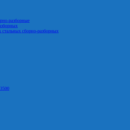
орно-разборные
азборных
х стальных сборно-разборных
3500