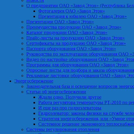
Новости
О предприятии ОАО «Завод Этон» (Республика Бел
Фотогалерея ОАО «Завод Этон»
Презентация к юбилею ОАО «Завод Этон»
Презентации ОАО «Завод Этон»
Преимущества продукции ОАО «Завод Этон»
Каталог продукции ОАО «Завод Этон»
Прайс-листы на продукцию ОАО «Завод Этон»
Сертификаты на продукцию ОАО «Завод Этон»
Паспорта оборудования ОАО «Завод Этон»
Руководства по эксплуатации оборудования ОАО «
Видео по настройке оборудования ОАО «Завод Это
Программы для оборудования ОАО «Завод Этон»
Опросные листы для подбора и заказа оборудовани
Рекламные листовки оборудования ОАО «Завод Эт
Энергосбережение
Законодательная база и освещение вопросов энерг
Статьи об энергосбережении
Ждали одно. Получили другое
Работа регулятора температуры РТ-2010 по р
И еще раз про гидроэлеваторы
Гидроэлеватор: законы физики на службе чел
Стратегия энергосбережения, или «Умное от
Системное решение экономного теплоснабже
Системы регулирования отопления