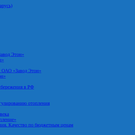
арусь)
Завод Этон»
н»
я ОАО «Завод Этон»
он»
осбережения в РФ
егулированию отопления
овека
опление»
ния. Качество по бюджетным ценам