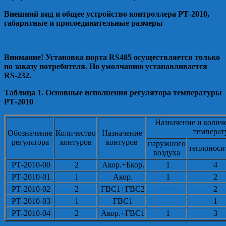
Внешний вид и общее устройство контроллера РТ-2010,
габаритные и присоединительные размеры
Внимание! Установка порта RS485 осуществляется только
по заказу потребителя. По умолчанию устанавливается
RS-232.
Таблица 1. Основные исполнения регулятора температуры
РТ-2010
Назначение и колич
температ
Обозначение
Количество
Назначение
регулятора
контуров
контуров
наружного
теплоноси
воздуха
РТ-2010-00
2
Акор.+Бкор.
1
4
РТ-2010-01
1
Акор.
1
2
РТ-2010-02
2
ГВС1+ГВС2
—
2
РТ-2010-03
1
ГВС1
—
1
РТ-2010-04
2
Акор.+ГВС1
1
3