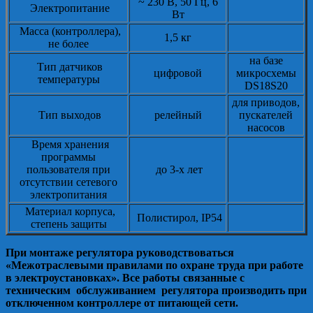
~ 230 В, 50 Гц, 6
Электропитание
Вт
Масса (контроллера),
1,5 кг
не более
на базе
Тип датчиков
цифровой
микросхемы
температуры
DS18S20
для приводов,
Тип выходов
релейный
пускателей
насосов
Время хранения
программы
пользователя при
до 3-х лет
отсутствии сетевого
электропитания
Материал корпуса,
Полистирол, IP54
степень защиты
При монтаже регулятора руководствоваться
«Межотраслевыми правилами по охране труда при работе
в электроустановках». Все работы связанные с
техническим обслуживанием регулятора производить при
отключенном контроллере от питающей сети.