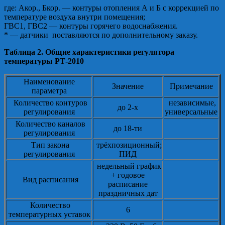
где: Акор., Бкор. — контуры отопления А и Б с коррекцией по
температуре воздуха внутри помещения;
ГВС1, ГВС2 — контуры горячего водоснабжения.
* — датчики поставляются по дополнительному заказу.
Таблица 2. Общие характеристики регулятора
температуры РТ-2010
Наименование
Значение
Примечание
параметра
Количество контуров
независимые,
до 2-х
регулирования
универсальные
Количество каналов
до 18-ти
регулирования
Тип закона
трёхпозиционный;
регулирования
ПИД
недельный график
+ годовое
Вид расписания
расписание
праздничных дат
Количество
6
температурных уставок