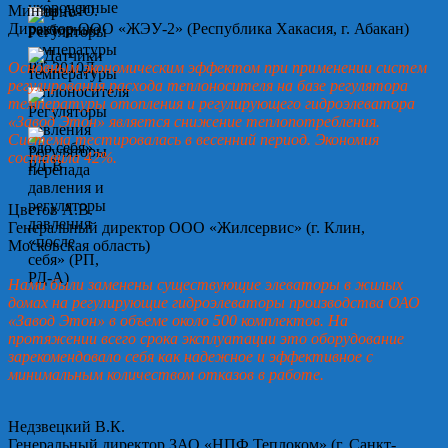
Минин А.Ю.
Директор ООО «ЖЭУ-2» (Республика Хакасия, г. Абакан)
Основным экономическим эффектом при применении систем
регулирования расхода теплоносителя на базе регулятора
температуры отопления и регулирующего гидроэлеватора
«Завод Этон» является снижение теплопотребления.
Система тестировалась в весенний период. Экономия
составила 42%.
Цветов А.В.
Генеральный директор ООО «Жилсервис» (г. Клин,
Московская область)
Нами были заменены существующие элеваторы в жилых
домах на регулирующие гидроэлеваторы производства ОАО
«Завод Этон» в объеме около 500 комплектов. На
протяжении всего срока эксплуатации это оборудование
зарекомендовало себя как надежное и эффективное с
минимальным количеством отказов в работе.
Недзвецкий В.К.
Генеральный директор ЗАО «НПФ Теплоком» (г. Санкт-