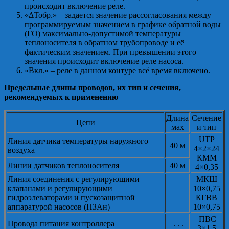
происходит включение реле.
«ΔТобр.» – задается значение рассогласования между
программируемым значением в графике обратной воды
(ГО) максимально-допустимой температуры
теплоносителя в обратном трубопроводе и её
фактическим значением. При превышении этого
значения происходит включение реле насоса.
«Вкл.» – реле в данном контуре всё время включено.
Предельные длины проводов, их тип и сечения,
рекомендуемых к применению
Длина
Сечение
Цепи
мах
и тип
UTP
Линия датчика температуры наружного
40 м
4×2×24
воздуха
КММ
Линии датчиков теплоносителя
40 м
4×0,35
Линия соединения с регулирующими
МКШ
клапанами и регулирующими
10×0,75
гидроэлеваторами и пускозащитной
КГВВ
аппаратурой насосов (ПЗАн)
10×0,75
ПВС
Провода питания контроллера
. . .
3×1,5