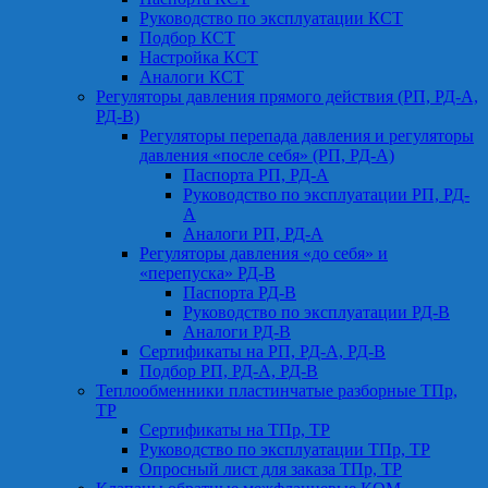
Руководство по эксплуатации КСТ
Подбор КСТ
Настройка КСТ
Аналоги КСТ
Регуляторы давления прямого действия (РП, РД-А,
РД-В)
Регуляторы перепада давления и регуляторы
давления «после себя» (РП, РД-А)
Паспорта РП, РД-А
Руководство по эксплуатации РП, РД-
А
Аналоги РП, РД-А
Регуляторы давления «до себя» и
«перепуска» РД-В
Паспорта РД-В
Руководство по эксплуатации РД-В
Аналоги РД-В
Сертификаты на РП, РД-А, РД-В
Подбор РП, РД-А, РД-В
Теплообменники пластинчатые разборные ТПр,
ТР
Сертификаты на ТПр, ТР
Руководство по эксплуатации ТПр, ТР
Опросный лист для заказа ТПр, ТР