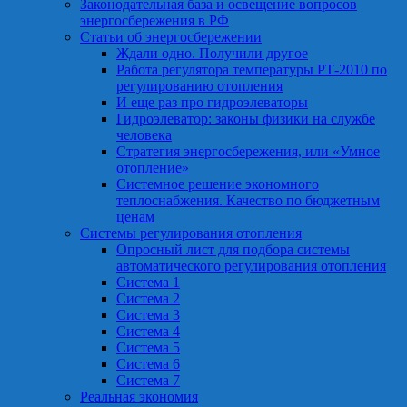
Законодательная база и освещение вопросов
энергосбережения в РФ
Статьи об энергосбережении
Ждали одно. Получили другое
Работа регулятора температуры РТ-2010 по
регулированию отопления
И еще раз про гидроэлеваторы
Гидроэлеватор: законы физики на службе
человека
Стратегия энергосбережения, или «Умное
отопление»
Системное решение экономного
теплоснабжения. Качество по бюджетным
ценам
Системы регулирования отопления
Опросный лист для подбора системы
автоматического регулирования отопления
Система 1
Система 2
Система 3
Система 4
Система 5
Система 6
Система 7
Реальная экономия