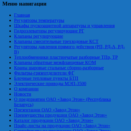
Меню навигации
Главная
Регуляторы температуры
Шкафы пускозащитной аппаратуры и управления
Гидроэлеваторы регулирующие РГ
Клапаны регулирующие
Клапаны смесительные трехходовые КСТ
Регуляторы давления прямого действия (РП, РД-А, РД-
В)
Теплообменники пластинчатые разборные ТПр, ТР
Клапаны обратные межфланцевые КОМ
Краны шаровые стальные сборно-разборные
Фильтры-грязеотделители ФГ
Блочные тепловые пункты БТП
Электрические приводы МЭП-3500
О компании
Новости
О предприятии ОАО «Завод Этон» (Республика
Беларусь)
Презентации ОАО «Завод Этон»
Преимущества продукции ОАО «Завод Этон»
Каталог продукции ОАО «Завод Этон»
Прайс-листы на продукцию ОАО «Завод Этон»
Сертификаты на продукцию ОАО «Завод Этон»