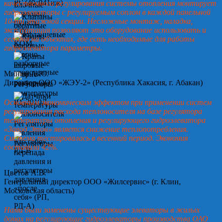
качественного регулирования системы отопления монтирует
гидроэлеваторы с регулируемым соплом в каждой панельной
10-ти этажной секции. Несложные монтаж, наладка,
эксплуатация позволяют это оборудование использовать и
сегодня на объектах, где есть необходимые для работы
гидроэлеватора параметры.
Минин А.Ю.
Директор ООО «ЖЭУ-2» (Республика Хакасия, г. Абакан)
Основным экономическим эффектом при применении систем
регулирования расхода теплоносителя на базе регулятора
температуры отопления и регулирующего гидроэлеватора
«Завод Этон» является снижение теплопотребления.
Система тестировалась в весенний период. Экономия
составила 42%.
Цветов А.В.
Генеральный директор ООО «Жилсервис» (г. Клин,
Московская область)
Нами были заменены существующие элеваторы в жилых
домах на регулирующие гидроэлеваторы производства ОАО