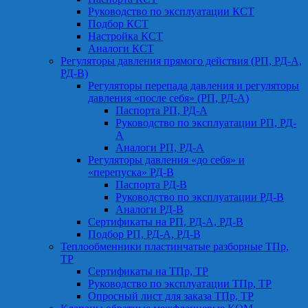
Руководство по эксплуатации КСТ
Подбор КСТ
Настройка КСТ
Аналоги КСТ
Регуляторы давления прямого действия (РП, РД-А,
РД-В)
Регуляторы перепада давления и регуляторы
давления «после себя» (РП, РД-А)
Паспорта РП, РД-А
Руководство по эксплуатации РП, РД-
А
Аналоги РП, РД-А
Регуляторы давления «до себя» и
«перепуска» РД-В
Паспорта РД-В
Руководство по эксплуатации РД-В
Аналоги РД-В
Сертификаты на РП, РД-А, РД-В
Подбор РП, РД-А, РД-В
Теплообменники пластинчатые разборные ТПр,
ТР
Сертификаты на ТПр, ТР
Руководство по эксплуатации ТПр, ТР
Опросный лист для заказа ТПр, ТР