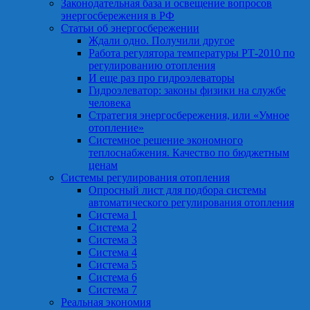
Законодательная база и освещение вопросов
энергосбережения в РФ
Статьи об энергосбережении
Ждали одно. Получили другое
Работа регулятора температуры РТ-2010 по
регулированию отопления
И еще раз про гидроэлеваторы
Гидроэлеватор: законы физики на службе
человека
Стратегия энергосбережения, или «Умное
отопление»
Системное решение экономного
теплоснабжения. Качество по бюджетным
ценам
Системы регулирования отопления
Опросный лист для подбора системы
автоматического регулирования отопления
Система 1
Система 2
Система 3
Система 4
Система 5
Система 6
Система 7
Реальная экономия