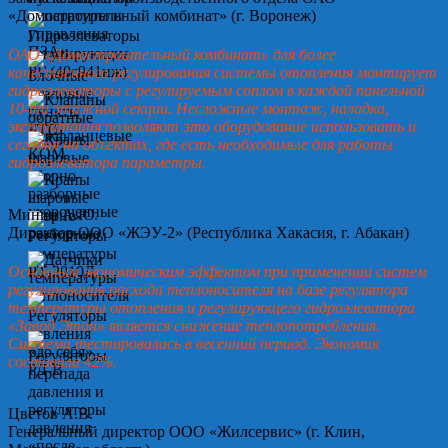
«Домостроительный комбинат» (г. Воронеж)
ОАО «Домостроительный комбинат» для более
качественного регулирования системы отопления монтирует
гидроэлеваторы с регулируемым соплом в каждой панельной
10-ти этажной секции. Несложные монтаж, наладка,
эксплуатация позволяют это оборудование использовать и
сегодня на объектах, где есть необходимые для работы
гидроэлеватора параметры.
Минин А.Ю.
Директор ООО «ЖЭУ-2» (Республика Хакасия, г. Абакан)
Основным экономическим эффектом при применении систем
регулирования расхода теплоносителя на базе регулятора
температуры отопления и регулирующего гидроэлеватора
«Завод Этон» является снижение теплопотребления.
Система тестировалась в весенний период. Экономия
составила 42%.
Цветов А.В.
Генеральный директор ООО «Жилсервис» (г. Клин,