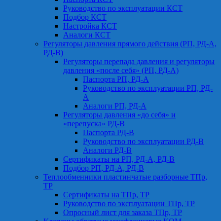
Руководство по эксплуатации КСТ
Подбор КСТ
Настройка КСТ
Аналоги КСТ
Регуляторы давления прямого действия (РП, РД-А,
РД-В)
Регуляторы перепада давления и регуляторы
давления «после себя» (РП, РД-А)
Паспорта РП, РД-А
Руководство по эксплуатации РП, РД-
А
Аналоги РП, РД-А
Регуляторы давления «до себя» и
«перепуска» РД-В
Паспорта РД-В
Руководство по эксплуатации РД-В
Аналоги РД-В
Сертификаты на РП, РД-А, РД-В
Подбор РП, РД-А, РД-В
Теплообменники пластинчатые разборные ТПр,
ТР
Сертификаты на ТПр, ТР
Руководство по эксплуатации ТПр, ТР
Опросный лист для заказа ТПр, ТР