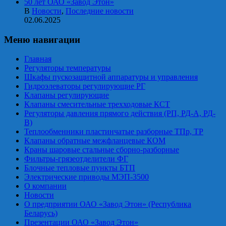
50 лет ОАО «Завод Этон»
В
Новости
,
Последние новости
02.06.2025
Меню навигации
Главная
Регуляторы температуры
Шкафы пускозащитной аппаратуры и управления
Гидроэлеваторы регулирующие РГ
Клапаны регулирующие
Клапаны смесительные трехходовые КСТ
Регуляторы давления прямого действия (РП, РД-А, РД-
В)
Теплообменники пластинчатые разборные ТПр, ТР
Клапаны обратные межфланцевые КОМ
Краны шаровые стальные сборно-разборные
Фильтры-грязеотделители ФГ
Блочные тепловые пункты БТП
Электрические приводы МЭП-3500
О компании
Новости
О предприятии ОАО «Завод Этон» (Республика
Беларусь)
Презентации ОАО «Завод Этон»