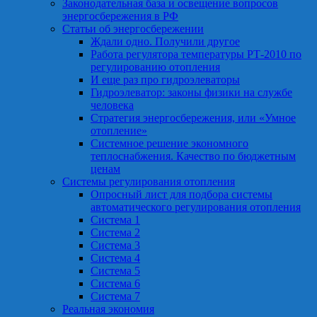
Законодательная база и освещение вопросов
энергосбережения в РФ
Статьи об энергосбережении
Ждали одно. Получили другое
Работа регулятора температуры РТ-2010 по
регулированию отопления
И еще раз про гидроэлеваторы
Гидроэлеватор: законы физики на службе
человека
Стратегия энергосбережения, или «Умное
отопление»
Системное решение экономного
теплоснабжения. Качество по бюджетным
ценам
Системы регулирования отопления
Опросный лист для подбора системы
автоматического регулирования отопления
Система 1
Система 2
Система 3
Система 4
Система 5
Система 6
Система 7
Реальная экономия