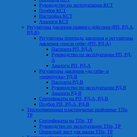
Руководство по эксплуатации КСТ
Подбор КСТ
Настройка КСТ
Аналоги КСТ
Регуляторы давления прямого действия (РП, РД-А,
РД-В)
Регуляторы перепада давления и регуляторы
давления «после себя» (РП, РД-А)
Паспорта РП, РД-А
Руководство по эксплуатации РП, РД-
А
Аналоги РП, РД-А
Регуляторы давления «до себя» и
«перепуска» РД-В
Паспорта РД-В
Руководство по эксплуатации РД-В
Аналоги РД-В
Сертификаты на РП, РД-А, РД-В
Подбор РП, РД-А, РД-В
Теплообменники пластинчатые разборные ТПр,
ТР
Сертификаты на ТПр, ТР
Руководство по эксплуатации ТПр, ТР
Опросный лист для заказа ТПр, ТР