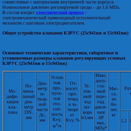
совместимые с материалами внутренней части корпуса.
Номинальное давление регулируемой среды – до 1,6 МПа.
В состав входит
электрический привод
–
электромеханический прямоходный исполнительный
механизм с шаговым электродвигателем.
Общее устройство клапанов КЗРУС (25с941нж и 15с941нж)
Основные технические характеристики, габаритные и
установочные размеры клапанов регулирующих угловых
КЗРУС (25с941нж и 15с941нж)
Макс.
Услов-
допу-
ная
Диа-
От-
Но-
Ус-
сти-
про-
Раз
метр
носит.
Мас-
Мо-
мина-
лов-
мый
пуск-
за-
про-
са,
дифи-
льный
ный
пере-
ная
твор-
течка
не
кация
диа-
ход
пад
спо-
ной
в за-
бо-
кла-
метр
зат-
давле-
соб-
части
творе
лее,
пана
DN,
вора
ния
ность
Дс,
от
кг
мм
h3,мм
ΔР
Кvу,
мм
Кvy, %
L2
мах,
3
м
/ч
МПа*