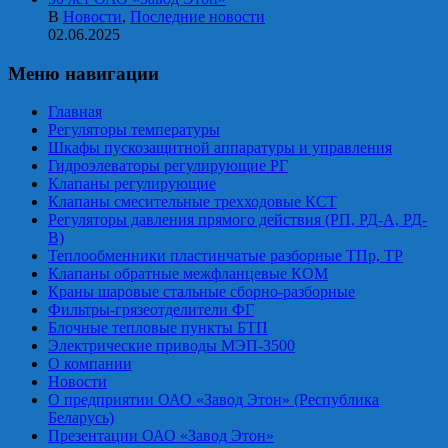
В
Новости
,
Последние новости
02.06.2025
Меню навигации
Главная
Регуляторы температуры
Шкафы пускозащитной аппаратуры и управления
Гидроэлеваторы регулирующие РГ
Клапаны регулирующие
Клапаны смесительные трехходовые КСТ
Регуляторы давления прямого действия (РП, РД-А, РД-
В)
Теплообменники пластинчатые разборные ТПр, ТР
Клапаны обратные межфланцевые КОМ
Краны шаровые стальные сборно-разборные
Фильтры-грязеотделители ФГ
Блочные тепловые пункты БТП
Электрические приводы МЭП-3500
О компании
Новости
О предприятии ОАО «Завод Этон» (Республика
Беларусь)
Презентации ОАО «Завод Этон»