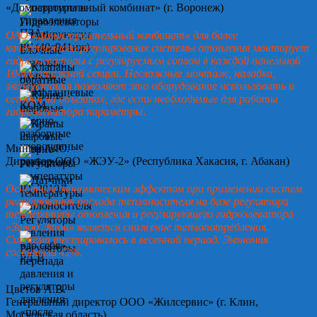
«Домостроительный комбинат» (г. Воронеж)
ОАО «Домостроительный комбинат» для более
качественного регулирования системы отопления монтирует
гидроэлеваторы с регулируемым соплом в каждой панельной
10-ти этажной секции. Несложные монтаж, наладка,
эксплуатация позволяют это оборудование использовать и
сегодня на объектах, где есть необходимые для работы
гидроэлеватора параметры.
Минин А.Ю.
Директор ООО «ЖЭУ-2» (Республика Хакасия, г. Абакан)
Основным экономическим эффектом при применении систем
регулирования расхода теплоносителя на базе регулятора
температуры отопления и регулирующего гидроэлеватора
«Завод Этон» является снижение теплопотребления.
Система тестировалась в весенний период. Экономия
составила 42%.
Цветов А.В.
Генеральный директор ООО «Жилсервис» (г. Клин,
Московская область)