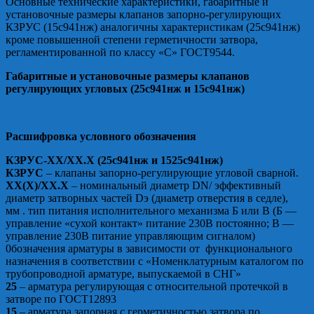
Основные технические характеристики, габаритные и
установочные размеры клапанов запорно-регулирующих
КЗРУС (15с941нж) аналогичны характеристикам (25с941нж)
кроме повышенной степени герметичности затвора,
регламентированной по классу «С» ГОСТ9544.
Габаритные и установочные размеры клапанов
регулирующих угловых (25с941нж и 15с941нж)
Расшифровка условного обозначения
КЗРУС-ХХ/ХХ.X (25с941нж и 1525с941нж)
КЗРУС
– клапаны запорно-регулирующие угловой сварной.
ХХ(Х)/ХХ.X
– номинальный диаметр DN/ эффективный
диаметр затворных частей Dэ (диаметр отверстия в седле),
мм . тип питания исполнительного механизма Б или В (Б —
управление «сухой контакт» питание 230В постоянно; В —
управление 230В питание управляющим сигналом)
0бозначения арматуры в зависимости от функционального
назначения в соответствии с «Номенклатурным каталогом по
трубопроводной арматуре, выпускаемой в СНГ»
25
– арматура регулирующая с относительной протечкой в
затворе по ГОСТ12893
15
– арматура запорная с герметичностью затвора по