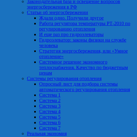
Законодательная база и освещение вопросов
энергосбережения в РФ
Статьи об энергосбережении
Ждали одно. Получили другое
Работа регулятора температуры РТ-2010 по
регулированию отопления
И еще раз про гидроэлеваторы
Гидроэлеватор: законы физики на службе
человека
Стратегия энергосбережения, или «Умное
отопление»
Системное решение экономного
теплоснабжения. Качество по бюджетным
ценам
Системы регулирования отопления
Опросный лист для подбора системы
автоматического регулирования отопления
Система 1
Система 2
Система 3
Система 4
Система 5
Система 6
Система 7
Реальная экономия