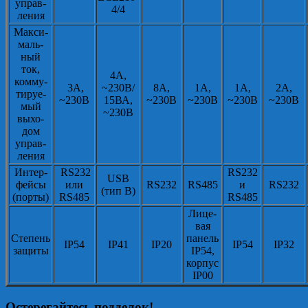
управ-
4/4
ления
Макси-
маль-
ный
ток,
4А,
комму-
3А,
~230В/
8А,
1А,
1А,
2А,
тируе-
~230В
15ВА,
~230В
~230В
~230В
~230В
мый
~230В
выхо-
дом
управ-
ления
Интер-
RS232
RS232
USB
фейсы
или
RS232
RS485
и
RS232
(тип В)
(порты)
RS485
RS485
Лице-
вая
Степень
панель
IP54
IP41
IP20
IP54
IP32
защиты
IP54,
корпус
IP00
Остерегайтесь подделок!