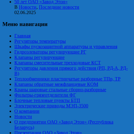
50 лет ОАО «Завод Этон»
В
Новости
,
Последние новости
02.06.2025
Меню навигации
Главная
Регуляторы температуры
Шкафы пускозащитной аппаратуры и управления
Гидроэлеваторы регулирующие РГ
Клапаны регулирующие
Клапаны смесительные трехходовые КСТ
Регуляторы давления прямого действия (РП, РД-А, РД-
В)
Теплообменники пластинчатые разборные ТПр, ТР
Клапаны обратные межфланцевые КОМ
Краны шаровые стальные сборно-разборные
Фильтры-грязеотделители ФГ
Блочные тепловые пункты БТП
Электрические приводы МЭП-3500
О компании
Новости
О предприятии ОАО «Завод Этон» (Республика
Беларусь)
Презентации ОАО «Завод Этон»