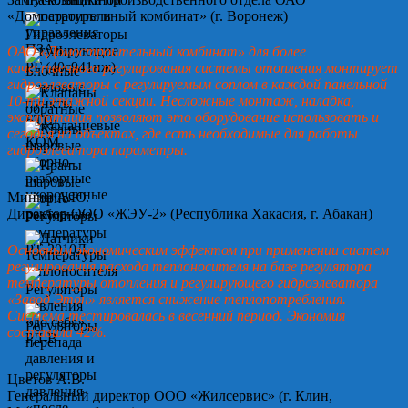
«Домостроительный комбинат» (г. Воронеж)
ОАО «Домостроительный комбинат» для более
качественного регулирования системы отопления монтирует
гидроэлеваторы с регулируемым соплом в каждой панельной
10-ти этажной секции. Несложные монтаж, наладка,
эксплуатация позволяют это оборудование использовать и
сегодня на объектах, где есть необходимые для работы
гидроэлеватора параметры.
Минин А.Ю.
Директор ООО «ЖЭУ-2» (Республика Хакасия, г. Абакан)
Основным экономическим эффектом при применении систем
регулирования расхода теплоносителя на базе регулятора
температуры отопления и регулирующего гидроэлеватора
«Завод Этон» является снижение теплопотребления.
Система тестировалась в весенний период. Экономия
составила 42%.
Цветов А.В.
Генеральный директор ООО «Жилсервис» (г. Клин,