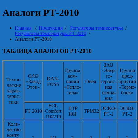
Аналоги РТ-2010
Главная
/
Продукция
/
Регуляторы температуры
/
Регуляторы температуры РТ-2010
/
Аналоги РТ-2010
ТАБЛИЦА АНАЛОГОВ РТ-2010
ЗАО
Группа
«Энер-
Группа
ОАО
ком-
го-
пред-
DAN-
Техни-
«Завод
паний
Овен
сервис-
приятий
FOSS
ческие
Этон»
«Тепло-
ная
«Термо-
харак-
сила»
компа-
блок»
терис-
ния
тики
ECL
ВТР
ЭСКО-
ЭСКО-
РТ-2010
Comfort
ТРМ32
10И
РТ-2
РТ-2
110/210
Коли-
чество
конту-
2
1/2
2
2
2
2