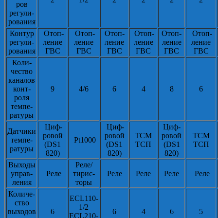
ров
регули-
рования
Контур
Отоп-
Отоп-
Отоп-
Отоп-
Отоп-
Отоп-
регули-
ление
ление
ление
ление
ление
ление
рования
ГВС
ГВС
ГВС
ГВС
ГВС
ГВС
Коли-
чество
каналов
конт-
9
4/6
6
4
8
6
роля
темпе-
ратуры
Циф-
Циф-
Циф-
Датчики
ровой
ровой
ТСМ
ровой
ТСМ
темпе-
Pt1000
(DS1
(DS1
ТСП
(DS1
ТСП
ратуры
820)
820)
820)
Выходы
Реле/
управ-
Реле
тирис-
Реле
Реле
Реле
Реле
ления
торы
Количе-
ECL110-
ство
1/2
выходов
6
6
4
6
5
ECL210-