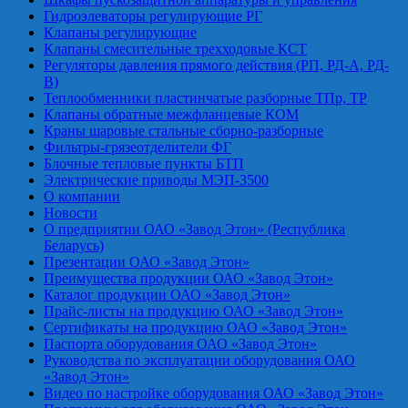
Гидроэлеваторы регулирующие РГ
Клапаны регулирующие
Клапаны смесительные трехходовые КСТ
Регуляторы давления прямого действия (РП, РД-А, РД-
В)
Теплообменники пластинчатые разборные ТПр, ТР
Клапаны обратные межфланцевые КОМ
Краны шаровые стальные сборно-разборные
Фильтры-грязеотделители ФГ
Блочные тепловые пункты БТП
Электрические приводы МЭП-3500
О компании
Новости
О предприятии ОАО «Завод Этон» (Республика
Беларусь)
Презентации ОАО «Завод Этон»
Преимущества продукции ОАО «Завод Этон»
Каталог продукции ОАО «Завод Этон»
Прайс-листы на продукцию ОАО «Завод Этон»
Сертификаты на продукцию ОАО «Завод Этон»
Паспорта оборудования ОАО «Завод Этон»
Руководства по эксплуатации оборудования ОАО
«Завод Этон»
Видео по настройке оборудования ОАО «Завод Этон»