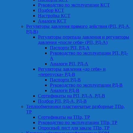
Руководство по эксплуатации КСТ
Подбор КСТ
Настройка КСТ
Аналоги КСТ
Регуляторы давления прямого действия (РП, РД-А,
РД-В)
Регуляторы перепада давления и регуляторы
давления «после себя» (РП, РД-А)
Паспорта РП, РД-А
Руководство по эксплуатации РП, РД-
А
Аналоги РП, РД-А
Регуляторы давления «до себя» и
«перепуска» РД-В
Паспорта РД-В
Руководство по эксплуатации РД-В
Аналоги РД-В
Сертификаты на РП, РД-А, РД-В
Подбор РП, РД-А, РД-В
Теплообменники пластинчатые разборные ТПр,
ТР
Сертификаты на ТПр, ТР
Руководство по эксплуатации ТПр, ТР
Опросный лист для заказа ТПр, ТР