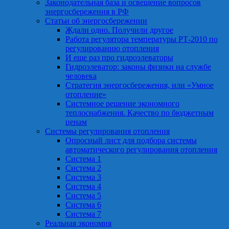
Законодательная база и освещение вопросов
энергосбережения в РФ
Статьи об энергосбережении
Ждали одно. Получили другое
Работа регулятора температуры РТ-2010 по
регулированию отопления
И еще раз про гидроэлеваторы
Гидроэлеватор: законы физики на службе
человека
Стратегия энергосбережения, или «Умное
отопление»
Системное решение экономного
теплоснабжения. Качество по бюджетным
ценам
Системы регулирования отопления
Опросный лист для подбора системы
автоматического регулирования отопления
Система 1
Система 2
Система 3
Система 4
Система 5
Система 6
Система 7
Реальная экономия