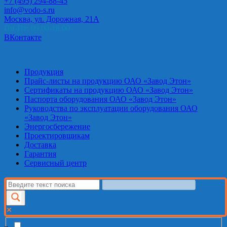
+7 (495) 294-88-45
info@vodo-s.ru
Москва, ул. Дорожная, 21А
Пн-Пт: 09.00-18.00
ВКонтакте
Продукция
Прайс-листы на продукцию ОАО «Завод Этон»
Сертификаты на продукцию ОАО «Завод Этон»
Паспорта оборудования ОАО «Завод Этон»
Руководства по эксплуатации оборудования ОАО
«Завод Этон»
Энергосбережение
Проектировщикам
Доставка
Гарантия
Сервисный центр