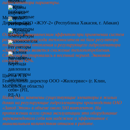
гидроэлеватора параметры.
Минин А.Ю.
Директор ООО «ЖЭУ-2» (Республика Хакасия, г. Абакан)
Основным экономическим эффектом при применении систем
регулирования расхода теплоносителя на базе регулятора
температуры отопления и регулирующего гидроэлеватора
«Завод Этон» является снижение теплопотребления.
Система тестировалась в весенний период. Экономия
составила 42%.
Цветов А.В.
Генеральный директор ООО «Жилсервис» (г. Клин,
Московская область)
Нами были заменены существующие элеваторы в жилых
домах на регулирующие гидроэлеваторы производства ОАО
«Завод Этон» в объеме около 500 комплектов. На
протяжении всего срока эксплуатации это оборудование
зарекомендовало себя как надежное и эффективное с
минимальным количеством отказов в работе.