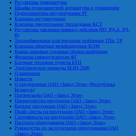
Регуляторы температуры
Шкафы пускозащитной аппаратуры и управления
Гидроэлеваторы регулирующие РГ
Клапаны регулирующие
Клапаны смесительные трехходовые КСТ
Регуляторы давления прямого действия (РП, РД-А, РД-
В)
Теплообменники пластинчатые разборные ТПр, ТР
Клапаны обратные межфланцевые КОМ
Краны шаровые стальные сборно-разборные
Фильтры-грязеотделители ФГ
Блочные тепловые пункты БТП
Электрические приводы МЭП-3500
О компании
Новости
О предприятии ОАО «Завод Этон» (Республика
Беларусь)
Презентации ОАО «Завод Этон»
Преимущества продукции ОАО «Завод Этон»
Каталог продукции ОАО «Завод Этон»
Прайс-листы на продукцию ОАО «Завод Этон»
Сертификаты на продукцию ОАО «Завод Этон»
Паспорта оборудования ОАО «Завод Этон»
Руководства по эксплуатации оборудования ОАО
«Завод Этон»