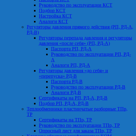
Руководство по эксплуатации КСТ
Подбор КСТ
Настройка КСТ
Аналоги КСТ
Регуляторы давления прямого действия (РП, РД-А,
РД-В)
Регуляторы перепада давления и регуляторы
давления «после себя» (РП, РД-А)
Паспорта РП, РД-А
Руководство по эксплуатации РП, РД-
А
Аналоги РП, РД-А
Регуляторы давления «до себя» и
«перепуска» РД-В
Паспорта РД-В
Руководство по эксплуатации РД-В
Аналоги РД-В
Сертификаты на РП, РД-А, РД-В
Подбор РП, РД-А, РД-В
Теплообменники пластинчатые разборные ТПр,
ТР
Сертификаты на ТПр, ТР
Руководство по эксплуатации ТПр, ТР
Опросный лист для заказа ТПр, ТР