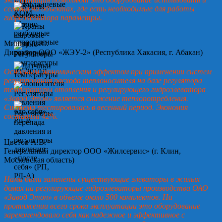
сегодня на объектах, где есть необходимые для работы
гидроэлеватора параметры.
Минин А.Ю.
Директор ООО «ЖЭУ-2» (Республика Хакасия, г. Абакан)
Основным экономическим эффектом при применении систем
регулирования расхода теплоносителя на базе регулятора
температуры отопления и регулирующего гидроэлеватора
«Завод Этон» является снижение теплопотребления.
Система тестировалась в весенний период. Экономия
составила 42%.
Цветов А.В.
Генеральный директор ООО «Жилсервис» (г. Клин,
Московская область)
Нами были заменены существующие элеваторы в жилых
домах на регулирующие гидроэлеваторы производства ОАО
«Завод Этон» в объеме около 500 комплектов. На
протяжении всего срока эксплуатации это оборудование
зарекомендовало себя как надежное и эффективное с