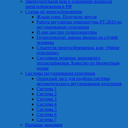
Законодательная база и освещение вопросов
энергосбережения в РФ
Статьи об энергосбережении
Ждали одно. Получили другое
Работа регулятора температуры РТ-2010 по
регулированию отопления
И еще раз про гидроэлеваторы
Гидроэлеватор: законы физики на службе
человека
Стратегия энергосбережения, или «Умное
отопление»
Системное решение экономного
теплоснабжения. Качество по бюджетным
ценам
Системы регулирования отопления
Опросный лист для подбора системы
автоматического регулирования отопления
Система 1
Система 2
Система 3
Система 4
Система 5
Система 6
Система 7
Реальная экономия