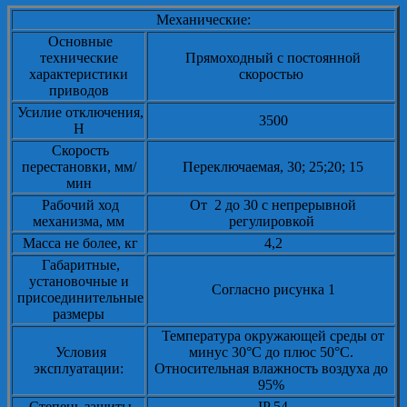
Механические:
Основные
технические
Прямоходный с постоянной
характеристики
скоростью
приводов
Усилие отключения,
3500
Н
Скорость
перестановки, мм/
Переключаемая, 30; 25;20; 15
мин
Рабочий ход
От 2 до 30 с непрерывной
механизма, мм
регулировкой
Масса не более, кг
4,2
Габаритные,
установочные и
Согласно рисунка 1
присоединительные
размеры
Температура окружающей среды от
Условия
минус 30°С до плюс 50°С.
эксплуатации:
Относительная влажность воздуха до
95%
Степень защиты
IP 54