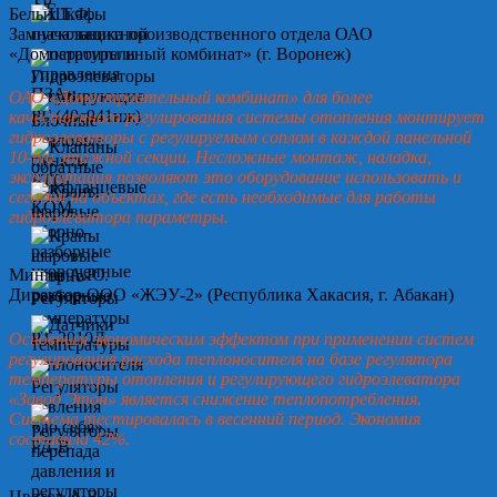
Белых Т.Ф.
Замначальника производственного отдела ОАО
«Домостроительный комбинат» (г. Воронеж)
ОАО «Домостроительный комбинат» для более
качественного регулирования системы отопления монтирует
гидроэлеваторы с регулируемым соплом в каждой панельной
10-ти этажной секции. Несложные монтаж, наладка,
эксплуатация позволяют это оборудование использовать и
сегодня на объектах, где есть необходимые для работы
гидроэлеватора параметры.
Минин А.Ю.
Директор ООО «ЖЭУ-2» (Республика Хакасия, г. Абакан)
Основным экономическим эффектом при применении систем
регулирования расхода теплоносителя на базе регулятора
температуры отопления и регулирующего гидроэлеватора
«Завод Этон» является снижение теплопотребления.
Система тестировалась в весенний период. Экономия
составила 42%.
Цветов А.В.