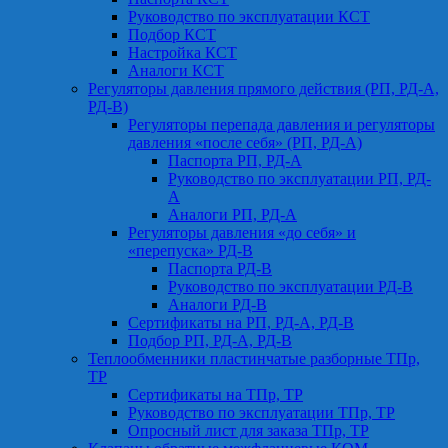
Руководство по эксплуатации КСТ
Подбор КСТ
Настройка КСТ
Аналоги КСТ
Регуляторы давления прямого действия (РП, РД-А,
РД-В)
Регуляторы перепада давления и регуляторы
давления «после себя» (РП, РД-А)
Паспорта РП, РД-А
Руководство по эксплуатации РП, РД-
А
Аналоги РП, РД-А
Регуляторы давления «до себя» и
«перепуска» РД-В
Паспорта РД-В
Руководство по эксплуатации РД-В
Аналоги РД-В
Сертификаты на РП, РД-А, РД-В
Подбор РП, РД-А, РД-В
Теплообменники пластинчатые разборные ТПр,
ТР
Сертификаты на ТПр, ТР
Руководство по эксплуатации ТПр, ТР
Опросный лист для заказа ТПр, ТР