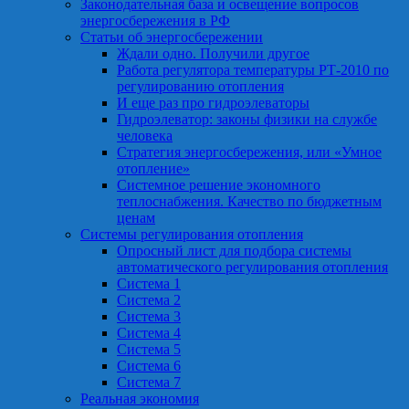
Законодательная база и освещение вопросов
энергосбережения в РФ
Статьи об энергосбережении
Ждали одно. Получили другое
Работа регулятора температуры РТ-2010 по
регулированию отопления
И еще раз про гидроэлеваторы
Гидроэлеватор: законы физики на службе
человека
Стратегия энергосбережения, или «Умное
отопление»
Системное решение экономного
теплоснабжения. Качество по бюджетным
ценам
Системы регулирования отопления
Опросный лист для подбора системы
автоматического регулирования отопления
Система 1
Система 2
Система 3
Система 4
Система 5
Система 6
Система 7
Реальная экономия