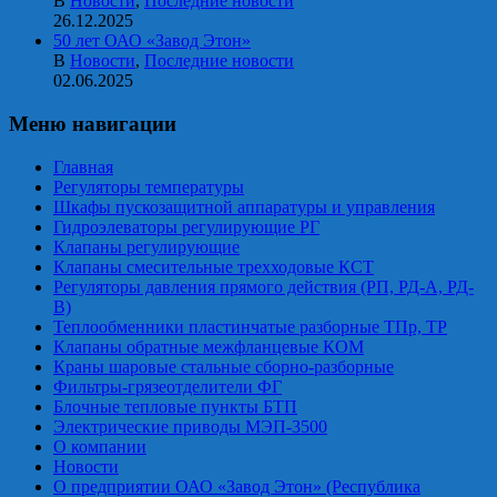
В
Новости
,
Последние новости
26.12.2025
50 лет ОАО «Завод Этон»
В
Новости
,
Последние новости
02.06.2025
Меню навигации
Главная
Регуляторы температуры
Шкафы пускозащитной аппаратуры и управления
Гидроэлеваторы регулирующие РГ
Клапаны регулирующие
Клапаны смесительные трехходовые КСТ
Регуляторы давления прямого действия (РП, РД-А, РД-
В)
Теплообменники пластинчатые разборные ТПр, ТР
Клапаны обратные межфланцевые КОМ
Краны шаровые стальные сборно-разборные
Фильтры-грязеотделители ФГ
Блочные тепловые пункты БТП
Электрические приводы МЭП-3500
О компании
Новости
О предприятии ОАО «Завод Этон» (Республика