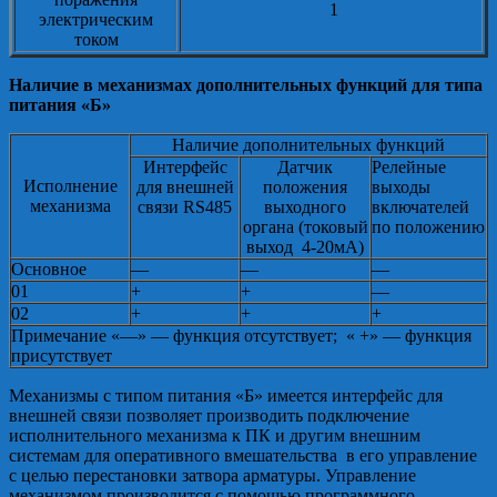
1
электрическим
током
Наличие в механизмах дополнительных функций для типа
питания «Б»
Наличие дополнительных функций
Интерфейс
Датчик
Релейные
Исполнение
для внешней
положения
выходы
механизма
связи RS485
выходного
включателей
органа (токовый
по положению
выход 4-20мА)
Основное
—
—
—
01
+
+
—
02
+
+
+
Примечание «—» — функция отсутствует; « +» — функция
присутствует
Механизмы с типом питания «Б» имеется интерфейс для
внешней связи позволяет производить подключение
исполнительного механизма к ПК и другим внешним
системам для оперативного вмешательства в его управление
с целью перестановки затвора арматуры. Управление
механизмом производится с помощью программного