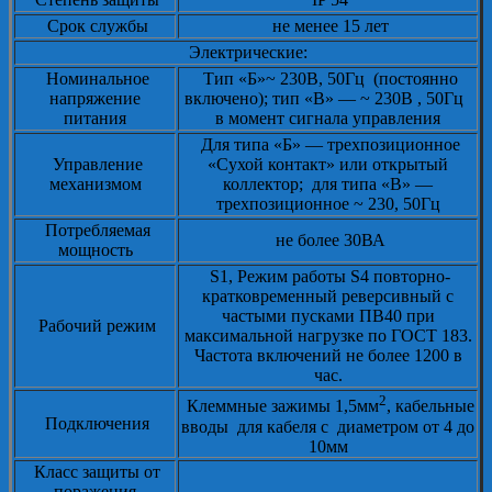
Срок службы
не менее 15 лет
Электрические:
Номинальное
Тип «Б»~ 230В, 50Гц (постоянно
напряжение
включено); тип «В» — ~ 230В , 50Гц
питания
в момент сигнала управления
Для типа «Б» — трехпозиционное
Управление
«Сухой контакт» или открытый
механизмом
коллектор; для типа «В» —
трехпозиционное ~ 230, 50Гц
Потребляемая
не более 30ВА
мощность
S1, Режим работы S4 повторно-
кратковременный реверсивный с
частыми пусками ПВ40 при
Рабочий режим
максимальной нагрузке по ГОСТ 183.
Частота включений не более 1200 в
час.
2
Клеммные зажимы 1,5мм
, кабельные
Подключения
вводы для кабеля с диаметром от 4 до
10мм
Класс защиты от
поражения