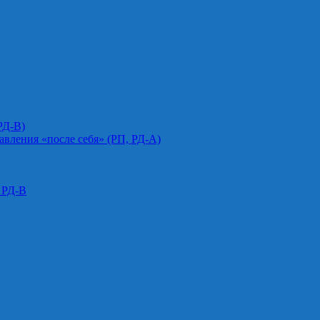
РД-В)
авления «после себя» (РП, РД-А)
 РД-В