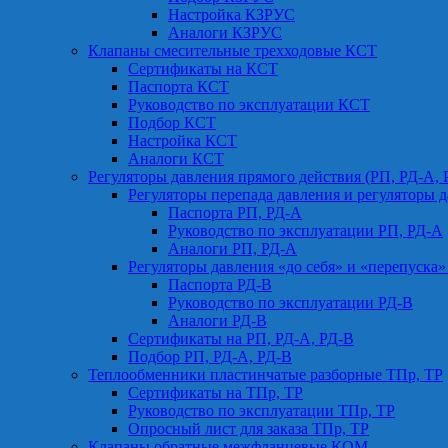
Настройка КЗРУС
Аналоги КЗРУС
Клапаны смесительные трехходовые КСТ
Сертификаты на КСТ
Паспорта КСТ
Руководство по эксплуатации КСТ
Подбор КСТ
Настройка КСТ
Аналоги КСТ
Регуляторы давления прямого действия (РП, РД-А, 
Регуляторы перепада давления и регуляторы д
Паспорта РП, РД-А
Руководство по эксплуатации РП, РД-А
Аналоги РП, РД-А
Регуляторы давления «до себя» и «перепуска»
Паспорта РД-В
Руководство по эксплуатации РД-В
Аналоги РД-В
Сертификаты на РП, РД-А, РД-В
Подбор РП, РД-А, РД-В
Теплообменники пластинчатые разборные ТПр, ТР
Сертификаты на ТПр, ТР
Руководство по эксплуатации ТПр, ТР
Опросный лист для заказа ТПр, ТР
Клапаны обратные межфланцевые КОМ