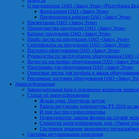
Новости
О предприятии ОАО «Завод Этон» (Республика Бел
Фотогалерея ОАО «Завод Этон»
Презентация к юбилею ОАО «Завод Этон»
Презентации ОАО «Завод Этон»
Преимущества продукции ОАО «Завод Этон»
Каталог продукции ОАО «Завод Этон»
Прайс-листы на продукцию ОАО «Завод Этон»
Сертификаты на продукцию ОАО «Завод Этон»
Паспорта оборудования ОАО «Завод Этон»
Руководства по эксплуатации оборудования ОАО «
Видео по настройке оборудования ОАО «Завод Это
Программы для оборудования ОАО «Завод Этон»
Опросные листы для подбора и заказа оборудовани
Рекламные листовки оборудования ОАО «Завод Эт
Энергосбережение
Законодательная база и освещение вопросов энерг
Статьи об энергосбережении
Ждали одно. Получили другое
Работа регулятора температуры РТ-2010 по р
И еще раз про гидроэлеваторы
Гидроэлеватор: законы физики на службе чел
Стратегия энергосбережения, или «Умное от
Системное решение экономного теплоснабже
Системы регулирования отопления