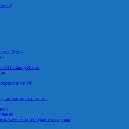
арусь)
Завод Этон»
н»
я ОАО «Завод Этон»
он»
осбережения в РФ
егулированию отопления
овека
опление»
ния. Качество по бюджетным ценам