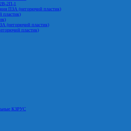
-2В-2П-1
ния ПЗА (негорючий пластик)
 пластик)
ик)
ЗА (негорючий пластик)
негорючий пластик)
альные КЗРУС