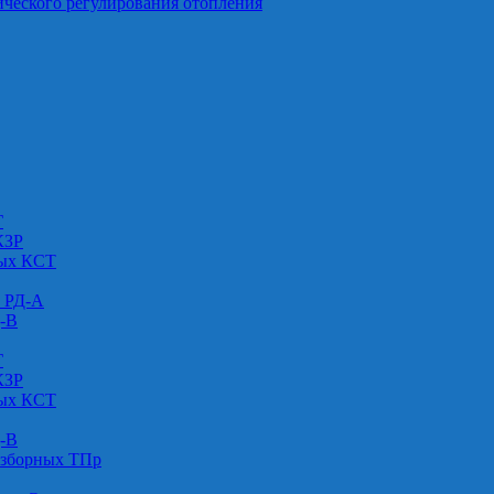
ического регулирования отопления
Г
КЗР
вых КСТ
» РД-А
Д-В
Г
КЗР
вых КСТ
Д-В
азборных ТПр