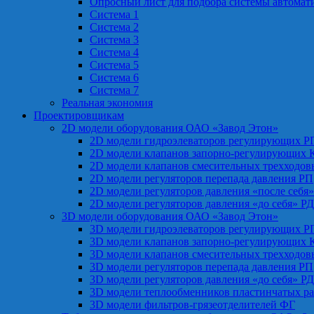
Опросный лист для подбора системы автомат
Система 1
Система 2
Система 3
Система 4
Система 5
Система 6
Система 7
Реальная экономия
Проектировщикам
2D модели оборудования ОАО «Завод Этон»
2D модели гидроэлеваторов регулирующих Р
2D модели клапанов запорно-регулирующих 
2D модели клапанов смесительных трехходо
2D модели регуляторов перепада давления РП
2D модели регуляторов давления «после себя
2D модели регуляторов давления «до себя» Р
3D модели оборудования ОАО «Завод Этон»
3D модели гидроэлеваторов регулирующих Р
3D модели клапанов запорно-регулирующих 
3D модели клапанов смесительных трехходо
3D модели регуляторов перепада давления РП
3D модели регуляторов давления «до себя» Р
3D модели теплообменников пластинчатых р
3D модели фильтров-грязеотделителей ФГ