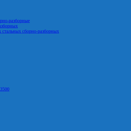
орно-разборные
азборных
х стальных сборно-разборных
3500