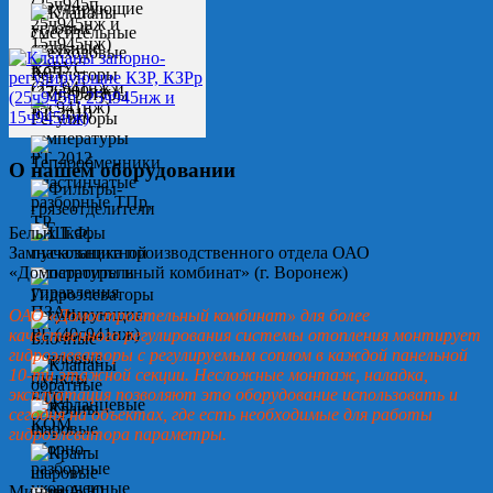
О нашем оборудовании
Белых Т.Ф.
Замначальника производственного отдела ОАО
«Домостроительный комбинат» (г. Воронеж)
ОАО «Домостроительный комбинат» для более
качественного регулирования системы отопления монтирует
гидроэлеваторы с регулируемым соплом в каждой панельной
10-ти этажной секции. Несложные монтаж, наладка,
эксплуатация позволяют это оборудование использовать и
сегодня на объектах, где есть необходимые для работы
гидроэлеватора параметры.
Минин А.Ю.