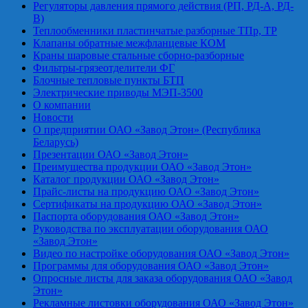
Регуляторы давления прямого действия (РП, РД-А, РД-
В)
Теплообменники пластинчатые разборные ТПр, ТР
Клапаны обратные межфланцевые КОМ
Краны шаровые стальные сборно-разборные
Фильтры-грязеотделители ФГ
Блочные тепловые пункты БТП
Электрические приводы МЭП-3500
О компании
Новости
О предприятии ОАО «Завод Этон» (Республика
Беларусь)
Презентации ОАО «Завод Этон»
Преимущества продукции ОАО «Завод Этон»
Каталог продукции ОАО «Завод Этон»
Прайс-листы на продукцию ОАО «Завод Этон»
Сертификаты на продукцию ОАО «Завод Этон»
Паспорта оборудования ОАО «Завод Этон»
Руководства по эксплуатации оборудования ОАО
«Завод Этон»
Видео по настройке оборудования ОАО «Завод Этон»
Программы для оборудования ОАО «Завод Этон»
Опросные листы для заказа оборудования ОАО «Завод
Этон»
Рекламные листовки оборудования ОАО «Завод Этон»