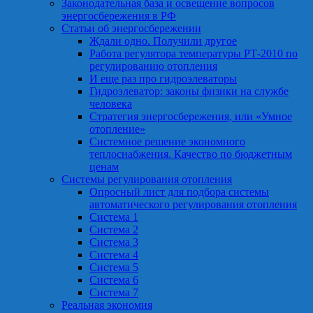
Законодательная база и освещение вопросов
энергосбережения в РФ
Статьи об энергосбережении
Ждали одно. Получили другое
Работа регулятора температуры РТ-2010 по
регулированию отопления
И еще раз про гидроэлеваторы
Гидроэлеватор: законы физики на службе
человека
Стратегия энергосбережения, или «Умное
отопление»
Системное решение экономного
теплоснабжения. Качество по бюджетным
ценам
Системы регулирования отопления
Опросный лист для подбора системы
автоматического регулирования отопления
Система 1
Система 2
Система 3
Система 4
Система 5
Система 6
Система 7
Реальная экономия