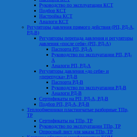
Руководство по эксплуатации КСТ
Подбор КСТ
Настройка КСТ
Аналоги КСТ
Регуляторы давления прямого действия (РП, РД-А,
РД-В)
Регуляторы перепада давления и регуляторы
давления «после себя» (РП, РД-А)
Паспорта РП, РД-А
Руководство по эксплуатации РП, РД-
А
Аналоги РП, РД-А
Регуляторы давления «до себя» и
«перепуска» РД-В
Паспорта РД-В
Руководство по эксплуатации РД-В
Аналоги РД-В
Сертификаты на РП, РД-А, РД-В
Подбор РП, РД-А, РД-В
Теплообменники пластинчатые разборные ТПр,
ТР
Сертификаты на ТПр, ТР
Руководство по эксплуатации ТПр, ТР
Опросный лист для заказа ТПр, ТР