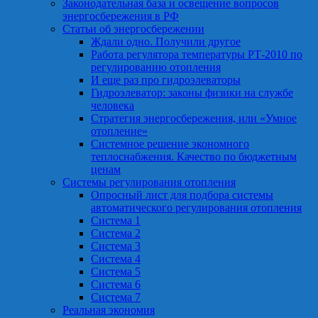
Законодательная база и освещение вопросов
энергосбережения в РФ
Статьи об энергосбережении
Ждали одно. Получили другое
Работа регулятора температуры РТ-2010 по
регулированию отопления
И еще раз про гидроэлеваторы
Гидроэлеватор: законы физики на службе
человека
Стратегия энергосбережения, или «Умное
отопление»
Системное решение экономного
теплоснабжения. Качество по бюджетным
ценам
Системы регулирования отопления
Опросный лист для подбора системы
автоматического регулирования отопления
Система 1
Система 2
Система 3
Система 4
Система 5
Система 6
Система 7
Реальная экономия