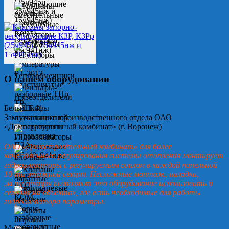
О нашем оборудовании
Белых Т.Ф.
Замначальника производственного отдела ОАО
«Домостроительный комбинат» (г. Воронеж)
ОАО «Домостроительный комбинат» для более
качественного регулирования системы отопления монтирует
гидроэлеваторы с регулируемым соплом в каждой панельной
10-ти этажной секции. Несложные монтаж, наладка,
эксплуатация позволяют это оборудование использовать и
сегодня на объектах, где есть необходимые для работы
гидроэлеватора параметры.
Минин А.Ю.