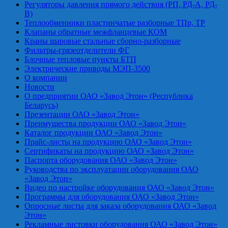
Регуляторы давления прямого действия (РП, РД-А, РД-
В)
Теплообменники пластинчатые разборные ТПр, ТР
Клапаны обратные межфланцевые КОМ
Краны шаровые стальные сборно-разборные
Фильтры-грязеотделители ФГ
Блочные тепловые пункты БТП
Электрические приводы МЭП-3500
О компании
Новости
О предприятии ОАО «Завод Этон» (Республика
Беларусь)
Презентации ОАО «Завод Этон»
Преимущества продукции ОАО «Завод Этон»
Каталог продукции ОАО «Завод Этон»
Прайс-листы на продукцию ОАО «Завод Этон»
Сертификаты на продукцию ОАО «Завод Этон»
Паспорта оборудования ОАО «Завод Этон»
Руководства по эксплуатации оборудования ОАО
«Завод Этон»
Видео по настройке оборудования ОАО «Завод Этон»
Программы для оборудования ОАО «Завод Этон»
Опросные листы для заказа оборудования ОАО «Завод
Этон»
Рекламные листовки оборудования ОАО «Завод Этон»