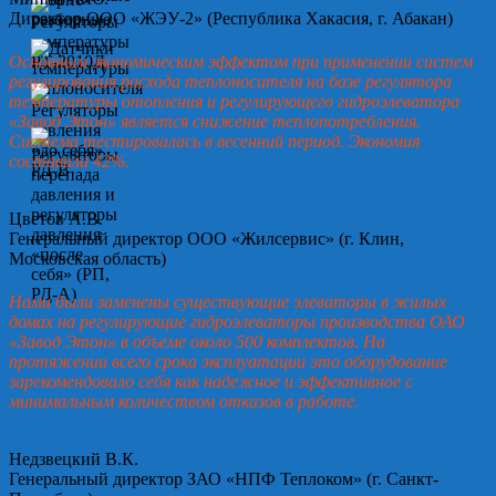
Директор ООО «ЖЭУ-2» (Республика Хакасия, г. Абакан)
Основным экономическим эффектом при применении систем
регулирования расхода теплоносителя на базе регулятора
температуры отопления и регулирующего гидроэлеватора
«Завод Этон» является снижение теплопотребления.
Система тестировалась в весенний период. Экономия
составила 42%.
Цветов А.В.
Генеральный директор ООО «Жилсервис» (г. Клин,
Московская область)
Нами были заменены существующие элеваторы в жилых
домах на регулирующие гидроэлеваторы производства ОАО
«Завод Этон» в объеме около 500 комплектов. На
протяжении всего срока эксплуатации это оборудование
зарекомендовало себя как надежное и эффективное с
минимальным количеством отказов в работе.
Недзвецкий В.К.
Генеральный директор ЗАО «НПФ Теплоком» (г. Санкт-