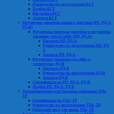
Руководство по эксплуатации КСТ
Подбор КСТ
Настройка КСТ
Аналоги КСТ
Регуляторы давления прямого действия (РП, РД-А,
РД-В)
Регуляторы перепада давления и регуляторы
давления «после себя» (РП, РД-А)
Паспорта РП, РД-А
Руководство по эксплуатации РП, РД-
А
Аналоги РП, РД-А
Регуляторы давления «до себя» и
«перепуска» РД-В
Паспорта РД-В
Руководство по эксплуатации РД-В
Аналоги РД-В
Сертификаты на РП, РД-А, РД-В
Подбор РП, РД-А, РД-В
Теплообменники пластинчатые разборные ТПр,
ТР
Сертификаты на ТПр, ТР
Руководство по эксплуатации ТПр, ТР
Опросный лист для заказа ТПр, ТР