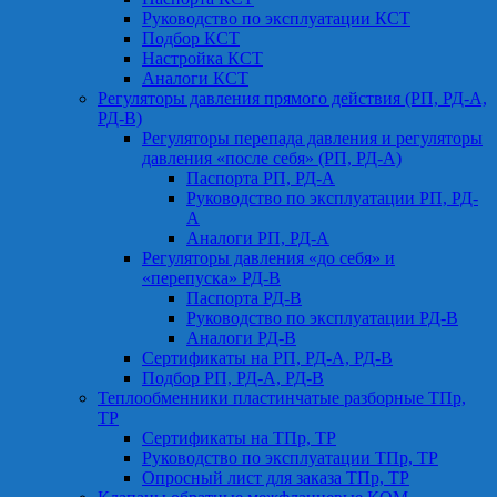
Руководство по эксплуатации КСТ
Подбор КСТ
Настройка КСТ
Аналоги КСТ
Регуляторы давления прямого действия (РП, РД-А,
РД-В)
Регуляторы перепада давления и регуляторы
давления «после себя» (РП, РД-А)
Паспорта РП, РД-А
Руководство по эксплуатации РП, РД-
А
Аналоги РП, РД-А
Регуляторы давления «до себя» и
«перепуска» РД-В
Паспорта РД-В
Руководство по эксплуатации РД-В
Аналоги РД-В
Сертификаты на РП, РД-А, РД-В
Подбор РП, РД-А, РД-В
Теплообменники пластинчатые разборные ТПр,
ТР
Сертификаты на ТПр, ТР
Руководство по эксплуатации ТПр, ТР
Опросный лист для заказа ТПр, ТР