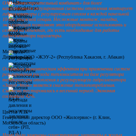
ОАО «Домостроительный комбинат» для более
качественного регулирования системы отопления монтирует
гидроэлеваторы с регулируемым соплом в каждой панельной
10-ти этажной секции. Несложные монтаж, наладка,
эксплуатация позволяют это оборудование использовать и
сегодня на объектах, где есть необходимые для работы
гидроэлеватора параметры.
Минин А.Ю.
Директор ООО «ЖЭУ-2» (Республика Хакасия, г. Абакан)
Основным экономическим эффектом при применении систем
регулирования расхода теплоносителя на базе регулятора
температуры отопления и регулирующего гидроэлеватора
«Завод Этон» является снижение теплопотребления.
Система тестировалась в весенний период. Экономия
составила 42%.
Цветов А.В.
Генеральный директор ООО «Жилсервис» (г. Клин,
Московская область)
Нами были заменены существующие элеваторы в жилых