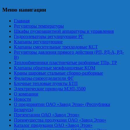
Меню навигации
Главная
Регуляторы температуры
Шкафы пускозащитной аппаратуры и управления
Гидроэлеваторы регулирующие РГ
Клапаны регулирующие
Клапаны смесительные трехходовые КСТ
Регуляторы давления прямого действия (РП, РД-А, РД-
В)
Теплообменники пластинчатые разборные ТПр, ТР
Клапаны обратные межфланцевые КОМ
Краны шаровые стальные сборно-разборные
Фильтры-грязеотделители ФГ
Блочные тепловые пункты БТП
Электрические приводы МЭП-3500
О компании
Новости
О предприятии ОАО «Завод Этон» (Республика
Беларусь)
Презентации ОАО «Завод Этон»
Преимущества продукции ОАО «Завод Этон»
Каталог продукции ОАО «Завод Этон»