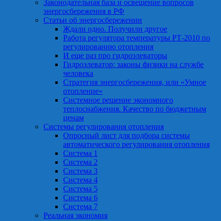
Законодательная база и освещение вопросов
энергосбережения в РФ
Статьи об энергосбережении
Ждали одно. Получили другое
Работа регулятора температуры РТ-2010 по
регулированию отопления
И еще раз про гидроэлеваторы
Гидроэлеватор: законы физики на службе
человека
Стратегия энергосбережения, или «Умное
отопление»
Системное решение экономного
теплоснабжения. Качество по бюджетным
ценам
Системы регулирования отопления
Опросный лист для подбора системы
автоматического регулирования отопления
Система 1
Система 2
Система 3
Система 4
Система 5
Система 6
Система 7
Реальная экономия