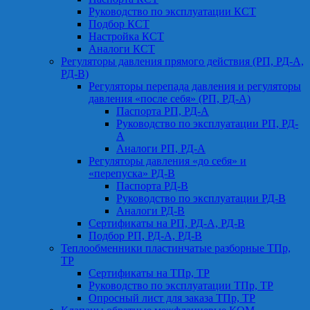
Руководство по эксплуатации КСТ
Подбор КСТ
Настройка КСТ
Аналоги КСТ
Регуляторы давления прямого действия (РП, РД-А,
РД-В)
Регуляторы перепада давления и регуляторы
давления «после себя» (РП, РД-А)
Паспорта РП, РД-А
Руководство по эксплуатации РП, РД-
А
Аналоги РП, РД-А
Регуляторы давления «до себя» и
«перепуска» РД-В
Паспорта РД-В
Руководство по эксплуатации РД-В
Аналоги РД-В
Сертификаты на РП, РД-А, РД-В
Подбор РП, РД-А, РД-В
Теплообменники пластинчатые разборные ТПр,
ТР
Сертификаты на ТПр, ТР
Руководство по эксплуатации ТПр, ТР
Опросный лист для заказа ТПр, ТР