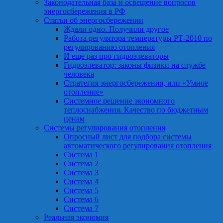
Законодательная база и освещение вопросов
энергосбережения в РФ
Статьи об энергосбережении
Ждали одно. Получили другое
Работа регулятора температуры РТ-2010 по
регулированию отопления
И еще раз про гидроэлеваторы
Гидроэлеватор: законы физики на службе
человека
Стратегия энергосбережения, или «Умное
отопление»
Системное решение экономного
теплоснабжения. Качество по бюджетным
ценам
Системы регулирования отопления
Опросный лист для подбора системы
автоматического регулирования отопления
Система 1
Система 2
Система 3
Система 4
Система 5
Система 6
Система 7
Реальная экономия