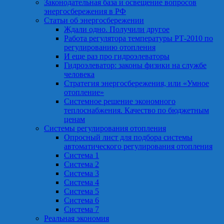
Законодательная база и освещение вопросов
энергосбережения в РФ
Статьи об энергосбережении
Ждали одно. Получили другое
Работа регулятора температуры РТ-2010 по
регулированию отопления
И еще раз про гидроэлеваторы
Гидроэлеватор: законы физики на службе
человека
Стратегия энергосбережения, или «Умное
отопление»
Системное решение экономного
теплоснабжения. Качество по бюджетным
ценам
Системы регулирования отопления
Опросный лист для подбора системы
автоматического регулирования отопления
Система 1
Система 2
Система 3
Система 4
Система 5
Система 6
Система 7
Реальная экономия