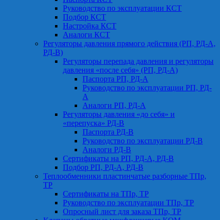
Руководство по эксплуатации КСТ
Подбор КСТ
Настройка КСТ
Аналоги КСТ
Регуляторы давления прямого действия (РП, РД-А,
РД-В)
Регуляторы перепада давления и регуляторы
давления «после себя» (РП, РД-А)
Паспорта РП, РД-А
Руководство по эксплуатации РП, РД-
А
Аналоги РП, РД-А
Регуляторы давления «до себя» и
«перепуска» РД-В
Паспорта РД-В
Руководство по эксплуатации РД-В
Аналоги РД-В
Сертификаты на РП, РД-А, РД-В
Подбор РП, РД-А, РД-В
Теплообменники пластинчатые разборные ТПр,
ТР
Сертификаты на ТПр, ТР
Руководство по эксплуатации ТПр, ТР
Опросный лист для заказа ТПр, ТР