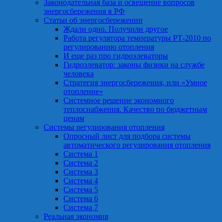
Законодательная база и освещение вопросов
энергосбережения в РФ
Статьи об энергосбережении
Ждали одно. Получили другое
Работа регулятора температуры РТ-2010 по
регулированию отопления
И еще раз про гидроэлеваторы
Гидроэлеватор: законы физики на службе
человека
Стратегия энергосбережения, или «Умное
отопление»
Системное решение экономного
теплоснабжения. Качество по бюджетным
ценам
Системы регулирования отопления
Опросный лист для подбора системы
автоматического регулирования отопления
Система 1
Система 2
Система 3
Система 4
Система 5
Система 6
Система 7
Реальная экономия