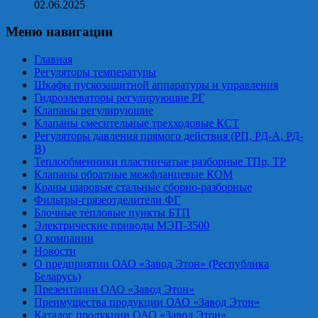
02.06.2025
Меню навигации
Главная
Регуляторы температуры
Шкафы пускозащитной аппаратуры и управления
Гидроэлеваторы регулирующие РГ
Клапаны регулирующие
Клапаны смесительные трехходовые КСТ
Регуляторы давления прямого действия (РП, РД-А, РД-
В)
Теплообменники пластинчатые разборные ТПр, ТР
Клапаны обратные межфланцевые КОМ
Краны шаровые стальные сборно-разборные
Фильтры-грязеотделители ФГ
Блочные тепловые пункты БТП
Электрические приводы МЭП-3500
О компании
Новости
О предприятии ОАО «Завод Этон» (Республика
Беларусь)
Презентации ОАО «Завод Этон»
Преимущества продукции ОАО «Завод Этон»
Каталог продукции ОАО «Завод Этон»