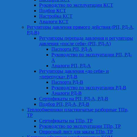
Руководство по эксплуатации КСТ
Подбор КСТ
Настройка КСТ
Аналоги КСТ
Регуляторы давления прямого действия (РП, РД-А,
РД-В)
Регуляторы перепада давления и регуляторы
давления «после себя» (РП, РД-А)
Паспорта РП, РД-А
Руководство по эксплуатации РП, РД-
А
Аналоги РП, РД-А
Регуляторы давления «до себя» и
«перепуска» РД-В
Паспорта РД-В
Руководство по эксплуатации РД-В
Аналоги РД-В
Сертификаты на РП, РД-А, РД-В
Подбор РП, РД-А, РД-В
Теплообменники пластинчатые разборные ТПр,
ТР
Сертификаты на ТПр, ТР
Руководство по эксплуатации ТПр, ТР
Опросный лист для заказа ТПр, ТР