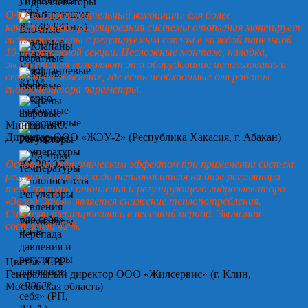
ОАО «Домостроительный комбинат» для более
качественного регулирования системы отопления монтирует
гидроэлеваторы с регулируемым соплом в каждой панельной
10-ти этажной секции. Несложные монтаж, наладка,
эксплуатация позволяют это оборудование использовать и
сегодня на объектах, где есть необходимые для работы
гидроэлеватора параметры.
Минин А.Ю.
Директор ООО «ЖЭУ-2» (Республика Хакасия, г. Абакан)
Основным экономическим эффектом при применении систем
регулирования расхода теплоносителя на базе регулятора
температуры отопления и регулирующего гидроэлеватора
«Завод Этон» является снижение теплопотребления.
Система тестировалась в весенний период. Экономия
составила 42%.
Цветов А.В.
Генеральный директор ООО «Жилсервис» (г. Клин,
Московская область)