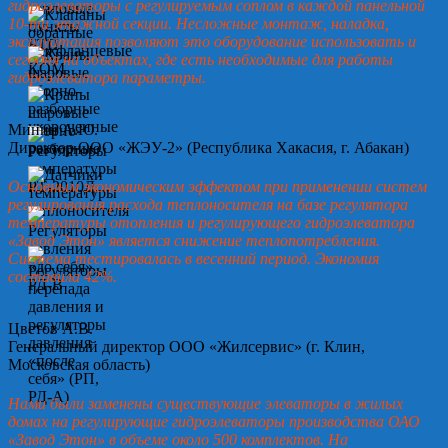
гидроэлеваторы с регулируемым соплом в каждой панельной
10-ти этажной секции. Несложные монтаж, наладка,
эксплуатация позволяют это оборудование использовать и
сегодня на объектах, где есть необходимые для работы
гидроэлеватора параметры.
Минин А.Ю.
Директор ООО «ЖЭУ-2» (Республика Хакасия, г. Абакан)
Основным экономическим эффектом при применении систем
регулирования расхода теплоносителя на базе регулятора
температуры отопления и регулирующего гидроэлеватора
«Завод Этон» является снижение теплопотребления.
Система тестировалась в весенний период. Экономия
составила 42%.
Цветов А.В.
Генеральный директор ООО «Жилсервис» (г. Клин,
Московская область)
Нами были заменены существующие элеваторы в жилых
домах на регулирующие гидроэлеваторы производства ОАО
«Завод Этон» в объеме около 500 комплектов. На