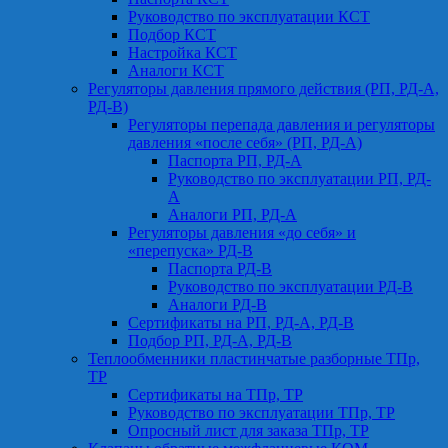
Руководство по эксплуатации КСТ
Подбор КСТ
Настройка КСТ
Аналоги КСТ
Регуляторы давления прямого действия (РП, РД-А,
РД-В)
Регуляторы перепада давления и регуляторы
давления «после себя» (РП, РД-А)
Паспорта РП, РД-А
Руководство по эксплуатации РП, РД-
А
Аналоги РП, РД-А
Регуляторы давления «до себя» и
«перепуска» РД-В
Паспорта РД-В
Руководство по эксплуатации РД-В
Аналоги РД-В
Сертификаты на РП, РД-А, РД-В
Подбор РП, РД-А, РД-В
Теплообменники пластинчатые разборные ТПр,
ТР
Сертификаты на ТПр, ТР
Руководство по эксплуатации ТПр, ТР
Опросный лист для заказа ТПр, ТР