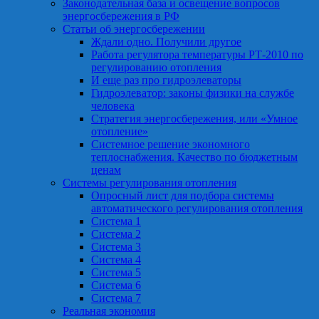
Законодательная база и освещение вопросов
энергосбережения в РФ
Статьи об энергосбережении
Ждали одно. Получили другое
Работа регулятора температуры РТ-2010 по
регулированию отопления
И еще раз про гидроэлеваторы
Гидроэлеватор: законы физики на службе
человека
Стратегия энергосбережения, или «Умное
отопление»
Системное решение экономного
теплоснабжения. Качество по бюджетным
ценам
Системы регулирования отопления
Опросный лист для подбора системы
автоматического регулирования отопления
Система 1
Система 2
Система 3
Система 4
Система 5
Система 6
Система 7
Реальная экономия