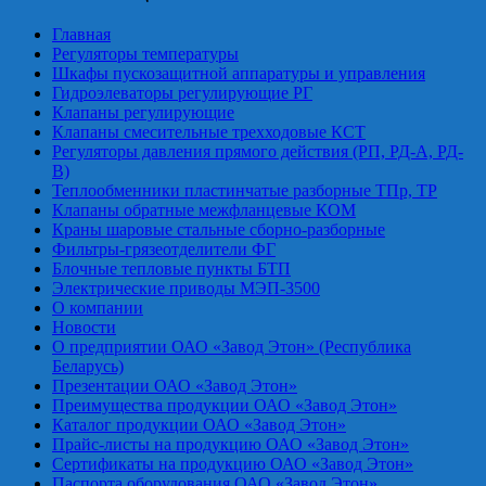
Главная
Регуляторы температуры
Шкафы пускозащитной аппаратуры и управления
Гидроэлеваторы регулирующие РГ
Клапаны регулирующие
Клапаны смесительные трехходовые КСТ
Регуляторы давления прямого действия (РП, РД-А, РД-
В)
Теплообменники пластинчатые разборные ТПр, ТР
Клапаны обратные межфланцевые КОМ
Краны шаровые стальные сборно-разборные
Фильтры-грязеотделители ФГ
Блочные тепловые пункты БТП
Электрические приводы МЭП-3500
О компании
Новости
О предприятии ОАО «Завод Этон» (Республика
Беларусь)
Презентации ОАО «Завод Этон»
Преимущества продукции ОАО «Завод Этон»
Каталог продукции ОАО «Завод Этон»
Прайс-листы на продукцию ОАО «Завод Этон»
Сертификаты на продукцию ОАО «Завод Этон»
Паспорта оборудования ОАО «Завод Этон»