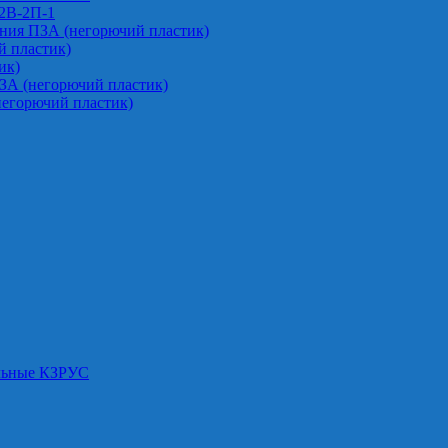
-2В-2П-1
ния ПЗА (негорючий пластик)
 пластик)
ик)
ЗА (негорючий пластик)
негорючий пластик)
альные КЗРУС