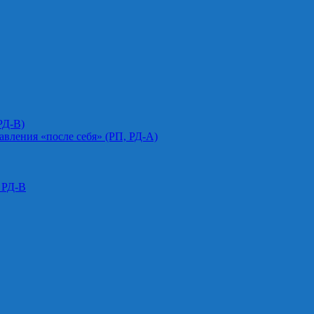
РД-В)
авления «после себя» (РП, РД-А)
 РД-В