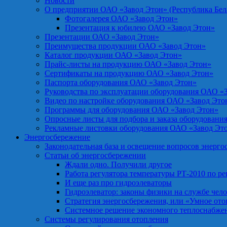
Новости
О предприятии ОАО «Завод Этон» (Республика Бел
Фотогалерея ОАО «Завод Этон»
Презентация к юбилею ОАО «Завод Этон»
Презентации ОАО «Завод Этон»
Преимущества продукции ОАО «Завод Этон»
Каталог продукции ОАО «Завод Этон»
Прайс-листы на продукцию ОАО «Завод Этон»
Сертификаты на продукцию ОАО «Завод Этон»
Паспорта оборудования ОАО «Завод Этон»
Руководства по эксплуатации оборудования ОАО «
Видео по настройке оборудования ОАО «Завод Это
Программы для оборудования ОАО «Завод Этон»
Опросные листы для подбора и заказа оборудовани
Рекламные листовки оборудования ОАО «Завод Эт
Энергосбережение
Законодательная база и освещение вопросов энерг
Статьи об энергосбережении
Ждали одно. Получили другое
Работа регулятора температуры РТ-2010 по р
И еще раз про гидроэлеваторы
Гидроэлеватор: законы физики на службе чел
Стратегия энергосбережения, или «Умное от
Системное решение экономного теплоснабже
Системы регулирования отопления