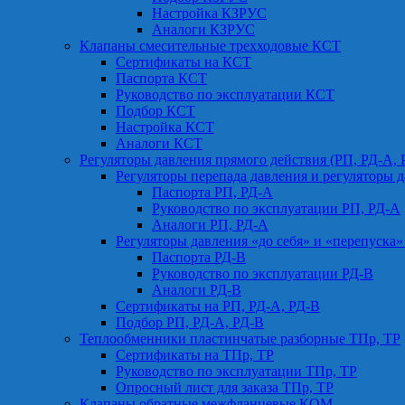
Настройка КЗРУС
Аналоги КЗРУС
Клапаны смесительные трехходовые КСТ
Сертификаты на КСТ
Паспорта КСТ
Руководство по эксплуатации КСТ
Подбор КСТ
Настройка КСТ
Аналоги КСТ
Регуляторы давления прямого действия (РП, РД-А, 
Регуляторы перепада давления и регуляторы д
Паспорта РП, РД-А
Руководство по эксплуатации РП, РД-А
Аналоги РП, РД-А
Регуляторы давления «до себя» и «перепуска»
Паспорта РД-В
Руководство по эксплуатации РД-В
Аналоги РД-В
Сертификаты на РП, РД-А, РД-В
Подбор РП, РД-А, РД-В
Теплообменники пластинчатые разборные ТПр, ТР
Сертификаты на ТПр, ТР
Руководство по эксплуатации ТПр, ТР
Опросный лист для заказа ТПр, ТР
Клапаны обратные межфланцевые КОМ