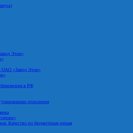
арусь)
Завод Этон»
н»
я ОАО «Завод Этон»
он»
осбережения в РФ
егулированию отопления
овека
опление»
ния. Качество по бюджетным ценам