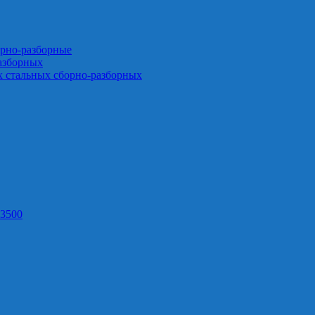
орно-разборные
азборных
х стальных сборно-разборных
3500