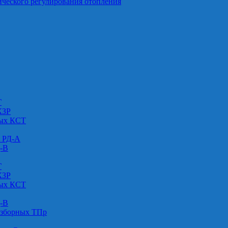
ического регулирования отопления
Г
КЗР
вых КСТ
» РД-А
Д-В
Г
КЗР
вых КСТ
Д-В
азборных ТПр