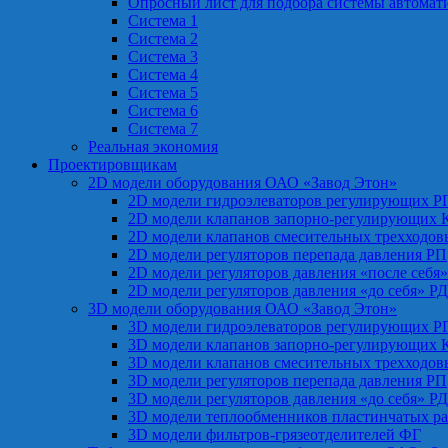
Опросный лист для подбора системы автомат
Система 1
Система 2
Система 3
Система 4
Система 5
Система 6
Система 7
Реальная экономия
Проектировщикам
2D модели оборудования ОАО «Завод Этон»
2D модели гидроэлеваторов регулирующих Р
2D модели клапанов запорно-регулирующих 
2D модели клапанов смесительных трехходо
2D модели регуляторов перепада давления РП
2D модели регуляторов давления «после себя
2D модели регуляторов давления «до себя» Р
3D модели оборудования ОАО «Завод Этон»
3D модели гидроэлеваторов регулирующих Р
3D модели клапанов запорно-регулирующих 
3D модели клапанов смесительных трехходо
3D модели регуляторов перепада давления РП
3D модели регуляторов давления «до себя» Р
3D модели теплообменников пластинчатых р
3D модели фильтров-грязеотделителей ФГ