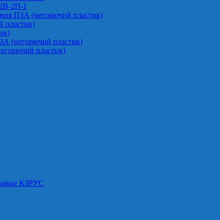
-2В-2П-1
ния ПЗА (негорючий пластик)
 пластик)
ик)
ЗА (негорючий пластик)
негорючий пластик)
альные КЗРУС