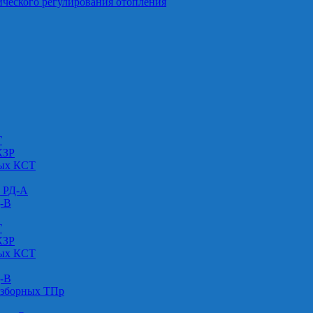
ического регулирования отопления
Г
КЗР
вых КСТ
» РД-А
Д-В
Г
КЗР
вых КСТ
Д-В
азборных ТПр