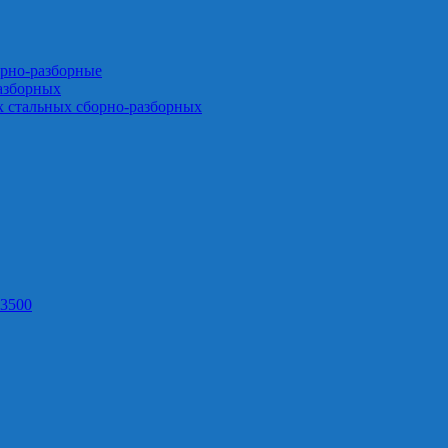
орно-разборные
азборных
х стальных сборно-разборных
3500