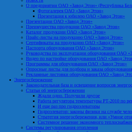
Новости
О предприятии ОАО «Завод Этон» (Республика Бел
Фотогалерея ОАО «Завод Этон»
Презентация к юбилею ОАО «Завод Этон»
Презентации ОАО «Завод Этон»
Преимущества продукции ОАО «Завод Этон»
Каталог продукции ОАО «Завод Этон»
Прайс-листы на продукцию ОАО «Завод Этон»
Сертификаты на продукцию ОАО «Завод Этон»
Паспорта оборудования ОАО «Завод Этон»
Руководства по эксплуатации оборудования ОАО «
Видео по настройке оборудования ОАО «Завод Это
Программы для оборудования ОАО «Завод Этон»
Опросные листы для подбора и заказа оборудовани
Рекламные листовки оборудования ОАО «Завод Эт
Энергосбережение
Законодательная база и освещение вопросов энерг
Статьи об энергосбережении
Ждали одно. Получили другое
Работа регулятора температуры РТ-2010 по р
И еще раз про гидроэлеваторы
Гидроэлеватор: законы физики на службе чел
Стратегия энергосбережения, или «Умное от
Системное решение экономного теплоснабже
Системы регулирования отопления