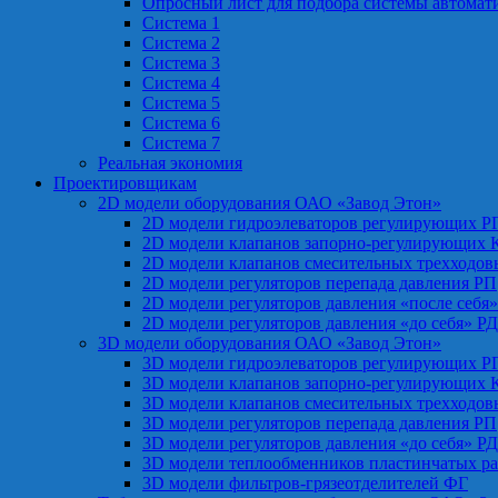
Опросный лист для подбора системы автомат
Система 1
Система 2
Система 3
Система 4
Система 5
Система 6
Система 7
Реальная экономия
Проектировщикам
2D модели оборудования ОАО «Завод Этон»
2D модели гидроэлеваторов регулирующих Р
2D модели клапанов запорно-регулирующих 
2D модели клапанов смесительных трехходо
2D модели регуляторов перепада давления РП
2D модели регуляторов давления «после себя
2D модели регуляторов давления «до себя» Р
3D модели оборудования ОАО «Завод Этон»
3D модели гидроэлеваторов регулирующих Р
3D модели клапанов запорно-регулирующих 
3D модели клапанов смесительных трехходо
3D модели регуляторов перепада давления РП
3D модели регуляторов давления «до себя» Р
3D модели теплообменников пластинчатых р
3D модели фильтров-грязеотделителей ФГ