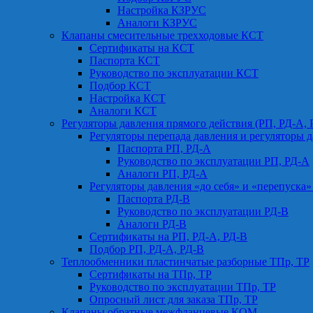
Настройка КЗРУС
Аналоги КЗРУС
Клапаны смесительные трехходовые КСТ
Сертификаты на КСТ
Паспорта КСТ
Руководство по эксплуатации КСТ
Подбор КСТ
Настройка КСТ
Аналоги КСТ
Регуляторы давления прямого действия (РП, РД-А, 
Регуляторы перепада давления и регуляторы д
Паспорта РП, РД-А
Руководство по эксплуатации РП, РД-А
Аналоги РП, РД-А
Регуляторы давления «до себя» и «перепуска»
Паспорта РД-В
Руководство по эксплуатации РД-В
Аналоги РД-В
Сертификаты на РП, РД-А, РД-В
Подбор РП, РД-А, РД-В
Теплообменники пластинчатые разборные ТПр, ТР
Сертификаты на ТПр, ТР
Руководство по эксплуатации ТПр, ТР
Опросный лист для заказа ТПр, ТР
Клапаны обратные межфланцевые КОМ