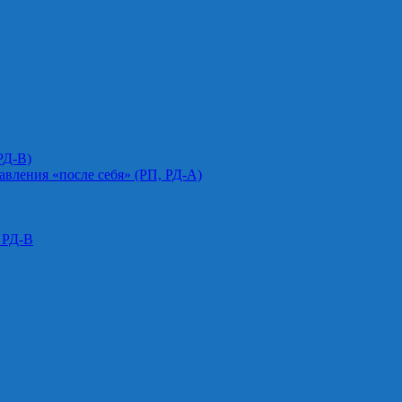
РД-В)
авления «после себя» (РП, РД-А)
 РД-В