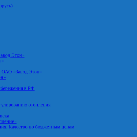
арусь)
Завод Этон»
н»
я ОАО «Завод Этон»
он»
осбережения в РФ
егулированию отопления
овека
опление»
ния. Качество по бюджетным ценам