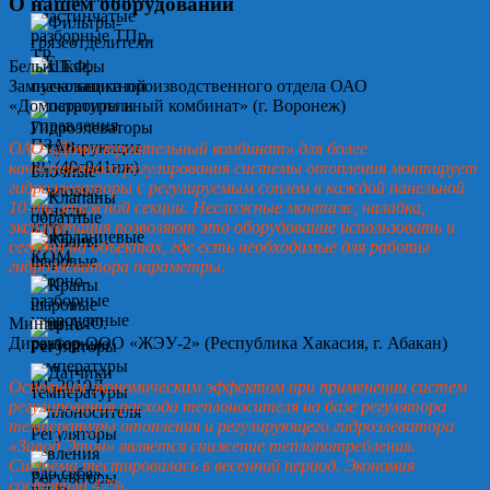
О нашем оборудовании
Белых Т.Ф.
Замначальника производственного отдела ОАО
«Домостроительный комбинат» (г. Воронеж)
ОАО «Домостроительный комбинат» для более
качественного регулирования системы отопления монтирует
гидроэлеваторы с регулируемым соплом в каждой панельной
10-ти этажной секции. Несложные монтаж, наладка,
эксплуатация позволяют это оборудование использовать и
сегодня на объектах, где есть необходимые для работы
гидроэлеватора параметры.
Минин А.Ю.
Директор ООО «ЖЭУ-2» (Республика Хакасия, г. Абакан)
Основным экономическим эффектом при применении систем
регулирования расхода теплоносителя на базе регулятора
температуры отопления и регулирующего гидроэлеватора
«Завод Этон» является снижение теплопотребления.
Система тестировалась в весенний период. Экономия
составила 42%.