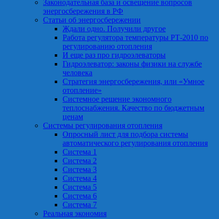
Законодательная база и освещение вопросов
энергосбережения в РФ
Статьи об энергосбережении
Ждали одно. Получили другое
Работа регулятора температуры РТ-2010 по
регулированию отопления
И еще раз про гидроэлеваторы
Гидроэлеватор: законы физики на службе
человека
Стратегия энергосбережения, или «Умное
отопление»
Системное решение экономного
теплоснабжения. Качество по бюджетным
ценам
Системы регулирования отопления
Опросный лист для подбора системы
автоматического регулирования отопления
Система 1
Система 2
Система 3
Система 4
Система 5
Система 6
Система 7
Реальная экономия