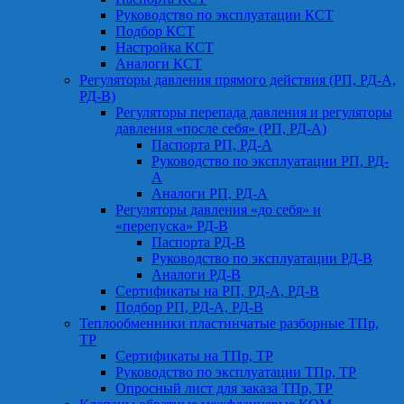
Руководство по эксплуатации КСТ
Подбор КСТ
Настройка КСТ
Аналоги КСТ
Регуляторы давления прямого действия (РП, РД-А,
РД-В)
Регуляторы перепада давления и регуляторы
давления «после себя» (РП, РД-А)
Паспорта РП, РД-А
Руководство по эксплуатации РП, РД-
А
Аналоги РП, РД-А
Регуляторы давления «до себя» и
«перепуска» РД-В
Паспорта РД-В
Руководство по эксплуатации РД-В
Аналоги РД-В
Сертификаты на РП, РД-А, РД-В
Подбор РП, РД-А, РД-В
Теплообменники пластинчатые разборные ТПр,
ТР
Сертификаты на ТПр, ТР
Руководство по эксплуатации ТПр, ТР
Опросный лист для заказа ТПр, ТР