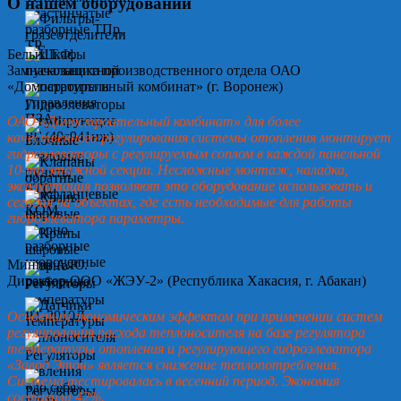
О нашем оборудовании
Белых Т.Ф.
Замначальника производственного отдела ОАО
«Домостроительный комбинат» (г. Воронеж)
ОАО «Домостроительный комбинат» для более
качественного регулирования системы отопления монтирует
гидроэлеваторы с регулируемым соплом в каждой панельной
10-ти этажной секции. Несложные монтаж, наладка,
эксплуатация позволяют это оборудование использовать и
сегодня на объектах, где есть необходимые для работы
гидроэлеватора параметры.
Минин А.Ю.
Директор ООО «ЖЭУ-2» (Республика Хакасия, г. Абакан)
Основным экономическим эффектом при применении систем
регулирования расхода теплоносителя на базе регулятора
температуры отопления и регулирующего гидроэлеватора
«Завод Этон» является снижение теплопотребления.
Система тестировалась в весенний период. Экономия
составила 42%.