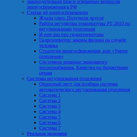
Законодательная база и освещение вопросов
энергосбережения в РФ
Статьи об энергосбережении
Ждали одно. Получили другое
Работа регулятора температуры РТ-2010 по
регулированию отопления
И еще раз про гидроэлеваторы
Гидроэлеватор: законы физики на службе
человека
Стратегия энергосбережения, или «Умное
отопление»
Системное решение экономного
теплоснабжения. Качество по бюджетным
ценам
Системы регулирования отопления
Опросный лист для подбора системы
автоматического регулирования отопления
Система 1
Система 2
Система 3
Система 4
Система 5
Система 6
Система 7
Реальная экономия