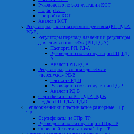
Руководство по эксплуатации КСТ
Подбор КСТ
Настройка КСТ
Аналоги КСТ
Регуляторы давления прямого действия (РП, РД-А,
РД-В)
Регуляторы перепада давления и регуляторы
давления «после себя» (РП, РД-А)
Паспорта РП, РД-А
Руководство по эксплуатации РП, РД-
А
Аналоги РП, РД-А
Регуляторы давления «до себя» и
«перепуска» РД-В
Паспорта РД-В
Руководство по эксплуатации РД-В
Аналоги РД-В
Сертификаты на РП, РД-А, РД-В
Подбор РП, РД-А, РД-В
Теплообменники пластинчатые разборные ТПр,
ТР
Сертификаты на ТПр, ТР
Руководство по эксплуатации ТПр, ТР
Опросный лист для заказа ТПр, ТР