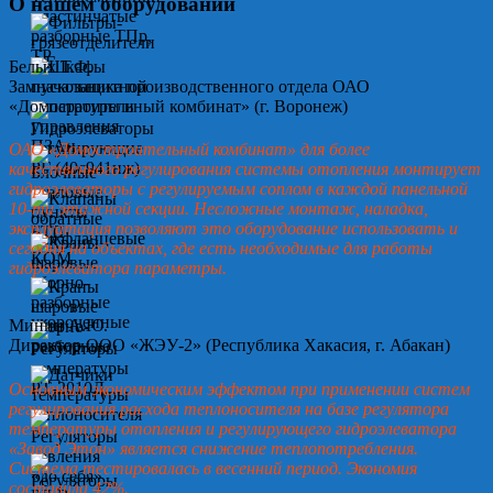
О нашем оборудовании
Белых Т.Ф.
Замначальника производственного отдела ОАО
«Домостроительный комбинат» (г. Воронеж)
ОАО «Домостроительный комбинат» для более
качественного регулирования системы отопления монтирует
гидроэлеваторы с регулируемым соплом в каждой панельной
10-ти этажной секции. Несложные монтаж, наладка,
эксплуатация позволяют это оборудование использовать и
сегодня на объектах, где есть необходимые для работы
гидроэлеватора параметры.
Минин А.Ю.
Директор ООО «ЖЭУ-2» (Республика Хакасия, г. Абакан)
Основным экономическим эффектом при применении систем
регулирования расхода теплоносителя на базе регулятора
температуры отопления и регулирующего гидроэлеватора
«Завод Этон» является снижение теплопотребления.
Система тестировалась в весенний период. Экономия
составила 42%.