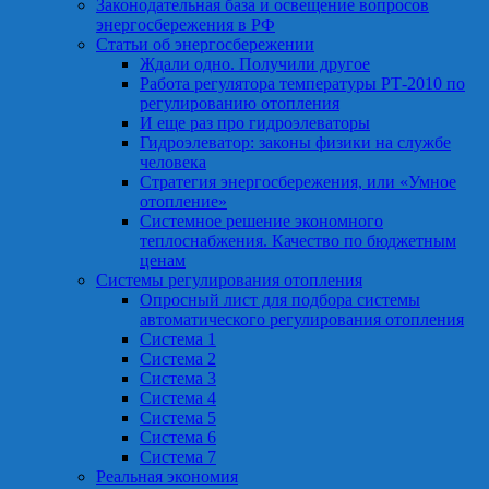
Законодательная база и освещение вопросов
энергосбережения в РФ
Статьи об энергосбережении
Ждали одно. Получили другое
Работа регулятора температуры РТ-2010 по
регулированию отопления
И еще раз про гидроэлеваторы
Гидроэлеватор: законы физики на службе
человека
Стратегия энергосбережения, или «Умное
отопление»
Системное решение экономного
теплоснабжения. Качество по бюджетным
ценам
Системы регулирования отопления
Опросный лист для подбора системы
автоматического регулирования отопления
Система 1
Система 2
Система 3
Система 4
Система 5
Система 6
Система 7
Реальная экономия