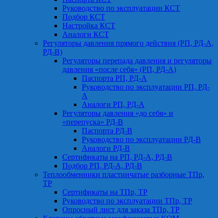
Руководство по эксплуатации КСТ
Подбор КСТ
Настройка КСТ
Аналоги КСТ
Регуляторы давления прямого действия (РП, РД-А,
РД-В)
Регуляторы перепада давления и регуляторы
давления «после себя» (РП, РД-А)
Паспорта РП, РД-А
Руководство по эксплуатации РП, РД-
А
Аналоги РП, РД-А
Регуляторы давления «до себя» и
«перепуска» РД-В
Паспорта РД-В
Руководство по эксплуатации РД-В
Аналоги РД-В
Сертификаты на РП, РД-А, РД-В
Подбор РП, РД-А, РД-В
Теплообменники пластинчатые разборные ТПр,
ТР
Сертификаты на ТПр, ТР
Руководство по эксплуатации ТПр, ТР
Опросный лист для заказа ТПр, ТР