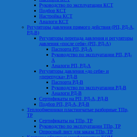
Руководство по эксплуатации КСТ
Подбор КСТ
Настройка КСТ
Аналоги КСТ
Регуляторы давления прямого действия (РП, РД-А,
РД-В)
Регуляторы перепада давления и регуляторы
давления «после себя» (РП, РД-А)
Паспорта РП, РД-А
Руководство по эксплуатации РП, РД-
А
Аналоги РП, РД-А
Регуляторы давления «до себя» и
«перепуска» РД-В
Паспорта РД-В
Руководство по эксплуатации РД-В
Аналоги РД-В
Сертификаты на РП, РД-А, РД-В
Подбор РП, РД-А, РД-В
Теплообменники пластинчатые разборные ТПр,
ТР
Сертификаты на ТПр, ТР
Руководство по эксплуатации ТПр, ТР
Опросный лист для заказа ТПр, ТР