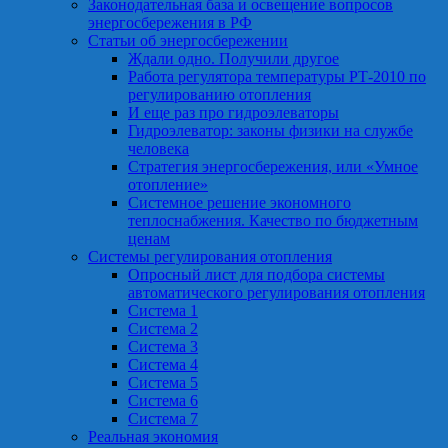
Законодательная база и освещение вопросов
энергосбережения в РФ
Статьи об энергосбережении
Ждали одно. Получили другое
Работа регулятора температуры РТ-2010 по
регулированию отопления
И еще раз про гидроэлеваторы
Гидроэлеватор: законы физики на службе
человека
Стратегия энергосбережения, или «Умное
отопление»
Системное решение экономного
теплоснабжения. Качество по бюджетным
ценам
Системы регулирования отопления
Опросный лист для подбора системы
автоматического регулирования отопления
Система 1
Система 2
Система 3
Система 4
Система 5
Система 6
Система 7
Реальная экономия