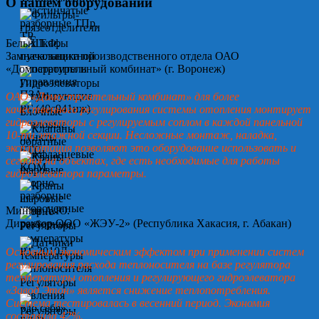
О нашем оборудовании
Белых Т.Ф.
Замначальника производственного отдела ОАО
«Домостроительный комбинат» (г. Воронеж)
ОАО «Домостроительный комбинат» для более
качественного регулирования системы отопления монтирует
гидроэлеваторы с регулируемым соплом в каждой панельной
10-ти этажной секции. Несложные монтаж, наладка,
эксплуатация позволяют это оборудование использовать и
сегодня на объектах, где есть необходимые для работы
гидроэлеватора параметры.
Минин А.Ю.
Директор ООО «ЖЭУ-2» (Республика Хакасия, г. Абакан)
Основным экономическим эффектом при применении систем
регулирования расхода теплоносителя на базе регулятора
температуры отопления и регулирующего гидроэлеватора
«Завод Этон» является снижение теплопотребления.
Система тестировалась в весенний период. Экономия
составила 42%.