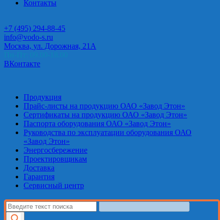
Контакты
+7 (495) 294-88-45
info@vodo-s.ru
Москва, ул. Дорожная, 21А
Пн-Пт: 09.00-18.00
ВКонтакте
Продукция
Прайс-листы на продукцию ОАО «Завод Этон»
Сертификаты на продукцию ОАО «Завод Этон»
Паспорта оборудования ОАО «Завод Этон»
Руководства по эксплуатации оборудования ОАО
«Завод Этон»
Энергосбережение
Проектировщикам
Доставка
Гарантия
Сервисный центр