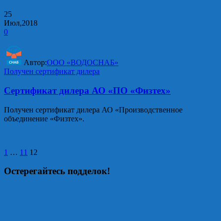
25
Июл,2018
0
Автор:
ООО «ВОДОСНАБ»
Получен сертификат дилера
Сертификат дилера АО «ПО «Физтех»
Получен сертификат дилера АО «Производственное
объединение «Физтех».
Пагинация
1
…
11
12
записей
Остерегайтесь подделок!