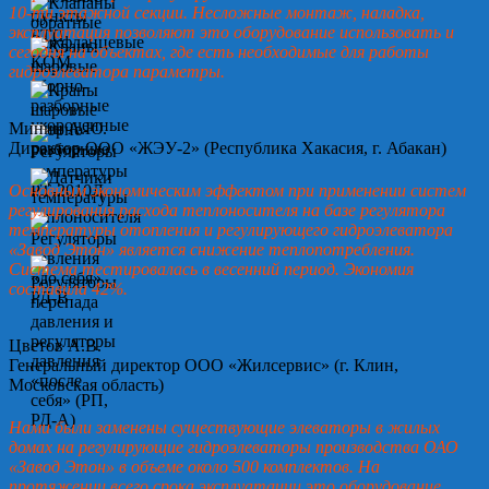
10-ти этажной секции. Несложные монтаж, наладка,
эксплуатация позволяют это оборудование использовать и
сегодня на объектах, где есть необходимые для работы
гидроэлеватора параметры.
Минин А.Ю.
Директор ООО «ЖЭУ-2» (Республика Хакасия, г. Абакан)
Основным экономическим эффектом при применении систем
регулирования расхода теплоносителя на базе регулятора
температуры отопления и регулирующего гидроэлеватора
«Завод Этон» является снижение теплопотребления.
Система тестировалась в весенний период. Экономия
составила 42%.
Цветов А.В.
Генеральный директор ООО «Жилсервис» (г. Клин,
Московская область)
Нами были заменены существующие элеваторы в жилых
домах на регулирующие гидроэлеваторы производства ОАО
«Завод Этон» в объеме около 500 комплектов. На
протяжении всего срока эксплуатации это оборудование