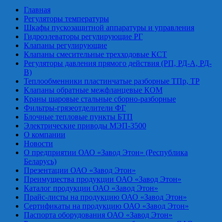
Главная
Регуляторы температуры
Шкафы пускозащитной аппаратуры и управления
Гидроэлеваторы регулирующие РГ
Клапаны регулирующие
Клапаны смесительные трехходовые КСТ
Регуляторы давления прямого действия (РП, РД-А, РД-
В)
Теплообменники пластинчатые разборные ТПр, ТР
Клапаны обратные межфланцевые КОМ
Краны шаровые стальные сборно-разборные
Фильтры-грязеотделители ФГ
Блочные тепловые пункты БТП
Электрические приводы МЭП-3500
О компании
Новости
О предприятии ОАО «Завод Этон» (Республика
Беларусь)
Презентации ОАО «Завод Этон»
Преимущества продукции ОАО «Завод Этон»
Каталог продукции ОАО «Завод Этон»
Прайс-листы на продукцию ОАО «Завод Этон»
Сертификаты на продукцию ОАО «Завод Этон»
Паспорта оборудования ОАО «Завод Этон»