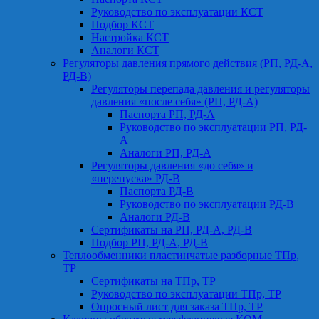
Руководство по эксплуатации КСТ
Подбор КСТ
Настройка КСТ
Аналоги КСТ
Регуляторы давления прямого действия (РП, РД-А,
РД-В)
Регуляторы перепада давления и регуляторы
давления «после себя» (РП, РД-А)
Паспорта РП, РД-А
Руководство по эксплуатации РП, РД-
А
Аналоги РП, РД-А
Регуляторы давления «до себя» и
«перепуска» РД-В
Паспорта РД-В
Руководство по эксплуатации РД-В
Аналоги РД-В
Сертификаты на РП, РД-А, РД-В
Подбор РП, РД-А, РД-В
Теплообменники пластинчатые разборные ТПр,
ТР
Сертификаты на ТПр, ТР
Руководство по эксплуатации ТПр, ТР
Опросный лист для заказа ТПр, ТР