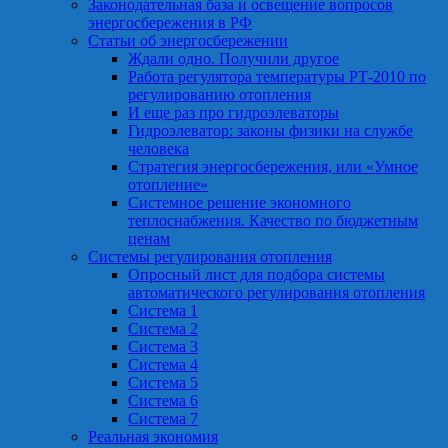
Законодательная база и освещение вопросов
энергосбережения в РФ
Статьи об энергосбережении
Ждали одно. Получили другое
Работа регулятора температуры РТ-2010 по
регулированию отопления
И еще раз про гидроэлеваторы
Гидроэлеватор: законы физики на службе
человека
Стратегия энергосбережения, или «Умное
отопление»
Системное решение экономного
теплоснабжения. Качество по бюджетным
ценам
Системы регулирования отопления
Опросный лист для подбора системы
автоматического регулирования отопления
Система 1
Система 2
Система 3
Система 4
Система 5
Система 6
Система 7
Реальная экономия