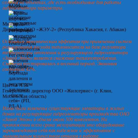
сегодня на объектах, где есть необходимые для работы
гидроэлеватора параметры.
Минин А.Ю.
Директор ООО «ЖЭУ-2» (Республика Хакасия, г. Абакан)
Основным экономическим эффектом при применении систем
регулирования расхода теплоносителя на базе регулятора
температуры отопления и регулирующего гидроэлеватора
«Завод Этон» является снижение теплопотребления.
Система тестировалась в весенний период. Экономия
составила 42%.
Цветов А.В.
Генеральный директор ООО «Жилсервис» (г. Клин,
Московская область)
Нами были заменены существующие элеваторы в жилых
домах на регулирующие гидроэлеваторы производства ОАО
«Завод Этон» в объеме около 500 комплектов. На
протяжении всего срока эксплуатации это оборудование
зарекомендовало себя как надежное и эффективное с
минимальным количеством отказов в работе.