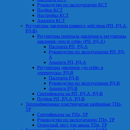
Руководство по эксплуатации КСТ
Подбор КСТ
Настройка КСТ
Аналоги КСТ
Регуляторы давления прямого действия (РП, РД-А,
РД-В)
Регуляторы перепада давления и регуляторы
давления «после себя» (РП, РД-А)
Паспорта РП, РД-А
Руководство по эксплуатации РП, РД-
А
Аналоги РП, РД-А
Регуляторы давления «до себя» и
«перепуска» РД-В
Паспорта РД-В
Руководство по эксплуатации РД-В
Аналоги РД-В
Сертификаты на РП, РД-А, РД-В
Подбор РП, РД-А, РД-В
Теплообменники пластинчатые разборные ТПр,
ТР
Сертификаты на ТПр, ТР
Руководство по эксплуатации ТПр, ТР
Опросный лист для заказа ТПр, ТР