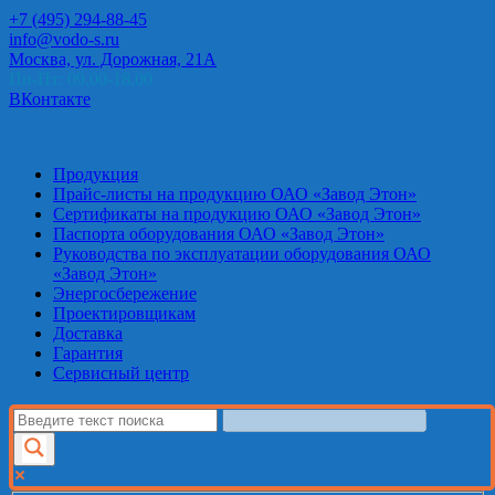
+7 (495) 294-88-45
info@vodo-s.ru
Москва, ул. Дорожная, 21А
Пн-Пт: 09.00-18.00
ВКонтакте
Продукция
Прайс-листы на продукцию ОАО «Завод Этон»
Сертификаты на продукцию ОАО «Завод Этон»
Паспорта оборудования ОАО «Завод Этон»
Руководства по эксплуатации оборудования ОАО
«Завод Этон»
Энергосбережение
Проектировщикам
Доставка
Гарантия
Сервисный центр