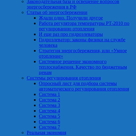
Законодательная база и освещение вопросов
энергосбережения в РФ
Статьи об энергосбережении
Ждали одно. Получили другое
Работа регулятора температуры РТ-2010 по
регулированию отопления
И еще раз про гидроэлеваторы
Гидроэлеватор: законы физики на службе
человека
Стратегия энергосбережения, или «Умное
отопление»
Системное решение экономного
теплоснабжения. Качество по бюджетным
ценам
Системы регулирования отопления
Опросный лист для подбора системы
автоматического регулирования отопления
Система 1
Система 2
Система 3
Система 4
Система 5
Система 6
Система 7
Реальная экономия