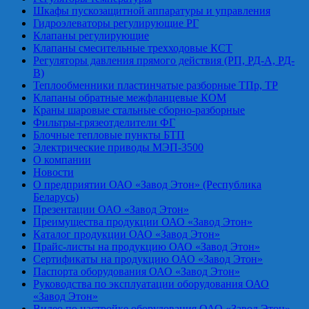
Шкафы пускозащитной аппаратуры и управления
Гидроэлеваторы регулирующие РГ
Клапаны регулирующие
Клапаны смесительные трехходовые КСТ
Регуляторы давления прямого действия (РП, РД-А, РД-
В)
Теплообменники пластинчатые разборные ТПр, ТР
Клапаны обратные межфланцевые КОМ
Краны шаровые стальные сборно-разборные
Фильтры-грязеотделители ФГ
Блочные тепловые пункты БТП
Электрические приводы МЭП-3500
О компании
Новости
О предприятии ОАО «Завод Этон» (Республика
Беларусь)
Презентации ОАО «Завод Этон»
Преимущества продукции ОАО «Завод Этон»
Каталог продукции ОАО «Завод Этон»
Прайс-листы на продукцию ОАО «Завод Этон»
Сертификаты на продукцию ОАО «Завод Этон»
Паспорта оборудования ОАО «Завод Этон»
Руководства по эксплуатации оборудования ОАО
«Завод Этон»
Видео по настройке оборудования ОАО «Завод Этон»