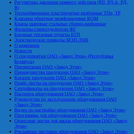
Регуляторы давления прямого действия (РП, РД-А, РД-
В)
Теплообменники пластинчатые разборные ТПр, ТР
Клапаны обратные межфланцевые КОМ
Краны шаровые стальные сборно-разборные
Фильтры-грязеотделители ФГ
Блочные тепловые пункты БТП
Электрические приводы МЭП-3500
О компании
Новости
О предприятии ОАО «Завод Этон» (Республика
Беларусь)
Презентации ОАО «Завод Этон»
Преимущества продукции ОАО «Завод Этон»
Каталог продукции ОАО «Завод Этон»
Прайс-листы на продукцию ОАО «Завод Этон»
Сертификаты на продукцию ОАО «Завод Этон»
Паспорта оборудования ОАО «Завод Этон»
Руководства по эксплуатации оборудования ОАО
«Завод Этон»
Видео по настройке оборудования ОАО «Завод Этон»
Программы для оборудования ОАО «Завод Этон»
Опросные листы для заказа оборудования ОАО «Завод
Этон»
Рекламные листовки оборудования ОАО «Завод Этон»