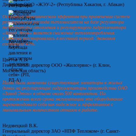
Директор ООО «ЖЭУ-2» (Республика Хакасия, г. Абакан)
Основным экономическим эффектом при применении систем
регулирования расхода теплоносителя на базе регулятора
температуры отопления и регулирующего гидроэлеватора
«Завод Этон» является снижение теплопотребления.
Система тестировалась в весенний период. Экономия
составила 42%.
Цветов А.В.
Генеральный директор ООО «Жилсервис» (г. Клин,
Московская область)
Нами были заменены существующие элеваторы в жилых
домах на регулирующие гидроэлеваторы производства ОАО
«Завод Этон» в объеме около 500 комплектов. На
протяжении всего срока эксплуатации это оборудование
зарекомендовало себя как надежное и эффективное с
минимальным количеством отказов в работе.
Недзвецкий В.К.
Генеральный директор ЗАО «НПФ Теплоком» (г. Санкт-