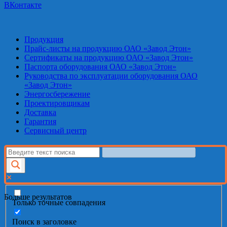
ВКонтакте
Продукция
Прайс-листы на продукцию ОАО «Завод Этон»
Сертификаты на продукцию ОАО «Завод Этон»
Паспорта оборудования ОАО «Завод Этон»
Руководства по эксплуатации оборудования ОАО
«Завод Этон»
Энергосбережение
Проектировщикам
Доставка
Гарантия
Сервисный центр
Больше результатов
Только точные совпадения
Поиск в заголовке