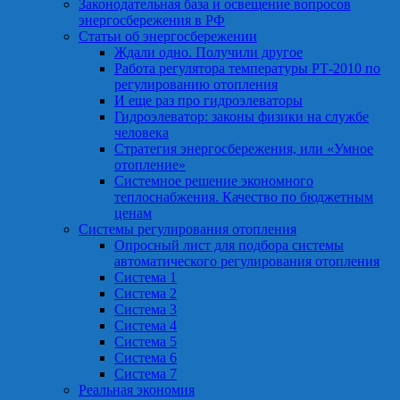
Законодательная база и освещение вопросов
энергосбережения в РФ
Статьи об энергосбережении
Ждали одно. Получили другое
Работа регулятора температуры РТ-2010 по
регулированию отопления
И еще раз про гидроэлеваторы
Гидроэлеватор: законы физики на службе
человека
Стратегия энергосбережения, или «Умное
отопление»
Системное решение экономного
теплоснабжения. Качество по бюджетным
ценам
Системы регулирования отопления
Опросный лист для подбора системы
автоматического регулирования отопления
Система 1
Система 2
Система 3
Система 4
Система 5
Система 6
Система 7
Реальная экономия