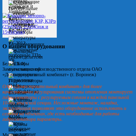
О нашем оборудовании
Белых Т.Ф.
Замначальника производственного отдела ОАО
«Домостроительный комбинат» (г. Воронеж)
ОАО «Домостроительный комбинат» для более
качественного регулирования системы отопления монтирует
гидроэлеваторы с регулируемым соплом в каждой панельной
10-ти этажной секции. Несложные монтаж, наладка,
эксплуатация позволяют это оборудование использовать и
сегодня на объектах, где есть необходимые для работы
гидроэлеватора параметры.
Минин А.Ю.