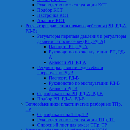
Руководство по эксплуатации КСТ
Подбор КСТ
Настройка КСТ
Аналоги КСТ
Регуляторы давления прямого действия (РП, РД-А,
РД-В)
Регуляторы перепада давления и регуляторы
давления «после себя» (РП, РД-А)
Паспорта РП, РД-А
Руководство по эксплуатации РП, РД-
А
Аналоги РП, РД-А
Регуляторы давления «до себя» и
«перепуска» РД-В
Паспорта РД-В
Руководство по эксплуатации РД-В
Аналоги РД-В
Сертификаты на РП, РД-А, РД-В
Подбор РП, РД-А, РД-В
Теплообменники пластинчатые разборные ТПр,
ТР
Сертификаты на ТПр, ТР
Руководство по эксплуатации ТПр, ТР
Опросный лист для заказа ТПр, ТР