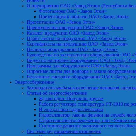
Новости
О предприятии ОАО «Завод Этон» (Республика Бел
Фотогалерея ОАО «Завод Этон»
Презентация к юбилею ОАО «Завод Этон»
Презентации ОАО «Завод Этон»
Преимущества продукции ОАО «Завод Этон»
Каталог продукции ОАО «Завод Этон»
Прайс-листы на продукцию ОАО «Завод Этон»
Сертификаты на продукцию ОАО «Завод Этон»
Паспорта оборудования ОАО «Завод Этон»
Руководства по эксплуатации оборудования ОАО «
Видео по настройке оборудования ОАО «Завод Это
Программы для оборудования ОАО «Завод Этон»
Опросные листы для подбора и заказа оборудовани
Рекламные листовки оборудования ОАО «Завод Эт
Энергосбережение
Законодательная база и освещение вопросов энерг
Статьи об энергосбережении
Ждали одно. Получили другое
Работа регулятора температуры РТ-2010 по р
И еще раз про гидроэлеваторы
Гидроэлеватор: законы физики на службе чел
Стратегия энергосбережения, или «Умное от
Системное решение экономного теплоснабже
Системы регулирования отопления