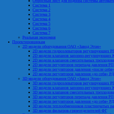
Опросный лист для подбора системы автомат
Система 1
Система 2
Система 3
Система 4
Система 5
Система 6
Система 7
Реальная экономия
Проектировщикам
2D модели оборудования ОАО «Завод Этон»
2D модели гидроэлеваторов регулирующих Р
2D модели клапанов запорно-регулирующих 
2D модели клапанов смесительных трехходо
2D модели регуляторов перепада давления РП
2D модели регуляторов давления «после себя
2D модели регуляторов давления «до себя» Р
3D модели оборудования ОАО «Завод Этон»
3D модели гидроэлеваторов регулирующих Р
3D модели клапанов запорно-регулирующих 
3D модели клапанов смесительных трехходо
3D модели регуляторов перепада давления РП
3D модели регуляторов давления «до себя» Р
3D модели теплообменников пластинчатых р
3D модели фильтров-грязеотделителей ФГ