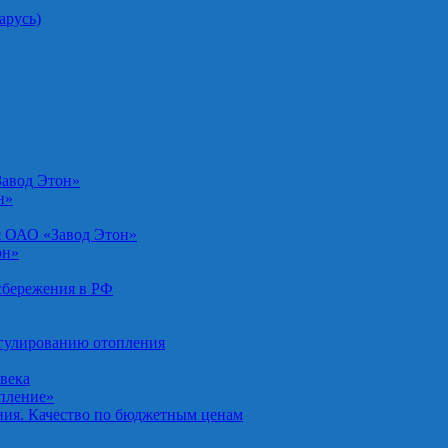
арусь)
Завод Этон»
н»
я ОАО «Завод Этон»
он»
осбережения в РФ
егулированию отопления
овека
опление»
ния. Качество по бюджетным ценам