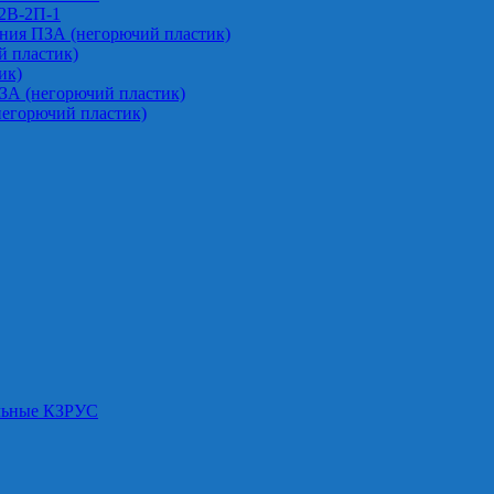
-2В-2П-1
ния ПЗА (негорючий пластик)
 пластик)
ик)
ЗА (негорючий пластик)
негорючий пластик)
альные КЗРУС