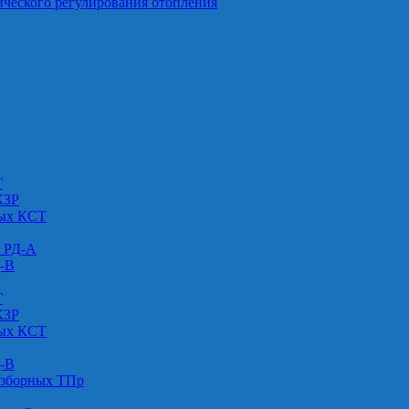
ического регулирования отопления
Г
КЗР
вых КСТ
» РД-А
Д-В
Г
КЗР
вых КСТ
Д-В
азборных ТПр