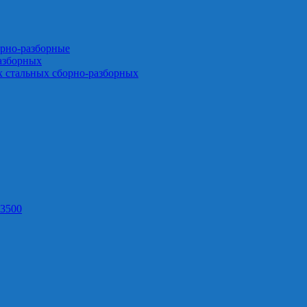
орно-разборные
азборных
х стальных сборно-разборных
3500