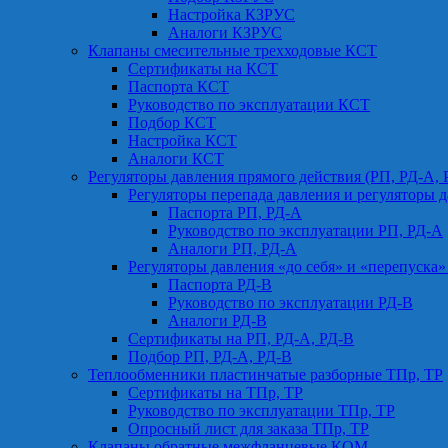
Настройка КЗРУС
Аналоги КЗРУС
Клапаны смесительные трехходовые КСТ
Сертификаты на КСТ
Паспорта КСТ
Руководство по эксплуатации КСТ
Подбор КСТ
Настройка КСТ
Аналоги КСТ
Регуляторы давления прямого действия (РП, РД-А, 
Регуляторы перепада давления и регуляторы д
Паспорта РП, РД-А
Руководство по эксплуатации РП, РД-А
Аналоги РП, РД-А
Регуляторы давления «до себя» и «перепуска»
Паспорта РД-В
Руководство по эксплуатации РД-В
Аналоги РД-В
Сертификаты на РП, РД-А, РД-В
Подбор РП, РД-А, РД-В
Теплообменники пластинчатые разборные ТПр, ТР
Сертификаты на ТПр, ТР
Руководство по эксплуатации ТПр, ТР
Опросный лист для заказа ТПр, ТР
Клапаны обратные межфланцевые КОМ