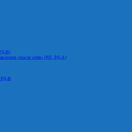
РД-В)
авления «после себя» (РП, РД-А)
 РД-В