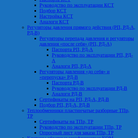
Руководство по эксплуатации КСТ
Подбор КСТ
Настройка КСТ
Аналоги КСТ
Регуляторы давления прямого действия (РП, РД-А,
РД-В)
Регуляторы перепада давления и регуляторы
давления «после себя» (РП, РД-А)
Паспорта РП, РД-А
Руководство по эксплуатации РП, РД-
А
Аналоги РП, РД-А
Регуляторы давления «до себя» и
«перепуска» РД-В
Паспорта РД-В
Руководство по эксплуатации РД-В
Аналоги РД-В
Сертификаты на РП, РД-А, РД-В
Подбор РП, РД-А, РД-В
Теплообменники пластинчатые разборные ТПр,
ТР
Сертификаты на ТПр, ТР
Руководство по эксплуатации ТПр, ТР
Опросный лист для заказа ТПр, ТР