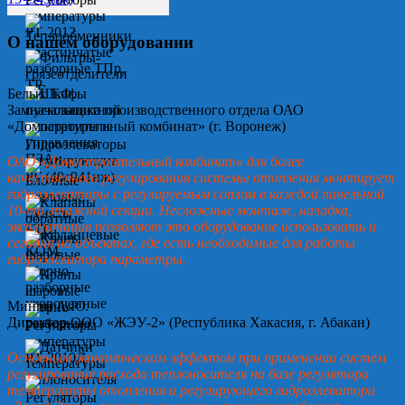
О нашем оборудовании
Белых Т.Ф.
Замначальника производственного отдела ОАО
«Домостроительный комбинат» (г. Воронеж)
ОАО «Домостроительный комбинат» для более
качественного регулирования системы отопления монтирует
гидроэлеваторы с регулируемым соплом в каждой панельной
10-ти этажной секции. Несложные монтаж, наладка,
эксплуатация позволяют это оборудование использовать и
сегодня на объектах, где есть необходимые для работы
гидроэлеватора параметры.
Минин А.Ю.
Директор ООО «ЖЭУ-2» (Республика Хакасия, г. Абакан)
Основным экономическим эффектом при применении систем
регулирования расхода теплоносителя на базе регулятора
температуры отопления и регулирующего гидроэлеватора