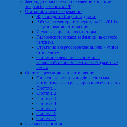
Законодательная база и освещение вопросов
энергосбережения в РФ
Статьи об энергосбережении
Ждали одно. Получили другое
Работа регулятора температуры РТ-2010 по
регулированию отопления
И еще раз про гидроэлеваторы
Гидроэлеватор: законы физики на службе
человека
Стратегия энергосбережения, или «Умное
отопление»
Системное решение экономного
теплоснабжения. Качество по бюджетным
ценам
Системы регулирования отопления
Опросный лист для подбора системы
автоматического регулирования отопления
Система 1
Система 2
Система 3
Система 4
Система 5
Система 6
Система 7
Реальная экономия