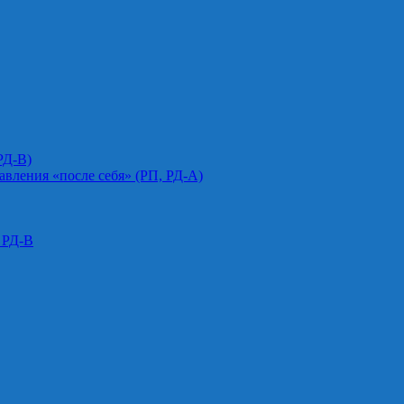
РД-В)
авления «после себя» (РП, РД-А)
 РД-В