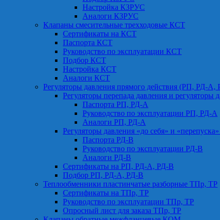
Настройка КЗРУС
Аналоги КЗРУС
Клапаны смесительные трехходовые КСТ
Сертификаты на КСТ
Паспорта КСТ
Руководство по эксплуатации КСТ
Подбор КСТ
Настройка КСТ
Аналоги КСТ
Регуляторы давления прямого действия (РП, РД-А, 
Регуляторы перепада давления и регуляторы д
Паспорта РП, РД-А
Руководство по эксплуатации РП, РД-А
Аналоги РП, РД-А
Регуляторы давления «до себя» и «перепуска»
Паспорта РД-В
Руководство по эксплуатации РД-В
Аналоги РД-В
Сертификаты на РП, РД-А, РД-В
Подбор РП, РД-А, РД-В
Теплообменники пластинчатые разборные ТПр, ТР
Сертификаты на ТПр, ТР
Руководство по эксплуатации ТПр, ТР
Опросный лист для заказа ТПр, ТР
Клапаны обратные межфланцевые КОМ