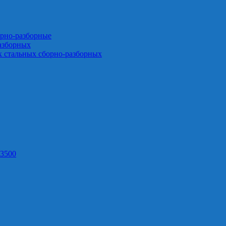
орно-разборные
азборных
х стальных сборно-разборных
3500