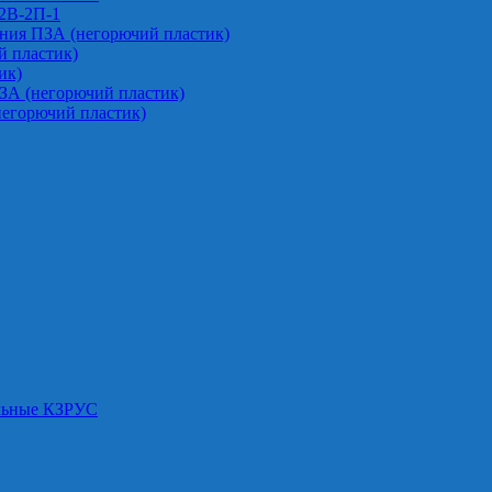
-2В-2П-1
ния ПЗА (негорючий пластик)
 пластик)
ик)
ЗА (негорючий пластик)
негорючий пластик)
альные КЗРУС