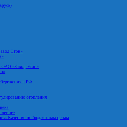
арусь)
Завод Этон»
н»
я ОАО «Завод Этон»
он»
осбережения в РФ
егулированию отопления
овека
опление»
ния. Качество по бюджетным ценам