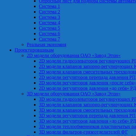
Опросный лист для подбора системы автомат
Система 1
Система 2
Система 3
Система 4
Система 5
Система 6
Система 7
Реальная экономия
Проектировщикам
2D модели оборудования ОАО «Завод Этон»
2D модели гидроэлеваторов регулирующих Р
2D модели клапанов запорно-регулирующих 
2D модели клапанов смесительных трехходо
2D модели регуляторов перепада давления РП
2D модели регуляторов давления «после себя
2D модели регуляторов давления «до себя» Р
3D модели оборудования ОАО «Завод Этон»
3D модели гидроэлеваторов регулирующих Р
3D модели клапанов запорно-регулирующих 
3D модели клапанов смесительных трехходо
3D модели регуляторов перепада давления РП
3D модели регуляторов давления «до себя» Р
3D модели теплообменников пластинчатых р
3D модели фильтров-грязеотделителей ФГ