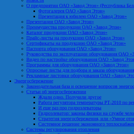
Новости
О предприятии ОАО «Завод Этон» (Республика Бел
Фотогалерея ОАО «Завод Этон»
Презентация к юбилею ОАО «Завод Этон»
Презентации ОАО «Завод Этон»
Преимущества продукции ОАО «Завод Этон»
Каталог продукции ОАО «Завод Этон»
Прайс-листы на продукцию ОАО «Завод Этон»
Сертификаты на продукцию ОАО «Завод Этон»
Паспорта оборудования ОАО «Завод Этон»
Руководства по эксплуатации оборудования ОАО «
Видео по настройке оборудования ОАО «Завод Это
Программы для оборудования ОАО «Завод Этон»
Опросные листы для подбора и заказа оборудовани
Рекламные листовки оборудования ОАО «Завод Эт
Энергосбережение
Законодательная база и освещение вопросов энерг
Статьи об энергосбережении
Ждали одно. Получили другое
Работа регулятора температуры РТ-2010 по р
И еще раз про гидроэлеваторы
Гидроэлеватор: законы физики на службе чел
Стратегия энергосбережения, или «Умное от
Системное решение экономного теплоснабже
Системы регулирования отопления