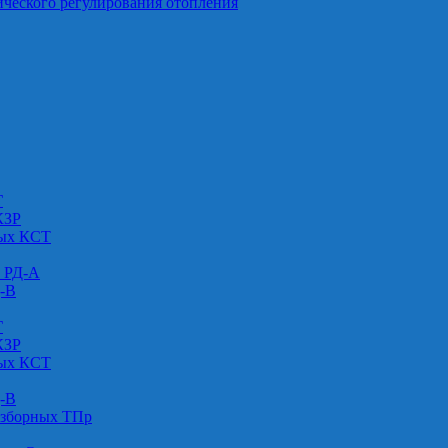
ического регулирования отопления
Г
КЗР
вых КСТ
» РД-А
Д-В
Г
КЗР
вых КСТ
Д-В
азборных ТПр