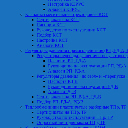
Настройка КЗРУС
Аналоги КЗРУС
Клапаны смесительные трехходовые КСТ
Сертификаты на КСТ
Паспорта КСТ
Руководство по эксплуатации КСТ
Подбор КСТ
Настройка КСТ
Аналоги КСТ
Регуляторы давления прямого действия (РП, РД-А, 
Регуляторы перепада давления и регуляторы д
Паспорта РП, РД-А
Руководство по эксплуатации РП, РД-А
Аналоги РП, РД-А
Регуляторы давления «до себя» и «перепуска»
Паспорта РД-В
Руководство по эксплуатации РД-В
Аналоги РД-В
Сертификаты на РП, РД-А, РД-В
Подбор РП, РД-А, РД-В
Теплообменники пластинчатые разборные ТПр, ТР
Сертификаты на ТПр, ТР
Руководство по эксплуатации ТПр, ТР
Опросный лист для заказа ТПр, ТР
Клапаны обратные межфланцевые КОМ