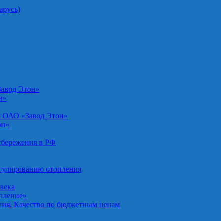
арусь)
Завод Этон»
н»
я ОАО «Завод Этон»
он»
осбережения в РФ
егулированию отопления
овека
опление»
ния. Качество по бюджетным ценам