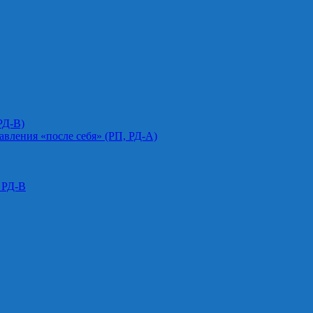
РД-В)
авления «после себя» (РП, РД-А)
 РД-В