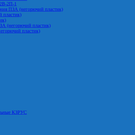
-2В-2П-1
ния ПЗА (негорючий пластик)
 пластик)
ик)
ЗА (негорючий пластик)
негорючий пластик)
альные КЗРУС