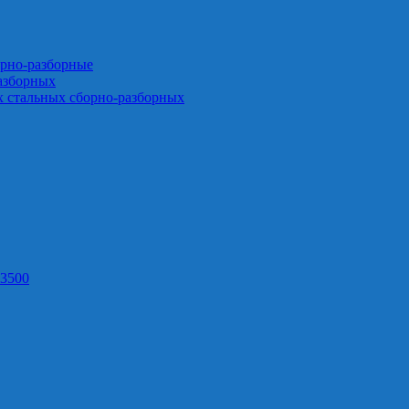
орно-разборные
азборных
х стальных сборно-разборных
3500