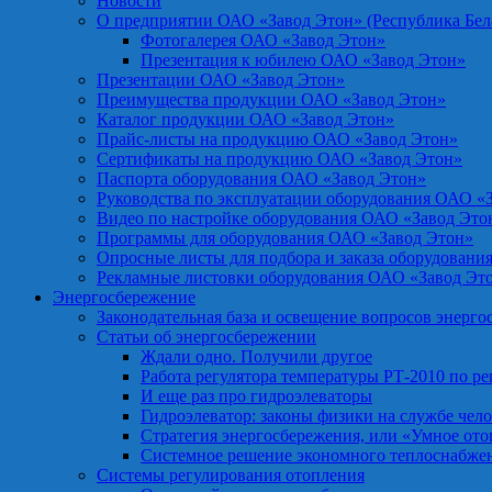
Новости
О предприятии ОАО «Завод Этон» (Республика Бел
Фотогалерея ОАО «Завод Этон»
Презентация к юбилею ОАО «Завод Этон»
Презентации ОАО «Завод Этон»
Преимущества продукции ОАО «Завод Этон»
Каталог продукции ОАО «Завод Этон»
Прайс-листы на продукцию ОАО «Завод Этон»
Сертификаты на продукцию ОАО «Завод Этон»
Паспорта оборудования ОАО «Завод Этон»
Руководства по эксплуатации оборудования ОАО «
Видео по настройке оборудования ОАО «Завод Это
Программы для оборудования ОАО «Завод Этон»
Опросные листы для подбора и заказа оборудовани
Рекламные листовки оборудования ОАО «Завод Эт
Энергосбережение
Законодательная база и освещение вопросов энерг
Статьи об энергосбережении
Ждали одно. Получили другое
Работа регулятора температуры РТ-2010 по р
И еще раз про гидроэлеваторы
Гидроэлеватор: законы физики на службе чел
Стратегия энергосбережения, или «Умное от
Системное решение экономного теплоснабже
Системы регулирования отопления