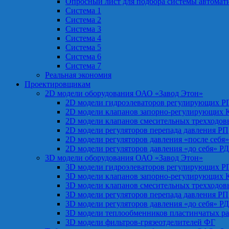
Опросный лист для подбора системы автомат
Система 1
Система 2
Система 3
Система 4
Система 5
Система 6
Система 7
Реальная экономия
Проектировщикам
2D модели оборудования ОАО «Завод Этон»
2D модели гидроэлеваторов регулирующих Р
2D модели клапанов запорно-регулирующих 
2D модели клапанов смесительных трехходо
2D модели регуляторов перепада давления РП
2D модели регуляторов давления «после себя
2D модели регуляторов давления «до себя» Р
3D модели оборудования ОАО «Завод Этон»
3D модели гидроэлеваторов регулирующих Р
3D модели клапанов запорно-регулирующих 
3D модели клапанов смесительных трехходо
3D модели регуляторов перепада давления РП
3D модели регуляторов давления «до себя» Р
3D модели теплообменников пластинчатых р
3D модели фильтров-грязеотделителей ФГ