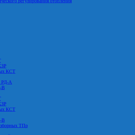
ического регулирования отопления
Г
КЗР
вых КСТ
» РД-А
Д-В
Г
КЗР
вых КСТ
Д-В
азборных ТПр