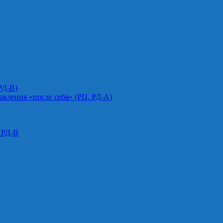
РД-В)
авления «после себя» (РП, РД-А)
 РД-В