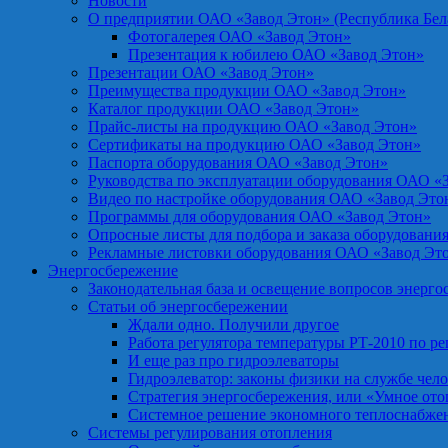
Новости
О предприятии ОАО «Завод Этон» (Республика Бел
Фотогалерея ОАО «Завод Этон»
Презентация к юбилею ОАО «Завод Этон»
Презентации ОАО «Завод Этон»
Преимущества продукции ОАО «Завод Этон»
Каталог продукции ОАО «Завод Этон»
Прайс-листы на продукцию ОАО «Завод Этон»
Сертификаты на продукцию ОАО «Завод Этон»
Паспорта оборудования ОАО «Завод Этон»
Руководства по эксплуатации оборудования ОАО «
Видео по настройке оборудования ОАО «Завод Это
Программы для оборудования ОАО «Завод Этон»
Опросные листы для подбора и заказа оборудовани
Рекламные листовки оборудования ОАО «Завод Эт
Энергосбережение
Законодательная база и освещение вопросов энерг
Статьи об энергосбережении
Ждали одно. Получили другое
Работа регулятора температуры РТ-2010 по р
И еще раз про гидроэлеваторы
Гидроэлеватор: законы физики на службе чел
Стратегия энергосбережения, или «Умное от
Системное решение экономного теплоснабже
Системы регулирования отопления