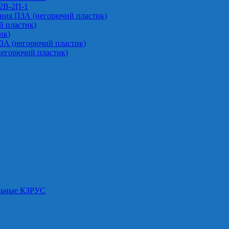
-2В-2П-1
ния ПЗА (негорючий пластик)
 пластик)
ик)
ЗА (негорючий пластик)
негорючий пластик)
альные КЗРУС