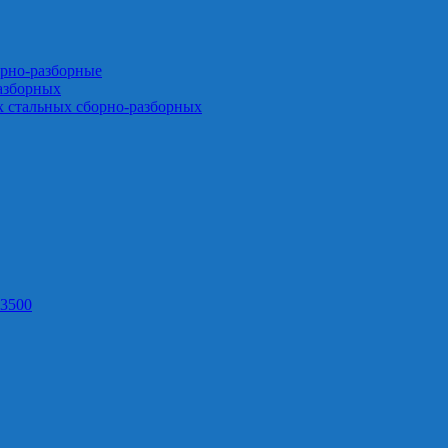
орно-разборные
азборных
х стальных сборно-разборных
3500