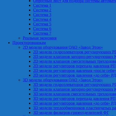
Опросный лист для подбора системы автомат
Система 1
Система 2
Система 3
Система 4
Система 5
Система 6
Система 7
Реальная экономия
Проектировщикам
2D модели оборудования ОАО «Завод Этон»
2D модели гидроэлеваторов регулирующих Р
2D модели клапанов запорно-регулирующих 
2D модели клапанов смесительных трехходо
2D модели регуляторов перепада давления РП
2D модели регуляторов давления «после себя
2D модели регуляторов давления «до себя» Р
3D модели оборудования ОАО «Завод Этон»
3D модели гидроэлеваторов регулирующих Р
3D модели клапанов запорно-регулирующих 
3D модели клапанов смесительных трехходо
3D модели регуляторов перепада давления РП
3D модели регуляторов давления «до себя» Р
3D модели теплообменников пластинчатых р
3D модели фильтров-грязеотделителей ФГ