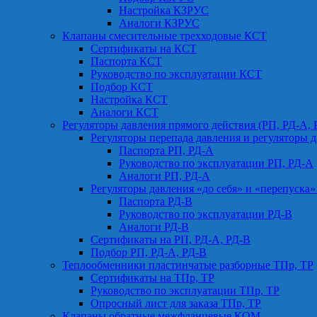
Настройка КЗРУС
Аналоги КЗРУС
Клапаны смесительные трехходовые КСТ
Сертификаты на КСТ
Паспорта КСТ
Руководство по эксплуатации КСТ
Подбор КСТ
Настройка КСТ
Аналоги КСТ
Регуляторы давления прямого действия (РП, РД-А, 
Регуляторы перепада давления и регуляторы д
Паспорта РП, РД-А
Руководство по эксплуатации РП, РД-А
Аналоги РП, РД-А
Регуляторы давления «до себя» и «перепуска»
Паспорта РД-В
Руководство по эксплуатации РД-В
Аналоги РД-В
Сертификаты на РП, РД-А, РД-В
Подбор РП, РД-А, РД-В
Теплообменники пластинчатые разборные ТПр, ТР
Сертификаты на ТПр, ТР
Руководство по эксплуатации ТПр, ТР
Опросный лист для заказа ТПр, ТР
Клапаны обратные межфланцевые КОМ