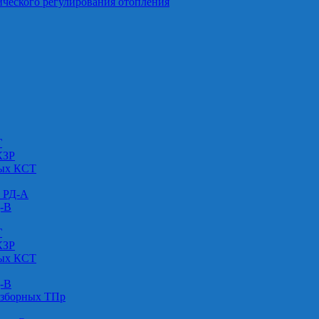
ического регулирования отопления
Г
КЗР
вых КСТ
» РД-А
Д-В
Г
КЗР
вых КСТ
Д-В
азборных ТПр