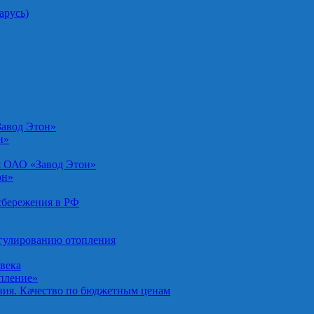
арусь)
Завод Этон»
н»
я ОАО «Завод Этон»
он»
осбережения в РФ
егулированию отопления
овека
опление»
ния. Качество по бюджетным ценам