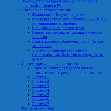
Законодательная база и освещение вопросов
энергосбережения в РФ
Статьи об энергосбережении
Ждали одно. Получили другое
Работа регулятора температуры РТ-2010 по
регулированию отопления
И еще раз про гидроэлеваторы
Гидроэлеватор: законы физики на службе
человека
Стратегия энергосбережения, или «Умное
отопление»
Системное решение экономного
теплоснабжения. Качество по бюджетным
ценам
Системы регулирования отопления
Опросный лист для подбора системы
автоматического регулирования отопления
Система 1
Система 2
Система 3
Система 4
Система 5
Система 6
Система 7
Реальная экономия