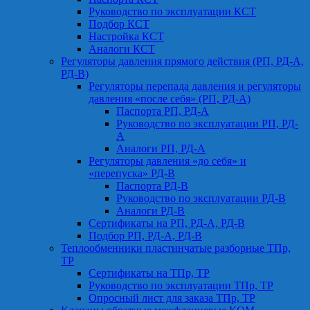
Руководство по эксплуатации КСТ
Подбор КСТ
Настройка КСТ
Аналоги КСТ
Регуляторы давления прямого действия (РП, РД-А,
РД-В)
Регуляторы перепада давления и регуляторы
давления «после себя» (РП, РД-А)
Паспорта РП, РД-А
Руководство по эксплуатации РП, РД-
А
Аналоги РП, РД-А
Регуляторы давления «до себя» и
«перепуска» РД-В
Паспорта РД-В
Руководство по эксплуатации РД-В
Аналоги РД-В
Сертификаты на РП, РД-А, РД-В
Подбор РП, РД-А, РД-В
Теплообменники пластинчатые разборные ТПр,
ТР
Сертификаты на ТПр, ТР
Руководство по эксплуатации ТПр, ТР
Опросный лист для заказа ТПр, ТР