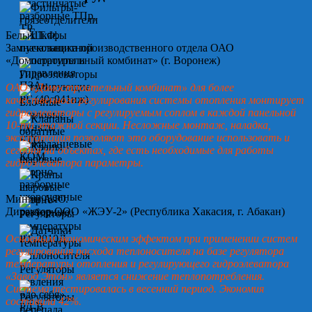
Белых Т.Ф.
Замначальника производственного отдела ОАО
«Домостроительный комбинат» (г. Воронеж)
ОАО «Домостроительный комбинат» для более
качественного регулирования системы отопления монтирует
гидроэлеваторы с регулируемым соплом в каждой панельной
10-ти этажной секции. Несложные монтаж, наладка,
эксплуатация позволяют это оборудование использовать и
сегодня на объектах, где есть необходимые для работы
гидроэлеватора параметры.
Минин А.Ю.
Директор ООО «ЖЭУ-2» (Республика Хакасия, г. Абакан)
Основным экономическим эффектом при применении систем
регулирования расхода теплоносителя на базе регулятора
температуры отопления и регулирующего гидроэлеватора
«Завод Этон» является снижение теплопотребления.
Система тестировалась в весенний период. Экономия
составила 42%.