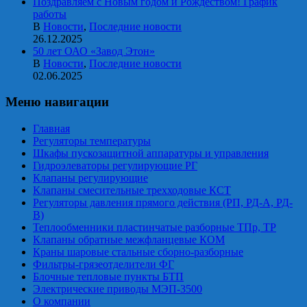
Поздравляем с Новым годом и Рождеством! График
работы
В
Новости
,
Последние новости
26.12.2025
50 лет ОАО «Завод Этон»
В
Новости
,
Последние новости
02.06.2025
Меню навигации
Главная
Регуляторы температуры
Шкафы пускозащитной аппаратуры и управления
Гидроэлеваторы регулирующие РГ
Клапаны регулирующие
Клапаны смесительные трехходовые КСТ
Регуляторы давления прямого действия (РП, РД-А, РД-
В)
Теплообменники пластинчатые разборные ТПр, ТР
Клапаны обратные межфланцевые КОМ
Краны шаровые стальные сборно-разборные
Фильтры-грязеотделители ФГ
Блочные тепловые пункты БТП
Электрические приводы МЭП-3500
О компании