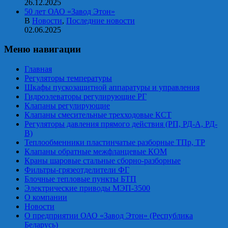
26.12.2025
50 лет ОАО «Завод Этон»
В
Новости
,
Последние новости
02.06.2025
Меню навигации
Главная
Регуляторы температуры
Шкафы пускозащитной аппаратуры и управления
Гидроэлеваторы регулирующие РГ
Клапаны регулирующие
Клапаны смесительные трехходовые КСТ
Регуляторы давления прямого действия (РП, РД-А, РД-
В)
Теплообменники пластинчатые разборные ТПр, ТР
Клапаны обратные межфланцевые КОМ
Краны шаровые стальные сборно-разборные
Фильтры-грязеотделители ФГ
Блочные тепловые пункты БТП
Электрические приводы МЭП-3500
О компании
Новости
О предприятии ОАО «Завод Этон» (Республика
Беларусь)