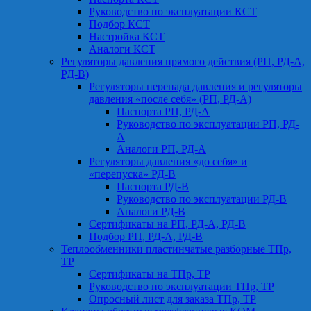
Руководство по эксплуатации КСТ
Подбор КСТ
Настройка КСТ
Аналоги КСТ
Регуляторы давления прямого действия (РП, РД-А,
РД-В)
Регуляторы перепада давления и регуляторы
давления «после себя» (РП, РД-А)
Паспорта РП, РД-А
Руководство по эксплуатации РП, РД-
А
Аналоги РП, РД-А
Регуляторы давления «до себя» и
«перепуска» РД-В
Паспорта РД-В
Руководство по эксплуатации РД-В
Аналоги РД-В
Сертификаты на РП, РД-А, РД-В
Подбор РП, РД-А, РД-В
Теплообменники пластинчатые разборные ТПр,
ТР
Сертификаты на ТПр, ТР
Руководство по эксплуатации ТПр, ТР
Опросный лист для заказа ТПр, ТР