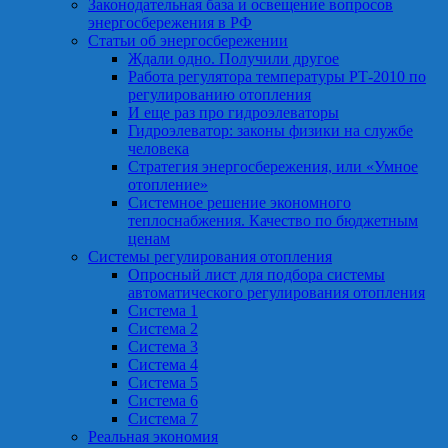
Законодательная база и освещение вопросов
энергосбережения в РФ
Статьи об энергосбережении
Ждали одно. Получили другое
Работа регулятора температуры РТ-2010 по
регулированию отопления
И еще раз про гидроэлеваторы
Гидроэлеватор: законы физики на службе
человека
Стратегия энергосбережения, или «Умное
отопление»
Системное решение экономного
теплоснабжения. Качество по бюджетным
ценам
Системы регулирования отопления
Опросный лист для подбора системы
автоматического регулирования отопления
Система 1
Система 2
Система 3
Система 4
Система 5
Система 6
Система 7
Реальная экономия