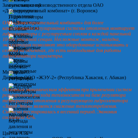
Замначальника производственного отдела ОАО
«Домостроительный комбинат» (г. Воронеж)
ОАО «Домостроительный комбинат» для более
качественного регулирования системы отопления монтирует
гидроэлеваторы с регулируемым соплом в каждой панельной
10-ти этажной секции. Несложные монтаж, наладка,
эксплуатация позволяют это оборудование использовать и
сегодня на объектах, где есть необходимые для работы
гидроэлеватора параметры.
Минин А.Ю.
Директор ООО «ЖЭУ-2» (Республика Хакасия, г. Абакан)
Основным экономическим эффектом при применении систем
регулирования расхода теплоносителя на базе регулятора
температуры отопления и регулирующего гидроэлеватора
«Завод Этон» является снижение теплопотребления.
Система тестировалась в весенний период. Экономия
составила 42%.
Цветов А.В.