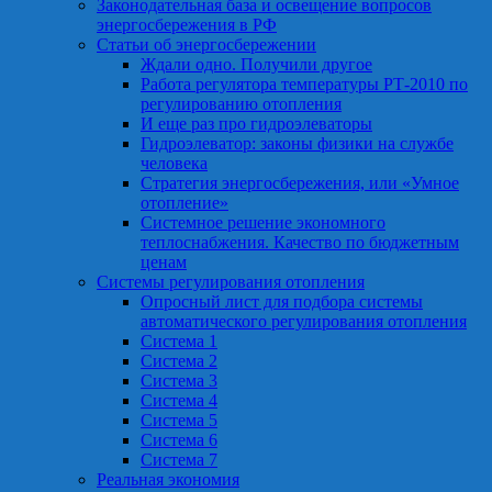
Законодательная база и освещение вопросов
энергосбережения в РФ
Статьи об энергосбережении
Ждали одно. Получили другое
Работа регулятора температуры РТ-2010 по
регулированию отопления
И еще раз про гидроэлеваторы
Гидроэлеватор: законы физики на службе
человека
Стратегия энергосбережения, или «Умное
отопление»
Системное решение экономного
теплоснабжения. Качество по бюджетным
ценам
Системы регулирования отопления
Опросный лист для подбора системы
автоматического регулирования отопления
Система 1
Система 2
Система 3
Система 4
Система 5
Система 6
Система 7
Реальная экономия