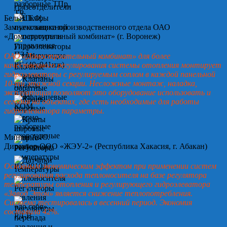
Белых Т.Ф.
Замначальника производственного отдела ОАО
«Домостроительный комбинат» (г. Воронеж)
ОАО «Домостроительный комбинат» для более
качественного регулирования системы отопления монтирует
гидроэлеваторы с регулируемым соплом в каждой панельной
10-ти этажной секции. Несложные монтаж, наладка,
эксплуатация позволяют это оборудование использовать и
сегодня на объектах, где есть необходимые для работы
гидроэлеватора параметры.
Минин А.Ю.
Директор ООО «ЖЭУ-2» (Республика Хакасия, г. Абакан)
Основным экономическим эффектом при применении систем
регулирования расхода теплоносителя на базе регулятора
температуры отопления и регулирующего гидроэлеватора
«Завод Этон» является снижение теплопотребления.
Система тестировалась в весенний период. Экономия
составила 42%.