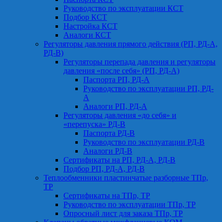
Руководство по эксплуатации КСТ
Подбор КСТ
Настройка КСТ
Аналоги КСТ
Регуляторы давления прямого действия (РП, РД-А,
РД-В)
Регуляторы перепада давления и регуляторы
давления «после себя» (РП, РД-А)
Паспорта РП, РД-А
Руководство по эксплуатации РП, РД-
А
Аналоги РП, РД-А
Регуляторы давления «до себя» и
«перепуска» РД-В
Паспорта РД-В
Руководство по эксплуатации РД-В
Аналоги РД-В
Сертификаты на РП, РД-А, РД-В
Подбор РП, РД-А, РД-В
Теплообменники пластинчатые разборные ТПр,
ТР
Сертификаты на ТПр, ТР
Руководство по эксплуатации ТПр, ТР
Опросный лист для заказа ТПр, ТР