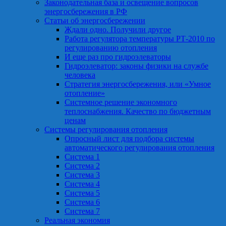
Законодательная база и освещение вопросов
энергосбережения в РФ
Статьи об энергосбережении
Ждали одно. Получили другое
Работа регулятора температуры РТ-2010 по
регулированию отопления
И еще раз про гидроэлеваторы
Гидроэлеватор: законы физики на службе
человека
Стратегия энергосбережения, или «Умное
отопление»
Системное решение экономного
теплоснабжения. Качество по бюджетным
ценам
Системы регулирования отопления
Опросный лист для подбора системы
автоматического регулирования отопления
Система 1
Система 2
Система 3
Система 4
Система 5
Система 6
Система 7
Реальная экономия