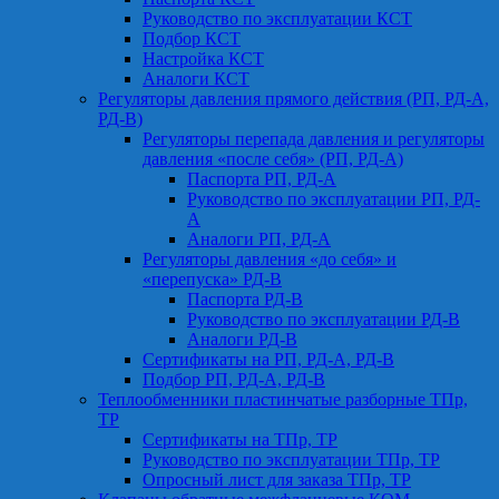
Руководство по эксплуатации КСТ
Подбор КСТ
Настройка КСТ
Аналоги КСТ
Регуляторы давления прямого действия (РП, РД-А,
РД-В)
Регуляторы перепада давления и регуляторы
давления «после себя» (РП, РД-А)
Паспорта РП, РД-А
Руководство по эксплуатации РП, РД-
А
Аналоги РП, РД-А
Регуляторы давления «до себя» и
«перепуска» РД-В
Паспорта РД-В
Руководство по эксплуатации РД-В
Аналоги РД-В
Сертификаты на РП, РД-А, РД-В
Подбор РП, РД-А, РД-В
Теплообменники пластинчатые разборные ТПр,
ТР
Сертификаты на ТПр, ТР
Руководство по эксплуатации ТПр, ТР
Опросный лист для заказа ТПр, ТР