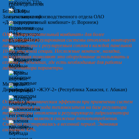
Белых Т.Ф.
Замначальника производственного отдела ОАО
«Домостроительный комбинат» (г. Воронеж)
ОАО «Домостроительный комбинат» для более
качественного регулирования системы отопления монтирует
гидроэлеваторы с регулируемым соплом в каждой панельной
10-ти этажной секции. Несложные монтаж, наладка,
эксплуатация позволяют это оборудование использовать и
сегодня на объектах, где есть необходимые для работы
гидроэлеватора параметры.
Минин А.Ю.
Директор ООО «ЖЭУ-2» (Республика Хакасия, г. Абакан)
Основным экономическим эффектом при применении систем
регулирования расхода теплоносителя на базе регулятора
температуры отопления и регулирующего гидроэлеватора
«Завод Этон» является снижение теплопотребления.
Система тестировалась в весенний период. Экономия
составила 42%.