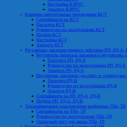
Настройка КЗРУС
Аналоги КЗРУС
Клапаны смесительные трехходовые КСТ
Сертификаты на КСТ
Паспорта КСТ
Руководство по эксплуатации КСТ
Подбор КСТ
Настройка КСТ
Аналоги КСТ
Регуляторы давления прямого действия (РП, РД-А, 
Регуляторы перепада давления и регуляторы д
Паспорта РП, РД-А
Руководство по эксплуатации РП, РД-А
Аналоги РП, РД-А
Регуляторы давления «до себя» и «перепуска»
Паспорта РД-В
Руководство по эксплуатации РД-В
Аналоги РД-В
Сертификаты на РП, РД-А, РД-В
Подбор РП, РД-А, РД-В
Теплообменники пластинчатые разборные ТПр, ТР
Сертификаты на ТПр, ТР
Руководство по эксплуатации ТПр, ТР
Опросный лист для заказа ТПр, ТР
Клапаны обратные межфланцевые КОМ