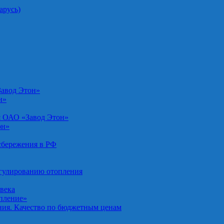
арусь)
Завод Этон»
н»
я ОАО «Завод Этон»
он»
осбережения в РФ
егулированию отопления
овека
опление»
ния. Качество по бюджетным ценам