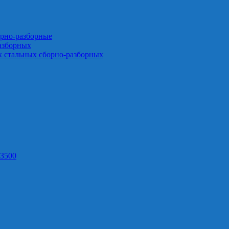
орно-разборные
азборных
х стальных сборно-разборных
3500