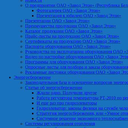
Новости
О предприятии ОАО «Завод Этон» (Республика Бел
Фотогалерея ОАО «Завод Этон»
Презентация к юбилею ОАО «Завод Этон»
Презентации ОАО «Завод Этон»
Преимущества продукции ОАО «Завод Этон»
Каталог продукции ОАО «Завод Этон»
Прайс-листы на продукцию ОАО «Завод Этон»
Сертификаты на продукцию ОАО «Завод Этон»
Паспорта оборудования ОАО «Завод Этон»
Руководства по эксплуатации оборудования ОАО «
Видео по настройке оборудования ОАО «Завод Это
Программы для оборудования ОАО «Завод Этон»
Опросные листы для подбора и заказа оборудовани
Рекламные листовки оборудования ОАО «Завод Эт
Энергосбережение
Законодательная база и освещение вопросов энерг
Статьи об энергосбережении
Ждали одно. Получили другое
Работа регулятора температуры РТ-2010 по р
И еще раз про гидроэлеваторы
Гидроэлеватор: законы физики на службе чел
Стратегия энергосбережения, или «Умное от
Системное решение экономного теплоснабже
Системы регулирования отопления