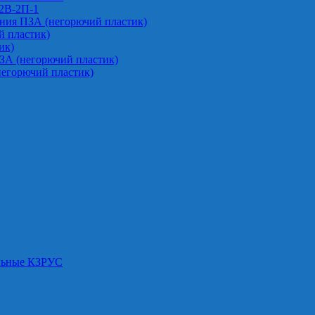
-2В-2П-1
ния ПЗА (негорючий пластик)
 пластик)
ик)
ЗА (негорючий пластик)
негорючий пластик)
альные КЗРУС