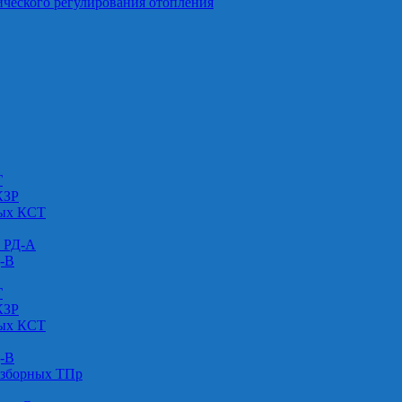
ического регулирования отопления
Г
КЗР
вых КСТ
» РД-А
Д-В
Г
КЗР
вых КСТ
Д-В
азборных ТПр