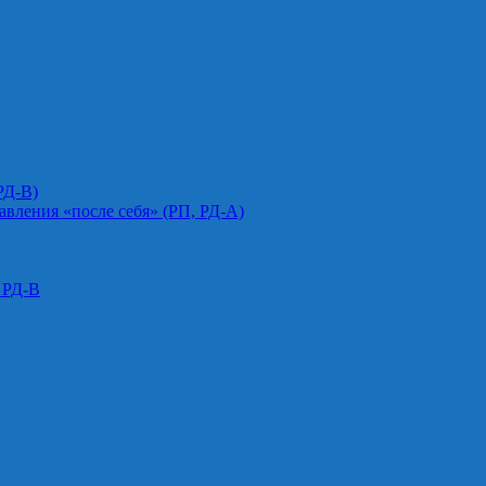
РД-В)
авления «после себя» (РП, РД-А)
 РД-В