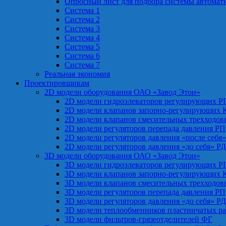
Опросный лист для подбора системы автомат
Система 1
Система 2
Система 3
Система 4
Система 5
Система 6
Система 7
Реальная экономия
Проектировщикам
2D модели оборудования ОАО «Завод Этон»
2D модели гидроэлеваторов регулирующих Р
2D модели клапанов запорно-регулирующих 
2D модели клапанов смесительных трехходо
2D модели регуляторов перепада давления РП
2D модели регуляторов давления «после себя
2D модели регуляторов давления «до себя» Р
3D модели оборудования ОАО «Завод Этон»
3D модели гидроэлеваторов регулирующих Р
3D модели клапанов запорно-регулирующих 
3D модели клапанов смесительных трехходо
3D модели регуляторов перепада давления РП
3D модели регуляторов давления «до себя» Р
3D модели теплообменников пластинчатых р
3D модели фильтров-грязеотделителей ФГ